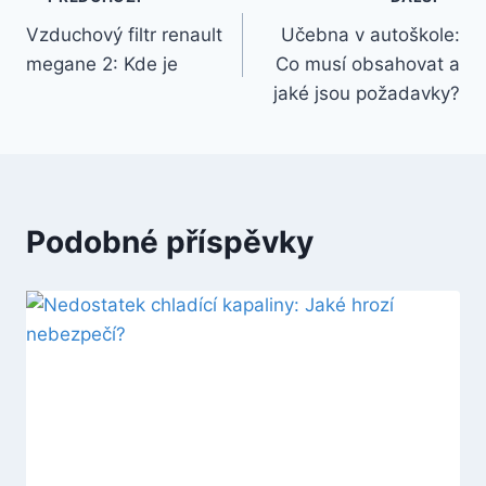
Navigace
Vzduchový filtr renault
Učebna v autoškole:
pro
megane 2: Kde je
Co musí obsahovat a
příspěvek
jaké jsou požadavky?
Podobné příspěvky