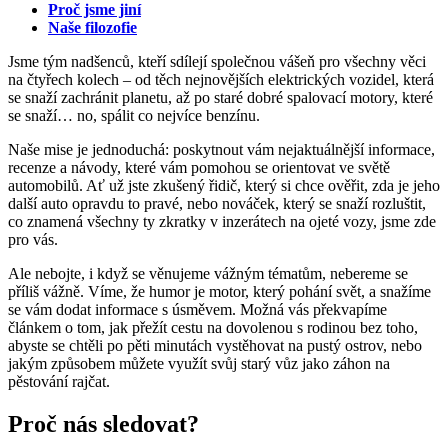
Proč jsme jiní
Naše filozofie
Jsme tým nadšenců, kteří sdílejí společnou vášeň pro všechny věci
na čtyřech kolech – od těch nejnovějších elektrických vozidel, která
se snaží zachránit planetu, až po staré dobré spalovací motory, které
se snaží… no, spálit co nejvíce benzínu.
Naše mise je jednoduchá: poskytnout vám nejaktuálnější informace,
recenze a návody, které vám pomohou se orientovat ve světě
automobilů. Ať už jste zkušený řidič, který si chce ověřit, zda je jeho
další auto opravdu to pravé, nebo nováček, který se snaží rozluštit,
co znamená všechny ty zkratky v inzerátech na ojeté vozy, jsme zde
pro vás.
Ale nebojte, i když se věnujeme vážným tématům, nebereme se
příliš vážně. Víme, že humor je motor, který pohání svět, a snažíme
se vám dodat informace s úsměvem. Možná vás překvapíme
článkem o tom, jak přežít cestu na dovolenou s rodinou bez toho,
abyste se chtěli po pěti minutách vystěhovat na pustý ostrov, nebo
jakým způsobem můžete využít svůj starý vůz jako záhon na
pěstování rajčat.
Proč nás sledovat?