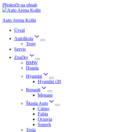
Přeskočit na obsah
Auto Arena Kolín
Úvod
Autoškola
Testy
Servis
Značky
BMW
Honda
Hyundai
Hyundai i30
Renault
Megane
Škoda Auto
Citigo
Fabia
Octavia
Superb
Tesla