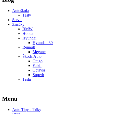
Autoškola
Testy
Servis
Značky
BMW
Honda
Hyundai
Hyundai i30
Renault
Megane
Škoda Auto
Citigo
Fabia
Octavia
Superb
Tesla
Menu
Auto Tipy a Triky