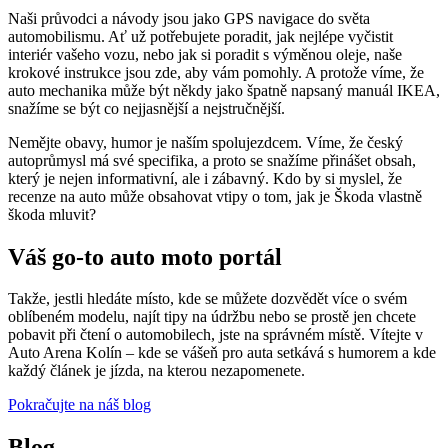
Naši průvodci a návody jsou jako GPS navigace do světa
automobilismu. Ať už potřebujete poradit, jak nejlépe vyčistit
interiér vašeho vozu, nebo jak si poradit s výměnou oleje, naše
krokové instrukce jsou zde, aby vám pomohly. A protože víme, že
auto mechanika může být někdy jako špatně napsaný manuál IKEA,
snažíme se být co nejjasnější a nejstručnější.
Nemějte obavy, humor je naším spolujezdcem. Víme, že český
autoprůmysl má své specifika, a proto se snažíme přinášet obsah,
který je nejen informativní, ale i zábavný. Kdo by si myslel, že
recenze na auto může obsahovat vtipy o tom, jak je Škoda vlastně
škoda mluvit?
Váš go-to auto moto portál
Takže, jestli hledáte místo, kde se můžete dozvědět více o svém
oblíbeném modelu, najít tipy na údržbu nebo se prostě jen chcete
pobavit při čtení o automobilech, jste na správném místě. Vítejte v
Auto Arena Kolín – kde se vášeň pro auta setkává s humorem a kde
každý článek je jízda, na kterou nezapomenete.
Pokračujte na náš blog
Blog