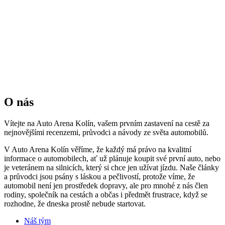
O nás
Vítejte na Auto Arena Kolín, vašem prvním zastavení na cestě za
nejnovějšími recenzemi, průvodci a návody ze světa automobilů.
V Auto Arena Kolín věříme, že každý má právo na kvalitní
informace o automobilech, ať už plánuje koupit své první auto, nebo
je veteránem na silnicích, který si chce jen užívat jízdu. Naše články
a průvodci jsou psány s láskou a pečlivostí, protože víme, že
automobil není jen prostředek dopravy, ale pro mnohé z nás člen
rodiny, společník na cestách a občas i předmět frustrace, když se
rozhodne, že dneska prostě nebude startovat.
Náš tým