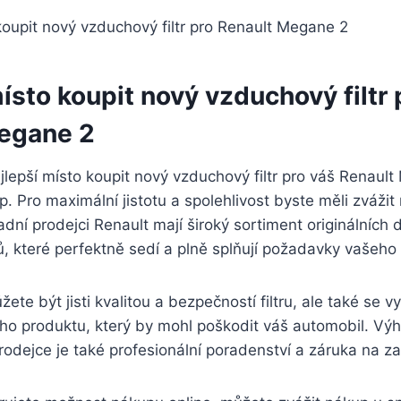
ísto koupit nový vzduchový filtr 
egane 2
jlepší místo koupit nový vzduchový filtr pro váš Renau
p. Pro maximální jistotu a spolehlivost byste měli zvážit 
dní prodejci Renault mají široký sortiment originálních d
ů, které perfektně sedí a plně splňují požadavky vašeho
ete být jisti kvalitou a bezpečností filtru, ale také se v
ího produktu, který by mohl poškodit váš automobil. V
odejce je také profesionální poradenství a záruka na za