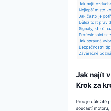
Jak najít vzduch
Nejlepší místo k
Jak často je pot
Důležitost pravi
Signály, které n
Profesionální se
Jak správně vybr
Bezpečnostní tip
Závěrečné pozn
Jak najít 
Krok za k
Proč je důležité 
součástí motoru, k