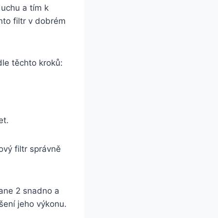
uchu a tím k
to filtr v dobrém
le těchto kroků:
et.
ový filtr správně
gane 2 snadno a
šení jeho výkonu.