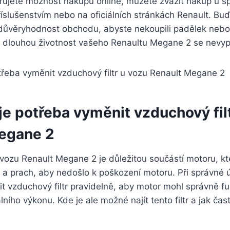
rujete možnost nákupu online, můžete zvážit nákup u s
slušenstvím nebo na oficiálních stránkách Renault. Buďt
 důvěryhodnost obchodu, abyste nekoupili padělek nebo n
 dlouhou životnost vašeho Renaultu Megane 2 se nevypla
je potřeba vyměnit vzduchový fil
egane 2
u vozu Renault Megane 2 je důležitou součástí motoru, 
y a prach, aby nedošlo k poškození motoru. Při správné 
t vzduchový filtr pravidelně, aby motor mohl správně f
ního výkonu. Kde je ale možné najít tento filtr a jak čas