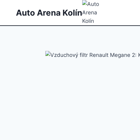
Přeskočit
Auto Arena Kolín
na
obsah