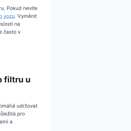
ru. Pokud nevíte
o vozu
. Vyměnit
slosti na
e často v
filtru u
 pomáhá udržovat
ůležitá pro
tami a