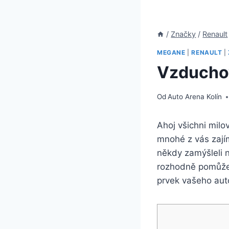
/
Značky
/
Renault
MEGANE
|
RENAULT
|
Vzduchov
Od
Auto Arena Kolín
Ahoj všichni mil
mnohé z vás zajím
někdy zamýšleli n
rozhodně pomůže!
prvek vašeho aut