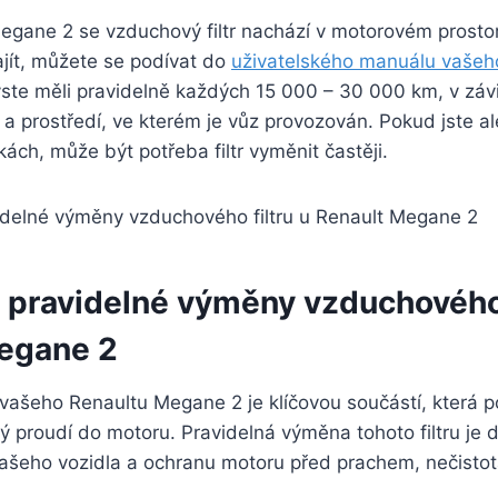
egane 2 se vzduchový filtr nachází v motorovém prosto
ajít, můžete se podívat do
uživatelského manuálu vašeh
yste měli pravidelně každých 15 000 – 30 000 km, v závi
a prostředí, ve kterém je vůz provozován. Pokud jste al
ch, může být potřeba filtr vyměnit častěji.
t pravidelné výměny vzduchového 
egane 2
u vašeho Renaultu Megane 2 je klíčovou součástí, která
rý proudí do motoru. Pravidelná výměna tohoto filtru je d
vašeho vozidla a ochranu motoru před prachem, nečisto