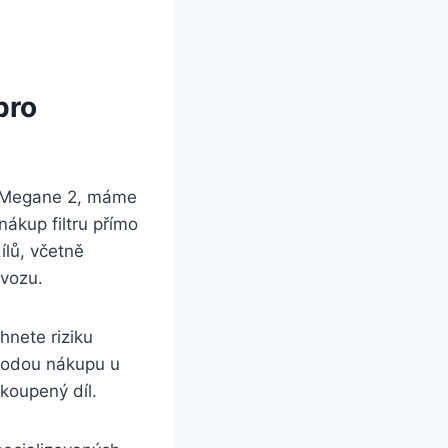
pro
lt Megane 2, máme
nákup filtru přímo
ílů, včetně
 vozu.
yhnete riziku
ýhodou nákupu u
koupený díl.