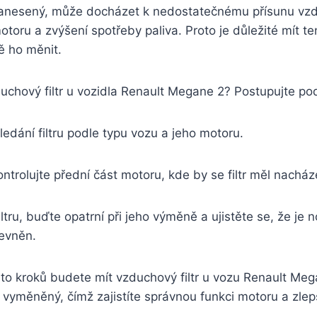
anesený, může docházet k nedostatečnému přísunu vzd
toru a zvýšení spotřeby paliva. Proto je důležité mít ten
ě ho měnit.
duchový filtr u vozidla Renault Megane 2? Postupujte pod
edání filtru podle typu vozu a jeho motoru.
trolujte přední část motoru, kde by se filtr měl nacház
ltru, buďte opatrní při jeho výměně a ujistěte se, že je n
evněn.
to kroků budete mít vzduchový filtr u vozu Renault Me
 vyměněný, čímž zajistíte správnou funkci motoru a zlep