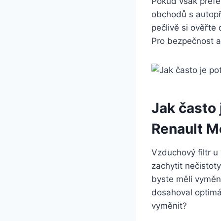
Pokud však prefe
obchodů s autopří
pečlivě si ověřte
Pro bezpečnost a
Jak často 
Renault M
Vzduchový filtr 
zachytit nečistot
byste měli vyměni
dosahoval optimál
vyměnit?