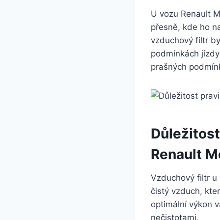
U vozu Renault M
přesně, kde ho n
vzduchový filtr b
podmínkách jízdy 
prašných podmínká
Důležitos
Renault M
Vzduchový filtr 
čistý vzduch, kte
optimální výkon 
nečistotami.