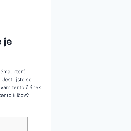
 je
téma, které
Jestli jste se
k vám tento článek
ento klíčový