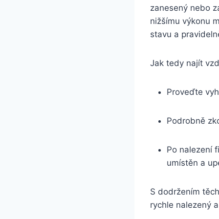
zanesený nebo z
nižšímu výkonu mo
stavu a pravideln
Jak tedy najít vz
Proveďte vyhl
Podrobně zkon
Po nalezení fi
umístěn a up
S dodržením těch
rychle nalezený a