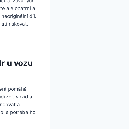
pecializovaných
e ale opatrní a
eoriginální díl.
tí riskovat.
tr u vozu
která pomáhá
údržbě vozidla
ungovat a
to je potřeba ho