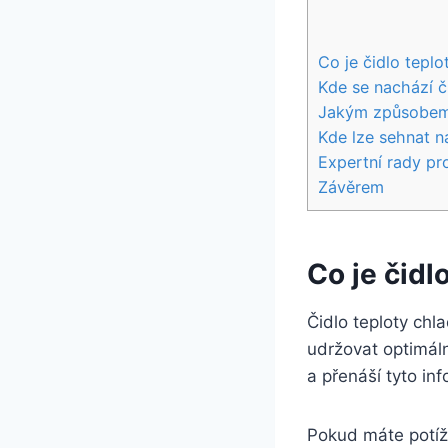
Co je čidlo teplo
Kde se nachází č
Jakým způsobem s
Kde lze sehnat ná
Expertní rady pr
Závěrem
Co
je čidl
Čidlo teploty chl
udržovat optimáln
a přenáší tyto in
Pokud máte potíž