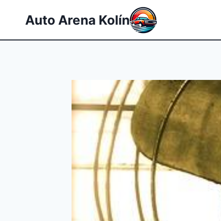
Přeskočit
Auto Arena Kolín
na
obsah