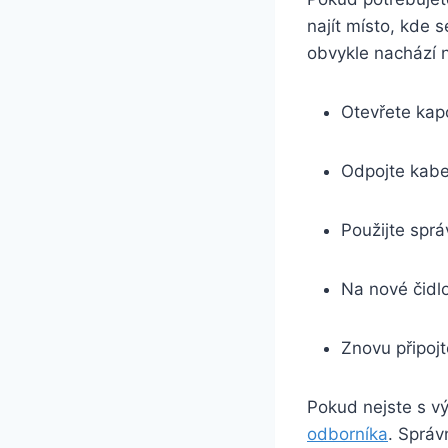
najít místo, kde s
obvykle nachází n
Otevřete kapo
Odpojte kabel
Použijte sprá
Na nové čidlo
Znovu připojt
Pokud nejste s vý
odborníka
. Správ