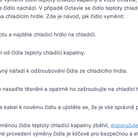
e čidlo nachází. V případě Octavie se čidlo teploty chlad
a chladícím hrdle. Zde je návod, jak čidlo vyměnit:
tu a najděte chladicí hrdlo na chladiči.
 od čidla teploty chladící kapaliny.
vný nářadí k odšroubování čidla ze chladicího hrdla.
 nasaďte těsnění a opatrně ho zašroubujte na chladící h
e kabel k novému čidlu a ujistěte se, že je vše správně 
měnou čidla teploty chladící kapaliny zběhlí,
doporučuje
né provedení výměny čidla je klíčové pro bezpečnou a ef