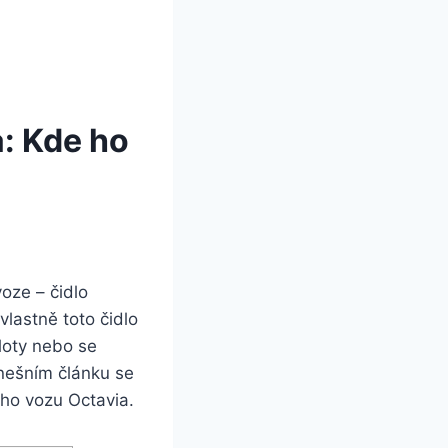
a: Kde ho
oze – čidlo
vlastně toto čidlo
ploty nebo se
dnešním článku se
eho vozu Octavia.