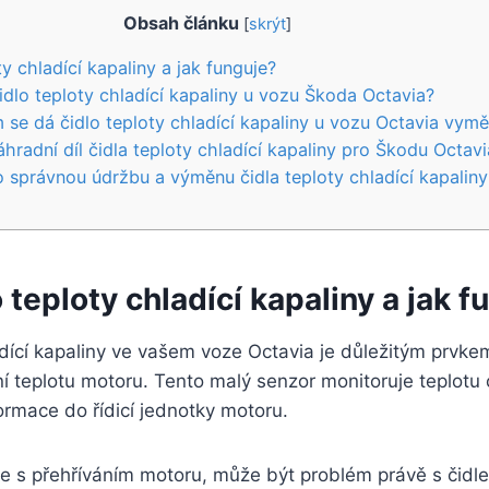
Obsah článku
[
skrýt
]
ty chladící kapaliny a jak funguje?
idlo teploty chladící kapaliny u vozu Škoda Octavia?
e dá čidlo teploty chladící kapaliny u vozu Octavia vymě
hradní díl čidla teploty chladící kapaliny pro Škodu Octavi
o správnou údržbu a výměnu čidla teploty chladící kapaliny
o teploty chladící kapaliny
a jak f
adící kapaliny ve vašem voze Octavia je důležitým prvk
í teplotu motoru. Tento malý senzor monitoruje teplotu c
formace do řídicí jednotky motoru.
e s přehříváním motoru, může být problém právě s čidlem