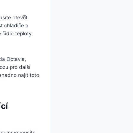
síte otevřít
t chladiče a
čidlo teploty
da Octavia,
ozu pro další
snadno najít toto
cí
 nejprve musíte