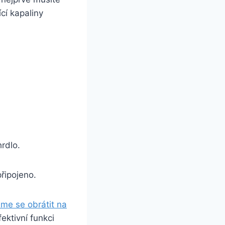
ící kapaliny
rdlo.
připojeno.
me se obrátit na
ektivní funkci