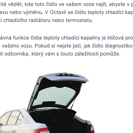
žité vědět, kde toto čidlo ve vašem voze najít, abyste v
avu nebo výměnu. V Octavii se čidlo teploty chladící ka
ti chladícího radiátoru nebo termostatu.
ávná funkce čidla teploty chladící kapaliny je klíčová pro
vašeho vozu. Pokud si nejste jisti, jak čidlo diagnostiko
it odborníka, který vám s touto záležitostí pomůže.