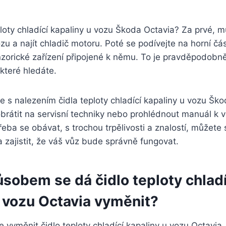
eploty chladící kapaliny u vozu Škoda Octavia? Za prvé, mu
u a najít chladič motoru. Poté se podívejte na horní čás
zorické zařízení připojené k němu. To je pravděpodobně 
 které hledáte.
 s nalezením čidla teploty chladící kapaliny u vozu Ško
rátit na servisní techniky nebo prohlédnout manuál k v
řeba se obávat, s trochou trpělivosti a znalostí, můžete 
 a zajistit, že váš vůz bude správně fungovat.
sobem se dá čidlo teploty chladí
u vozu Octavia vyměnit?
 vyměnit čidlo teploty chladící kapaliny u vozu Octavia,