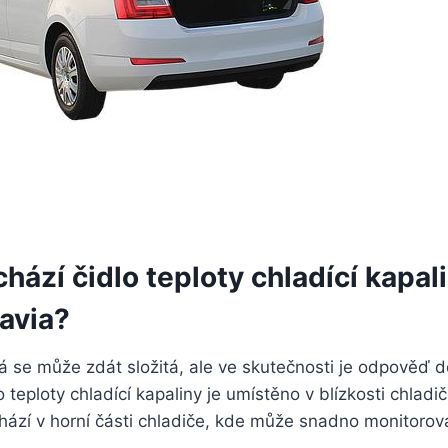
hází čidlo teploty chladící kapal
avia?
rá se může zdát složitá, ale ve skutečnosti je odpověď 
 teploty chladící kapaliny je umístěno v blízkosti chladi
ází v horní části chladiče, kde může snadno monitorovat