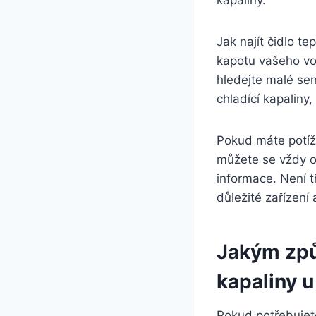
kapaliny.
Jak najít čidlo t
kapotu vašeho voz
hledejte malé sen
chladící kapaliny,
Pokud máte potíže
můžete se vždy ob
informace. Není t
důležité zařízení
Jakým způ
kapaliny 
Pokud potřebujete