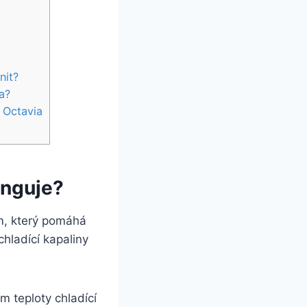
nit?
a?
 Octavia
unguje?
em, který pomáhá
hladící kapaliny
 teploty chladící