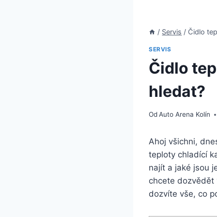
/
Servis
/
Čidlo tep
SERVIS
Čidlo tep
hledat?
Od
Auto Arena Kolín
Ahoj všichni, dn
teploty chladící 
najít a jaké jsou
chcete dozvědět v
dozvíte vše, co p