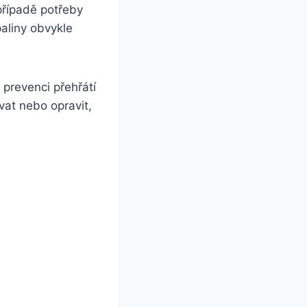
 případě potřeby
paliny obvykle
 prevenci přehřátí
vat nebo opravit,