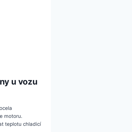
iny u vozu
docela
če motoru.
 teplotu chladicí