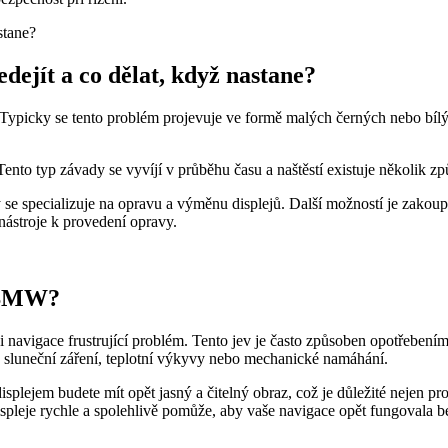
ejít a co dělat, když nastane?
ypicky se tento problém projevuje ve formě malých černých nebo bílýc
Tento typ závady se vyvíjí v průběhu času a naštěstí existuje několik z
ý se specializuje na opravu a výměnu displejů. Další možností je zakoup
 nástroje k provedení opravy.
u BMW?
navigace frustrující problém. Tento jev je často způsoben opotřebením
 sluneční záření, teplotní výkyvy nebo mechanické namáhání.
lejem budete mít opět jasný a čitelný obraz, což je důležité nejen pr
ispleje rychle a spolehlivě pomůže, aby vaše navigace opět fungovala 