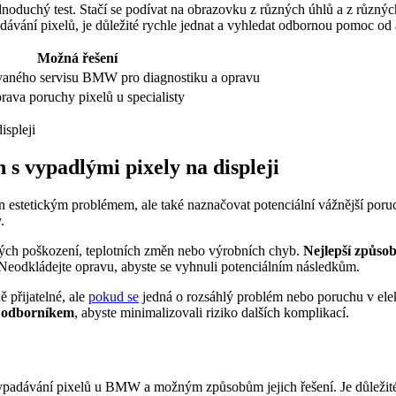
uchý test. Stačí se podívat na obrazovku z různých úhlů a z různých v
vání pixelů, je důležité rychle jednat a vyhledat odbornou pomoc o
Možná řešení
vaného servisu BMW pro diagnostiku a opravu
rava poruchy pixelů u specialisty
 s vypadlými pixely na displeji
 estetickým problémem, ale také naznačovat potenciální vážnější poruc
.
kých poškození, teplotních změn nebo výrobních chyb.
Nejlepší způsob
 Neodkládejte opravu, abyste se vyhnuli potenciálním následkům.
 přijatelné, ale
pokud se
jedná o rozsáhlý problém nebo poruchu v ele
s odborníkem
, abyste minimalizovali riziko dalších komplikací.
adávání pixelů u BMW a možným způsobům jejich řešení. Je důležité b