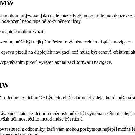
u BMW
yby se mohou projevovat jako malé tmavé body nebo pruhy na obrazovce, 
é poškození nebo tepelné šoky během jízdy.
 majitelé mohou zvážit:
ením, může být nejlepším řešením výměna celého displeje navigace.
í opravu pixelů na displejích navigací, což může být cenově efektivní a
ypadáváním pixelů vyřešen aktualizací softwaru navigace.
BMW
. Jednou z nich může být jednoduše stárnutí displeje, které může vés
.
a závažnosti situace. Jednou možností může být výměna celého displeje
avšak účinnost těchto metod může být různá.
at situaci s odborníky, kteří vám mohou poskytnout nejlepší možné řeše
zpečnost při řízení.