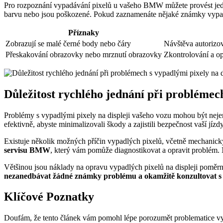
Pro rozpoznání vypadávání pixelů u vašeho BMW můžete provést jednod
barvu nebo jsou poškozené. Pokud zaznamenáte nějaké známky vypadá
Příznaky
Zobrazují se malé černé body nebo čáry
Návštěva autorizo
Přeskakování obrazovky nebo mrznutí obrazovky
Zkontrolování a op
Důležitost rychlého jednání při problémech
Problémy s vypadlými pixely na displeji vašeho vozu mohou být nejen
efektivně, abyste minimalizovali škody a zajistili bezpečnost vaší jízdy
Existuje několik možných příčin vypadlých pixelů, včetně mechanic
servisu BMW
, který vám pomůže diagnostikovat a opravit problém.
Většinou jsou náklady na opravu vypadlých pixelů na displeji poměrně
nezanedbávat žádné známky problému a okamžitě konzultovat 
Klíčové Poznatky
Doufám, že tento článek vám pomohl lépe porozumět problematice vyp