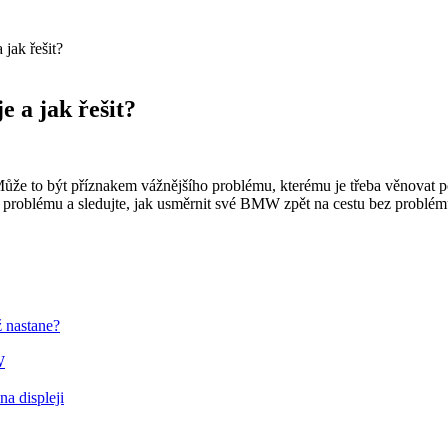
jak řešit?
 a jak řešit?
ůže to být příznakem vážnějšího problému, kterému je třeba věnovat poz
ho problému a sledujte, jak usměrnit své BMW zpět na cestu bez problém
ž nastane?
W
na displeji