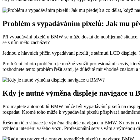
Problém s vypadáváním pixelů: Jak mu před
Při vypadávání pixelů u BMW se může dostat do nepříjemné situace. T
se s ním mělo zacházet?
Jednou z hlavních příčin vypadávání pixelů je stárnutí LCD displeje. 
Pro řešení tohoto problému je možné využít profesionální servis, kter
rozhodnete tento problém řešit sami, je důležité mít vhodné znalosti a
Kdy je nutné výměna displeje navigace 
Pro majitele automobilů BMW může být vypadávání pixelů na displeji 
rozpadat. Kromě toho může k vypadávání pixelů přispívat i nadměrné
Řešením této situace je výměna displeje navigace u BMW. S novým disp
vzhledu interiéru vašeho vozu. Profesionální servis vám s výměnou d