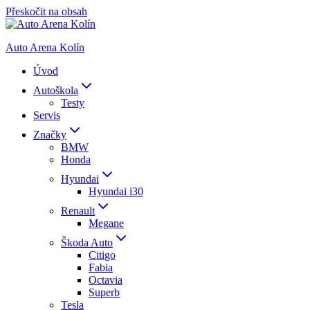
Přeskočit na obsah
Auto Arena Kolín
Úvod
Autoškola
Testy
Servis
Značky
BMW
Honda
Hyundai
Hyundai i30
Renault
Megane
Škoda Auto
Citigo
Fabia
Octavia
Superb
Tesla