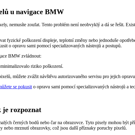
xelů u navigace BMW
y, nemusíte zoufat. Tento problém není neobvyklý a dá se řešit. Exis
t fyzické poškození displeje, teplotní změny nebo jednoduše opotřebe
kusit o opravu sami pomocí specializovaných nástrojů a postupů.
vigace BMW zvládnout:
 minimalizovalo riziko poškození.
xelů, můžete zvážit návštěvu autorizovaného servisu pro jejich opravu
můžete se pokusit
o opravu sami pomocí specializovaných nástrojů a te
 je rozpoznat
ých černých bodů nebo čar na obrazovce. Tyto pixely mohou být příči
y nebo mrznutí obrazovky, což jsou další příznaky poruchy pixelů.