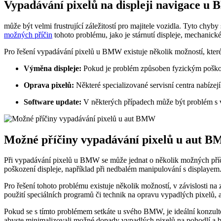
Vypadávání pixelů na displeji navigace 
může být velmi frustrující záležitostí pro majitele vozidla. Tyto ch
možných příčin
tohoto problému, jako je stárnutí displeje, mechanick
Pro řešení vypadávání pixelů u BMW existuje několik možností, které
Výměna displeje:
Pokud je problém způsoben fyzickým poškoz
Oprava pixelů:
Některé specializované servisní centra nabízej
Software update:
V některých případech může být problém s v
Možné příčiny vypadávání pixelů u aut 
Při vypadávání pixelů u BMW se může jednat o několik možných příčin
poškození displeje, například při nedbalém manipulování s displayem
Pro řešení tohoto problému existuje několik možností, v závislosti n
použití speciálních programů či technik na opravu vypadlých pixelů, 
Pokud se s tímto problémem setkáte u svého BMW, je ideální konzultov
abyste minimalizovali možné dopady vypadlých pixelů na pohodlí a be