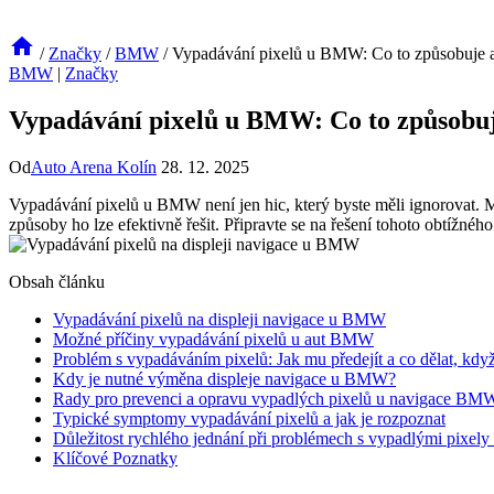
/
Značky
/
BMW
/
Vypadávání pixelů u BMW: Co to způsobuje a 
BMW
|
Značky
Vypadávání pixelů u BMW: Co to způsobuje
Od
Auto Arena Kolín
28. 12. 2025
Vypadávání pixelů u BMW není jen hic, který byste měli ignorovat. M
způsoby ho lze efektivně řešit. Připravte se na řešení tohoto obtížné
Obsah článku
Vypadávání pixelů na displeji navigace u BMW
Možné příčiny vypadávání pixelů u aut BMW
Problém s vypadáváním pixelů: Jak mu předejít a co dělat, kdy
Kdy je nutné výměna displeje navigace u BMW?
Rady pro prevenci a opravu vypadlých pixelů u navigace BM
Typické symptomy vypadávání pixelů a jak je rozpoznat
Důležitost rychlého jednání při problémech s vypadlými pixely 
Klíčové Poznatky