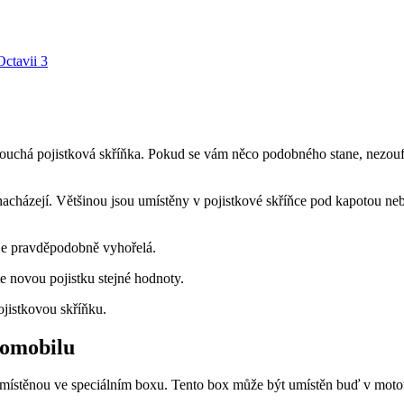
Octavii 3
orouchá pojistková skříňka. Pokud se vám něco podobného stane, nezou
acházejí. Většinou jsou umístěny v pojistkové skříňce pod kapotou nebo 
 je pravděpodobně vyhořelá.
te novou pojistku stejné hodnoty.
ojistkovou skříňku.
tomobilu
 umístěnou ve speciálním boxu. Tento box může být umístěn buď v motor