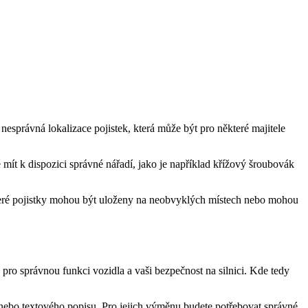
nesprávná lokalizace pojistek, která může být pro některé majitele
mít k dispozici správné nářadí, jako je například křížový šroubovák
teré pojistky mohou být uloženy na neobvyklých místech nebo mohou
 pro správnou funkci vozidla a vaši bezpečnost na silnici. Kde tedy
 nebo textového popisu. Pro jejich výměnu budete potřebovat správné