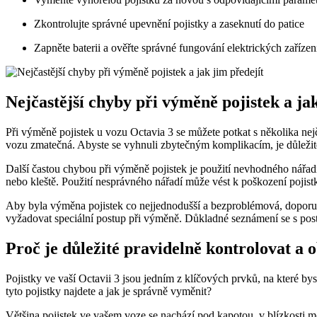
Zkontrolujte správné upevnění pojistky a zaseknutí do patice
Zapněte baterii a ověřte správné fungování elektrických zařízen
Nejčastější chyby při výměně pojistek a jak
Při výměně pojistek u vozu Octavia 3 se můžete potkat s několika nejč
vozu zmatečná. Abyste se vyhnuli zbytečným komplikacím, je důležité
Další častou chybou při výměně pojistek je použití nevhodného nářadí
nebo kleště. Použití nesprávného nářadí může vést k poškození pojis
Aby byla výměna pojistek co nejjednodušší a bezproblémová, doporu
vyžadovat speciální postup při výměně. Důkladné seznámení se s pos
Proč je důležité pravidelně kontrolovat a 
Pojistky ve vaší Octavii 3 jsou jedním z klíčových prvků, na které by
tyto pojistky najdete a jak je správně vyměnit?
Většina pojistek ve vašem voze se nachází pod kapotou, v blízkosti 