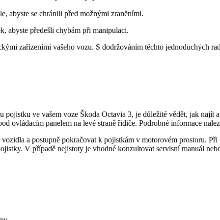
e, abyste se chránili před možnými zraněními.
ek, abyste předešli chybám při manipulaci.
rickými zařízeními vašeho vozu. S dodržováním těchto jednoduchých rad 
pojistku ve vašem voze Škoda Octavia 3, je důležité vědět, jak najít a 
pod ovládacím panelem na levé straně řidiče. Podrobné informace nale
nitř vozidla a postupně pokračovat k pojistkám v motorovém prostoru. Při
ojistky. V případě nejistoty je vhodné konzultovat servisní manuál nebo
try