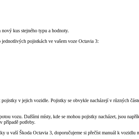
a nový kus stejného typu a hodnoty.
 o jednotlivých pojistkách ve vašem voze Octavia 3:
t pojistky v jejich vozidle. Pojistky se obvykle nacházejí v různých čás
potou vozu. Dalšími místy, kde se mohou pojistky nacházet, jsou napříkl
 v případě potřeby.
istky u vaší Škoda Octavia 3, doporučujeme si přečíst manuál k vozidlu