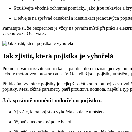
Používejte vhodné ochranné pomůcky, jako jsou rukavice a brýl
Dbávejte na správné označení a identifikaci jednotlivých pojist
Pamatujte si, že bezpečnost je vždy na prvním místě při práci s elekt
vašeho vozu Octavia 3.
Jak zjistit, která pojistka je vyhořelá
Pokud se vám rozsvítí kontrolka na palubní desce označující vyhořelou 
nebo v motorovém prostoru auta. V Octavii 3 jsou pojistky umístěny 
Při hledání vyhořelé pojistky je nejlepší začít kontrolou pojistek uv
pojistky. Mezi běžné parametry patří proudová hodnota, napětí a typ p
Jak správně vyměnit vyhořelou pojistku:
Zjistěte, která pojistka vyhořela a kde je umístěna
Vypněte motor a odpojte baterii
Vyměňte vyhořelou pojistku za novou s odpovídajícími parame