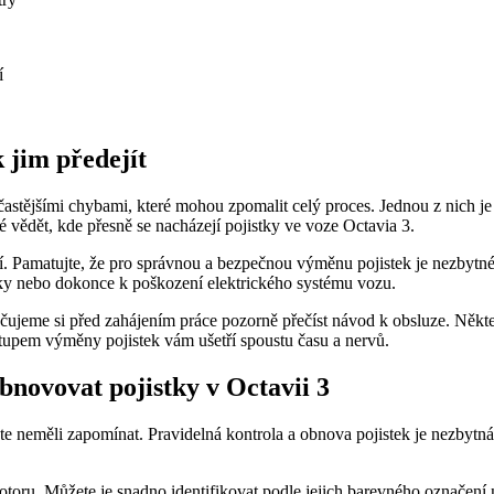
í
 jim předejít
astějšími chybami, které mohou zpomalit celý proces. Jednou z nich je 
 vědět, kde přesně se nacházejí pojistky ve voze Octavia 3.
. Pamatujte, že pro správnou a bezpečnou výměnu pojistek je nezbytné 
tky nebo dokonce k poškození elektrického systému vozu.
čujeme si před zahájením práce pozorně přečíst návod k obsluze. Něk
tupem výměny pojistek vám ušetří spoustu času a nervů.
obnovovat pojistky v Octavii 3
ste neměli zapomínat. Pravidelná kontrola a obnova pojistek je nezbytná
motoru. Můžete je snadno identifikovat podle jejich barevného označení