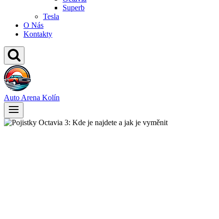
Superb
Tesla
O Nás
Kontakty
Auto Arena Kolín