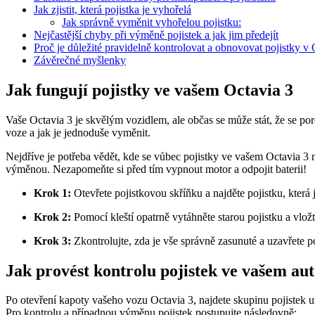
Jak zjistit, která pojistka je vyhořelá
Jak správně vyměnit vyhořelou pojistku:
Nejčastější chyby při výměně pojistek a jak jim předejít
Proč je důležité pravidelně kontrolovat a obnovovat pojistky v 
Závěrečné myšlenky
Jak fungují pojistky ve vašem Octavia 3
Vaše Octavia 3 je skvělým vozidlem, ale občas se může stát, že se p
voze a jak je jednoduše vyměnit.
Nejdříve je potřeba vědět, kde se vůbec pojistky ve vašem Octavia 3 n
výměnou. Nezapomeňte si před tím vypnout motor a odpojit baterii!
Krok 1:
Otevřete pojistkovou skříňku a najděte pojistku, která
Krok 2:
Pomocí kleští opatrně vytáhněte starou pojistku a vlož
Krok 3:
Zkontrolujte, zda je vše správně zasunuté a uzavřete p
Jak provést kontrolu pojistek ve vašem au
Po otevření kapoty vašeho vozu Octavia 3, najdete skupinu pojistek
Pro kontrolu a případnou výměnu pojistek postupujte následovně: