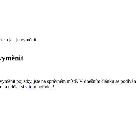
ete a jak je vyměnit
 vyměnit
 vyměnit pojistky, jste na správném místě. V dnešním článku se podívám
l a udělat si v
tom
pořádek!