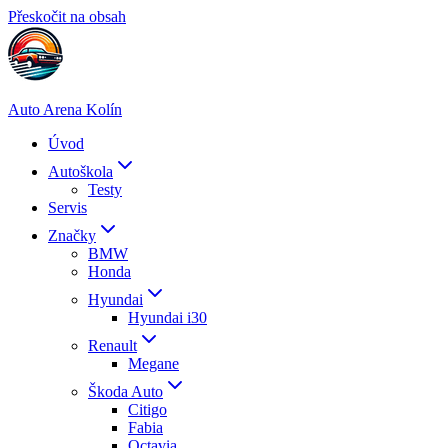
Přeskočit na obsah
Auto Arena Kolín
Úvod
Autoškola
Testy
Servis
Značky
BMW
Honda
Hyundai
Hyundai i30
Renault
Megane
Škoda Auto
Citigo
Fabia
Octavia