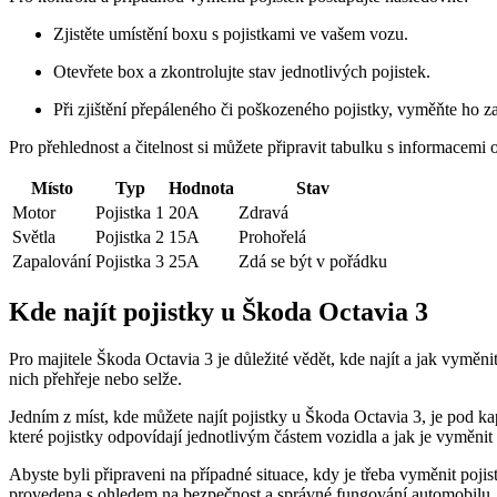
Zjistěte umístění boxu s pojistkami ve vašem vozu.
Otevřete box a zkontrolujte stav jednotlivých pojistek.
Při zjištění přepáleného či poškozeného pojistky, vyměňte ho z
Pro přehlednost a čitelnost si můžete připravit tabulku s informacemi
Místo
Typ
Hodnota
Stav
Motor
Pojistka 1
20A
Zdravá
Světla
Pojistka 2
15A
Prohořelá
Zapalování
Pojistka 3
25A
Zdá se být v pořádku
Kde najít pojistky u Škoda Octavia 3
Pro majitele Škoda Octavia 3 je důležité vědět, kde najít a jak vyměni
nich přehřeje nebo selže.
Jedním z míst, kde můžete najít pojistky u Škoda Octavia 3, je pod ka
které pojistky odpovídají jednotlivým částem vozidla a jak je vyměnit
Abyste byli připraveni na případné situace, kdy je třeba vyměnit poj
provedena s ohledem na bezpečnost a správné fungování automobilu.