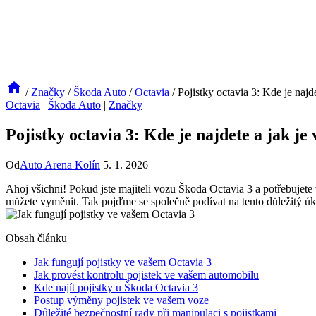
/
Značky
/
Škoda Auto
/
Octavia
/
Pojistky octavia 3: Kde je najd
Octavia
|
Škoda Auto
|
Značky
Pojistky octavia 3: Kde je najdete a jak je
Od
Auto Arena Kolín
5. 1. 2026
Ahoj všichni! Pokud jste majiteli vozu Škoda Octavia 3 a potřebujete
můžete vyměnit. Tak pojďme se společně podívat na tento důležitý úko
Obsah článku
Jak fungují pojistky ve vašem Octavia 3
Jak provést kontrolu pojistek ve vašem automobilu
Kde najít pojistky u Škoda Octavia 3
Postup výměny pojistek ve vašem voze
Důležité bezpečnostní rady při manipulaci s pojistkami