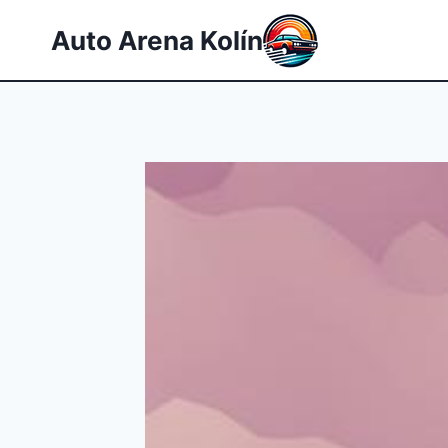
Přeskočit
Auto Arena Kolín
na
obsah