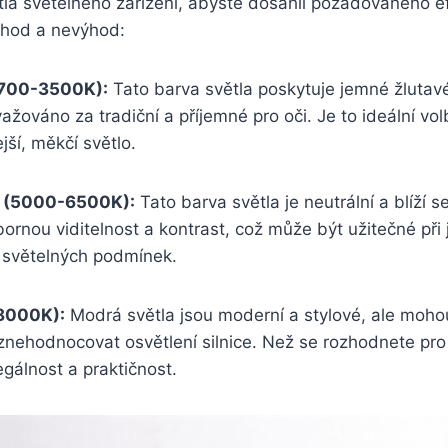
tla světelného zařízení, abyste dosáhli požadovaného ef
ýhod a nevýhod:
(2700-3500K):
Tato barva světla poskytuje jemné žlutavé
žováno za tradiční a příjemné pro oči. Je to ideální volba
ejší, měkčí světlo.
á (5000-6500K):
Tato barva světla je neutrální a blíží 
ornou viditelnost a kontrast, což může být užitečné při 
 světelných podmínek.
8000K):
Modrá světla jsou moderní a stylové, ale moho
 znehodnocovat osvětlení silnice. Než se rozhodnete pro
egálnost a praktičnost.