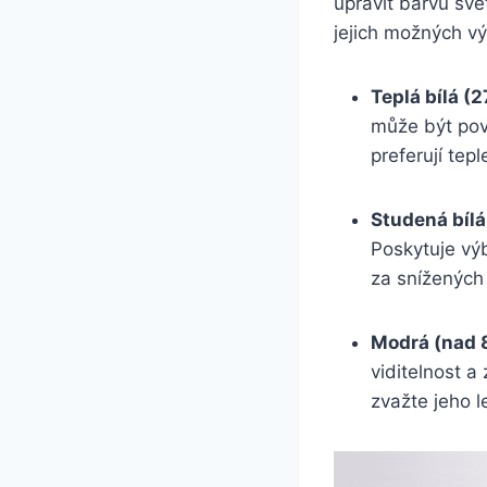
upravit barvu svě
jejich možných v
Teplá bílá 
může být pova
preferují tepl
Studená bíl
Poskytuje výb
za snížených
Modrá (nad 
viditelnost a
zvažte jeho l