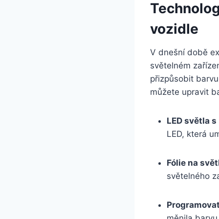
Technolog
vozidle
V dnešní době ex
světelném zaříze
přizpůsobit barvu
můžete upravit ba
LED světla 
LED, která u
Fólie na svět
světelného za
Programovat
měnila barvu 