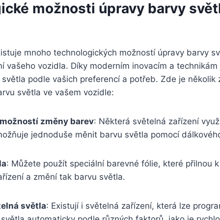
ické možnosti úpravy barvy svět
istuje mnoho technologických možností úpravy barvy sv
ní vašeho vozidla. Díky moderním inovacím a technikám
 světla podle vašich preferencí a potřeb. Zde je několik
rvu světla ve vašem vozidle:
s možností změny barev
: Některá světelná zařízení využí
možňuje jednoduše měnit barvu světla pomocí dálkového
la
: Můžete použít speciální barevné fólie, které přilnou 
řízení a změní tak barvu světla.
elná světla
: Existují i světelná zařízení, která lze prog
světla automaticky podle různých faktorů, jako je rychlos