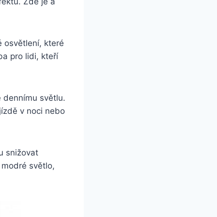
ektu. Zde je a
 osvětlení, které
 pro lidi, kteří
se dennímu světlu.
jízdě v noci nebo
u snižovat
 modré světlo,