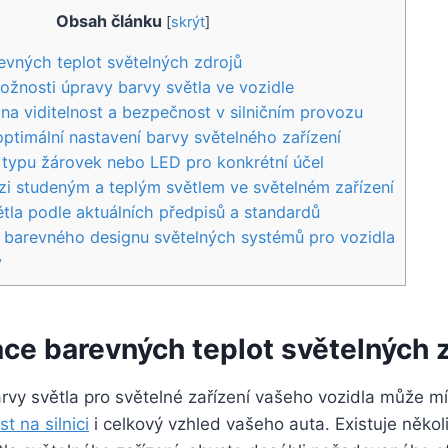
Obsah článku
[
skrýt
]
evných teplot světelných zdrojů
žnosti úpravy barvy světla ve vozidle
 na viditelnost a bezpečnost v silničním provozu
ptimální nastavení barvy světelného zařízení
typu žárovek nebo LED pro konkrétní účel
i studeným a teplým světlem ve světelném zařízení
tla podle aktuálních předpisů a standardů
i barevného designu světelných systémů pro vozidla
y
ace barevných teplot světelných 
vy světla pro světelné zařízení vašeho vozidla může mí
t na silnici
i celkový vzhled vašeho auta. Existuje někol