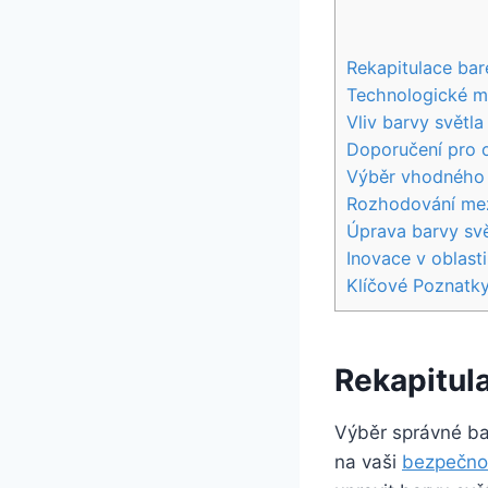
Rekapitulace bar
Technologické mo
Vliv barvy světla
Doporučení pro o
Výběr vhodného 
Rozhodování mez
Úprava barvy svě
Inovace v oblast
Klíčové Poznatk
Rekapitul
Výběr správné bar
na vaši
bezpečnos