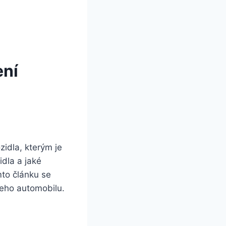
ení
zidla, kterým je
idla a jaké
mto článku se
šeho automobilu.