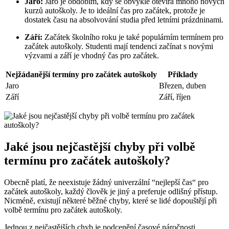
Jaro:
Jaro je obdobím, ⁣kdy ⁤se obvykle otevírá mnoho nových
kurzů autoškoly. Je to ideální čas ‍pro‌ začátek, protože je
dostatek‌ času‍ na ⁢absolvování studia před letními prázdninami.
Září:
Začátek školního roku je ⁢také populárním termínem ​pro
začátek ⁤autoškoly. ‍Studenti mají tendenci ⁢začínat s novými⁢
výzvami a ⁢září je vhodný čas ⁢pro začátek.
Nejžádanější‍ termíny pro začátek ⁤autoškoly
Příklady
Jaro
Březen, duben
Září
Září, ​říjen
Jaké⁣ jsou nejčastější⁢ chyby při volbě
termínu ⁣pro začátek autoškoly?
Obecně platí, že neexistuje žádný‍ univerzální ⁣“nejlepší čas“ pro
začátek autoškoly, každý ‍člověk je jiný a preferuje​ odlišný přístup.
Nicméně, existují některé běžné chyby, které ​se lidé⁤ dopouštějí při
volbě termínu ⁢pro začátek autoškoly.
Jednou z ⁣nejčastějších chyb je ⁢podcenění časové⁤ náročnosti⁤