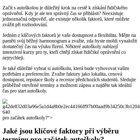
Začít s ⁣autoškolou je ⁤důležitý krok na cestě ‌k získání řidičského
oprávnění. Kdy je ale ten správný ​čas se⁢ přihlásit?⁤ Neexistuje
jednoznačná odpověď, ale‍ existuje ‍několik‍ faktorů, které ‍můžete
zvážit ‍při rozhodování.
Jedním z klíčových faktorů je vaše⁣ dostupnost a flexibilita. Mějte‍ na
paměti svůj běžný harmonogram a⁣ zvažte, ⁢zda byste mohli ⁣vynaložit
dostatečný čas na ⁣výuku‌ řízení. Některé autoškoly nabízejí
⁢intenzivní‍ kurzy pro ty, kteří chtějí získat ‍řidičské oprávnění ⁣co‍
nejrychleji.
Je také ⁣důležité vybrat si autoškolu, která bude‍ vyhovovat vašim
potřebám a preferencím. Zvažte faktory‌ jako​ lokalita, cenová
dostupnost, reputace školy a​ recenze předchozích studentů. ⁣Sledujte
průběžně otevřené ⁢termíny a ⁤možnosti ​zápisu a najděte tak ideální‍
čas pro start autoškoly.
pro začátek autoškoly?“>
Jaké jsou klíčové faktory při ​výběru
termínu pro začátek⁣ autoškoly?