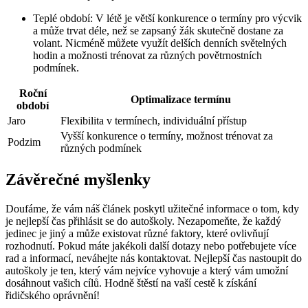
Teplé období:⁢ V létě je větší konkurence⁢ o ⁤termíny pro ⁤výcvik
a⁢ může trvat déle, ⁣než se zapsaný žák skutečně‍ dostane za
volant. Nicméně⁤ můžete využít delších denních světelných
hodin a‌ možnosti trénovat za různých ⁣povětrnostních⁤
podmínek.
Roční
Optimalizace termínu
období
Jaro
Flexibilita ‍v termínech, individuální přístup
Vyšší‌ konkurence o‌ termíny, možnost trénovat za
Podzim
různých podmínek
Závěrečné myšlenky
Doufáme, že vám náš článek poskytl užitečné ‌informace o tom,⁣ kdy
je nejlepší čas přihlásit se do autoškoly. Nezapomeňte, ​že každý
jedinec je jiný ⁣a může existovat různé faktory,‌ které ovlivňují
rozhodnutí. Pokud máte jakékoli další​ dotazy nebo potřebujete více
rad a‍ informací,‍ neváhejte nás kontaktovat. Nejlepší čas ‍nastoupit‌ do
autoškoly je ten, který vám⁢ nejvíce vyhovuje a ‍který vám umožní‌
dosáhnout vašich cílů. ⁣Hodně štěstí⁢ na vaší cestě k získání
řidičského oprávnění!