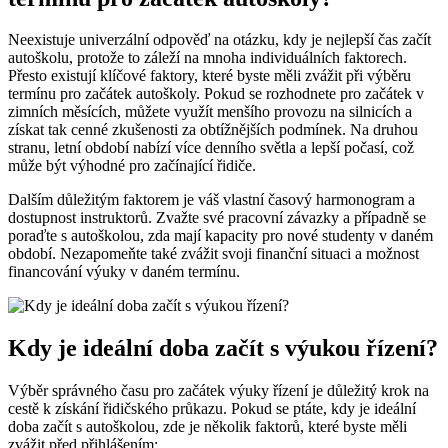
Neexistuje univerzální odpověď na otázku, ⁢kdy ​je‌ nejlepší čas začít
autoškolu, protože to záleží na mnoha individuálních faktorech.
Přesto existují klíčové⁤ faktory, které ⁤byste ⁤měli zvážit při výběru
termínu pro začátek autoškoly.‌ Pokud ⁤se rozhodnete pro‌ začátek v
zimních‍ měsících, můžete využít menšího provozu ⁣na ‌silnicích⁢ a
získat tak cenné zkušenosti⁣ za ⁣obtížnějších‍ podmínek. ‌Na druhou
⁣stranu,​ letní ‌období nabízí⁢ více ‍denního ⁢světla a lepší‌ počasí, což
může být výhodné pro ‍začínající řidiče.
Dalším ⁢důležitým faktorem⁤ je váš⁣ vlastní časový harmonogram⁢ a
dostupnost instruktorů. ‍Zvažte své pracovní‌ závazky a případně se
poraďte⁢ s autoškolou,‌ zda ‍mají kapacity pro nové studenty v⁢ daném
⁤období. Nezapomeňte⁣ také zvážit svoji finanční situaci a možnost‍
financování výuky v daném⁤ termínu.
Kdy je ideální ⁤doba ‍začít s výukou řízení?
Výběr správného času pro začátek výuky řízení je důležitý ‍krok na
cestě k získání řidičského průkazu. ⁤Pokud se‍ ptáte, ⁤kdy ⁢je ideální
doba začít⁤ s autoškolou, ⁣zde je několik faktorů,‌ které byste měli
zvážit před přihlášením: