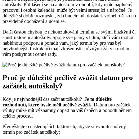
autoškoly. ⁢Přihlášení se ⁤na autoškolu v období,‍ kdy máte naplněný
pracovní i osobní kalendář, může ⁢být velmi stresující a náročné. Je
důležité si dobře rozmyslet,⁢ zda budete mít dostatek volného času na
pravidelné docházení⁤ a učení‍ se.
Další častou⁣ chybou je​ nekonzultování termínu se svými blízkými či
s instruktorem autoškoly. Spojte své ‌plány s lidmi, kteří vám mohou
nabídnout podporu a poradit vám, jaký termín by pro ‌vás⁣ byl
nejvhodnější. Instruktoři mají zkušenosti s různými žáky a mohou
⁤vám poskytnout cenné rady.
Proč ‍je⁣ důležité⁣ pečlivě zvážit datum pro
začátek autoškoly?
Kdy je nejvhodnější čas začít autoškolu? ⁢
Je to důležité
rozhodnutí, které byste⁣ měli pečlivě zvážit.
⁣ Datum ​pro začátek
výuky může mít​ významný ​dopad na váš⁣ úspěch a pohodlí ⁣během
celého procesu.
Přemýšlejte ‌o ⁤následujících faktorech, ⁢abyste ⁢si vybrali správný
termín pro začátek autoškoly: