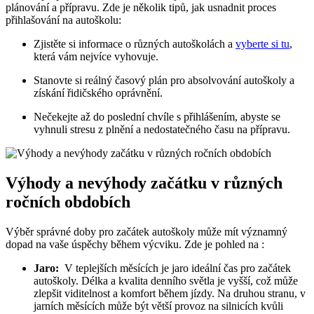
plánování a přípravu.‍ Zde je několik tipů, jak usnadnit proces
přihlašování⁢ na autoškolu:
Zjistěte si informace o různých autoškolách a
vyberte si tu
,
‌která vám nejvíce ​vyhovuje.
Stanovte si reálný ‍časový plán pro absolvování autoškoly a
získání řidičského⁣ oprávnění.
Nečekejte až do poslední​ chvíle s přihlášením, abyste ⁢se
vyhnuli stresu z plnění‌ a nedostatečného‌ času na ​přípravu.
Výhody a nevýhody ⁢začátku⁣ v ⁤různých
ročních obdobích
Výběr správné ‍doby⁣ pro začátek ‍autoškoly může mít ​významný
⁣dopad na vaše ​úspěchy během výcviku. Zde‍ je ⁤pohled na⁢ :
Jaro:
​ V teplejších ‌měsících je jaro⁤ ideální čas pro‍ začátek ​
autoškoly. Délka a ⁤kvalita⁣ denního světla‌ je‍ vyšší, což může
zlepšit ⁣viditelnost ‌a komfort během jízdy. ‍Na⁢ druhou stranu, v
jarních měsících může být větší provoz na silnicích kvůli