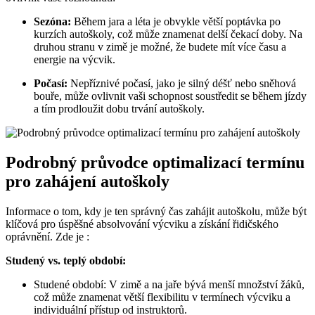
Sezóna:
‌Během​ jara a léta je ⁤obvykle větší poptávka‌ po
⁤kurzích autoškoly, což může znamenat ⁤delší čekací doby. Na
druhou stranu v zimě je možné, že budete mít více času ​a
energie ‍na výcvik.
Počasí:
Nepříznivé‌ počasí, jako‌ je silný déšť nebo sněhová
bouře, může ovlivnit vaši ‍schopnost soustředit⁣ se během jízdy​
a ‌tím prodloužit​ dobu trvání⁣ autoškoly.
Podrobný průvodce optimalizací ⁢termínu
pro zahájení ⁤autoškoly
Informace o tom,⁣ kdy⁣ je ten ‍správný ⁣čas ‍zahájit ​autoškolu, může být
klíčová pro úspěšné absolvování‍ výcviku a získání řidičského
oprávnění. Zde​ je :
Studený vs. teplý období:
Studené období: V⁢ zimě a ‌na‍ jaře bývá menší množství žáků,
což⁢ může znamenat větší flexibilitu v ⁤termínech výcviku ⁢a‍
individuální ‌přístup od ⁣instruktorů.