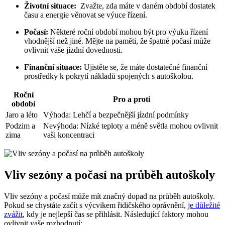
Životní situace:
⁤ Zvažte, zda‍ máte v daném ⁢období dostatek
času ⁤a energie ⁣věnovat se⁢ výuce řízení.
Počasí:
Některé roční období mohou být pro ‍výuku ‌řízení
vhodnější než jiné. Mějte⁤ na paměti, že špatné počasí může
ovlivnit vaše jízdní dovednosti.
Finanční⁣ situace:
Ujistěte se, ​že máte dostatečné finanční
⁢prostředky k pokrytí nákladů spojených s autoškolou.
Roční
Pro a proti
období
Jaro a⁤ léto
Výhoda: Lehčí a bezpečnější jízdní podmínky
Podzim a
Nevýhoda: Nízké teploty a méně světla mohou ⁤ovlivnit
zima
⁤vaši ⁣koncentraci
Vliv sezóny a počasí na ⁤průběh autoškoly
Vliv ⁣sezóny a počasí může ​mít značný dopad ⁢na průběh autoškoly.​
Pokud se chystáte začít s​ výcvikem řidičského oprávnění,⁤
je důležité
zvážit
, kdy⁢ je nejlepší čas se přihlásit. Následující faktory mohou
ovlivnit vaše⁤ rozhodnutí: