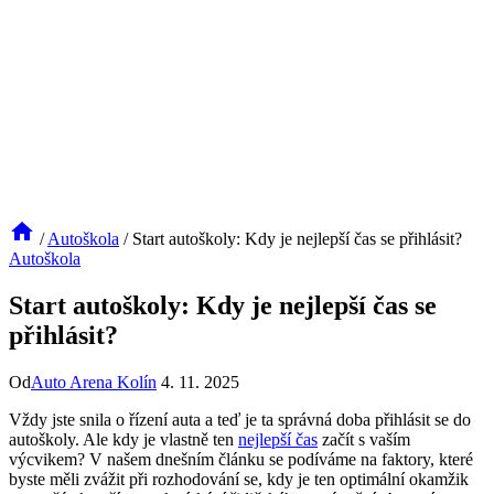
/
Autoškola
/
Start autoškoly: Kdy je nejlepší čas se přihlásit?
Autoškola
Start autoškoly: Kdy je nejlepší čas se
přihlásit?
Od
Auto Arena Kolín
4. 11. 2025
Vždy jste snila o řízení auta a ‍teď je ta správná doba přihlásit ‍se do‌
autoškoly. Ale kdy​ je vlastně ten
nejlepší čas
začít s ⁣vaším
výcvikem?​ V našem dnešním článku se podíváme na ‌faktory, které
byste měli⁤ zvážit při rozhodování ​se, kdy je ten⁢ optimální okamžik⁢