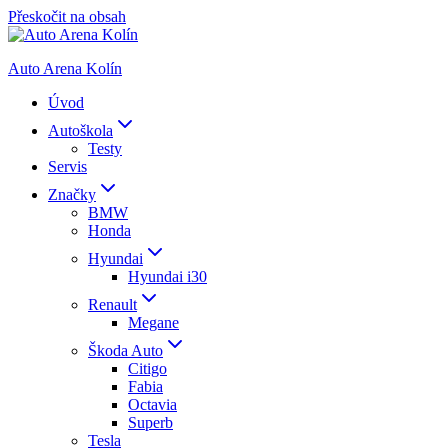
Přeskočit na obsah
Auto Arena Kolín
Úvod
Autoškola
Testy
Servis
Značky
BMW
Honda
Hyundai
Hyundai i30
Renault
Megane
Škoda Auto
Citigo
Fabia
Octavia
Superb
Tesla