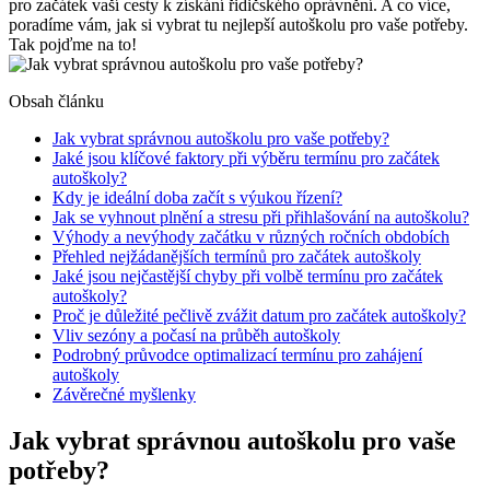
pro začátek‌ vaší ⁤cesty ​k získání řidičského oprávnění. ​A co více,
poradíme ‌vám, jak si vybrat tu nejlepší autoškolu ⁢pro vaše potřeby.
Tak pojďme na to!
Obsah článku
Jak vybrat‍ správnou​ autoškolu pro vaše potřeby?
Jaké jsou klíčové faktory při ​výběru termínu pro začátek⁣
autoškoly?
Kdy je ideální ⁤doba ‍začít s výukou řízení?
Jak se vyhnout plnění a stresu ⁤při přihlašování na autoškolu?
Výhody a nevýhody ⁢začátku⁣ v ⁤různých ročních obdobích
Přehled nejžádanějších‌ termínů pro začátek autoškoly
Jaké⁣ jsou nejčastější⁢ chyby při volbě termínu ⁣pro začátek
autoškoly?
Proč ‍je⁣ důležité⁣ pečlivě zvážit datum pro začátek autoškoly?
Vliv sezóny a počasí na ⁤průběh autoškoly
Podrobný průvodce optimalizací ⁢termínu pro zahájení
⁤autoškoly
Závěrečné myšlenky
Jak vybrat‍ správnou​ autoškolu pro vaše
potřeby?