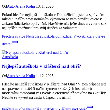
Od
Auto Arena Kolín
13. 1. 2026
Pokud hledáte nejlepší autoškolu v Domažlicích, jste na správném
místě! S naším profesionálním výcvikem se vám otevřou dveře k
získání řidičského oprávnění. Navštivte nás ještě dnes a vyberte si z
nejlepších možností pro svůj úspěch za volantem!
Přečtěte si více
Nejlepší autoškola domažlice: Výcvik, který otevře
dveře!
Autoškola
Nejlepší autoškola v klášterci nad ohří?
Od
Auto Arena Kolín
1. 12. 2025
Hledáte nejlepší autoškolu v Klášterci nad Ohří? V tom případě jste
na správném místě! S naším týmem zkušených instruktorů a
moderními metodami vás rychle a efektivně připravíme na zkoušky.
Nechte se vyvést na cestu k úspěchu s námi!
Přečtěte si více
Nejlepší autoškola v klášterci nad ohří?