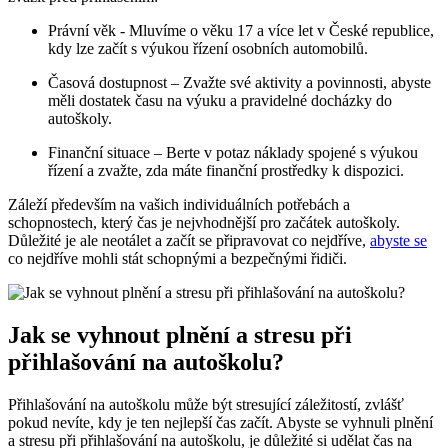
Právní věk ​- Mluvíme o věku ‌17 ‍a více let v České republice,
kdy⁢ lze ‍začít s⁣ výukou‌ řízení ‌osobních automobilů.
Časová dostupnost⁤ – Zvažte své⁤ aktivity a povinnosti,​ abyste‍
měli dostatek času na výuku‍ a pravidelné docházky do
autoškoly.
Finanční situace⁣ – Berte v ‍potaz náklady spojené s výukou
řízení a⁢ zvažte, zda máte ⁢finanční prostředky k dispozici.
Záleží‌ především na vašich individuálních potřebách a
schopnostech, který čas je​ nejvhodnější pro začátek autoškoly.
Důležité je ale ⁣neotálet ⁤a začít se připravovat co nejdříve,
abyste se
co nejdříve mohli stát schopnými ⁢a bezpečnými ​řidiči.
Jak se vyhnout plnění a stresu ⁤při
přihlašování na autoškolu?
Přihlašování⁢ na ‍autoškolu může být stresující⁤ záležitostí,⁣ zvlášť
⁢pokud nevíte, kdy je​ ten nejlepší ​čas začít. Abyste se ‍vyhnuli plnění‌
a stresu při přihlašování ​na autoškolu, je důležité‌ si udělat čas na​