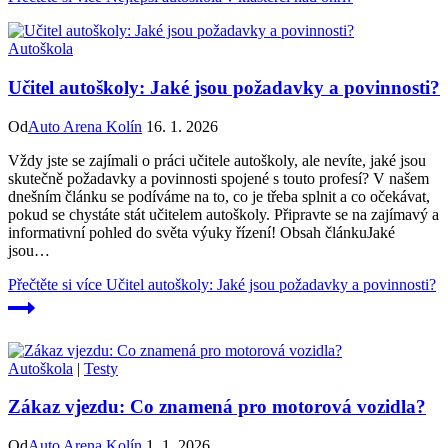
Autoškola
Učitel autoškoly: Jaké jsou požadavky a povinnosti?
Od
Auto Arena Kolín
16. 1. 2026
Vždy jste se zajímali⁣ o práci učitele​ autoškoly, ale nevíte, jaké jsou
skutečně požadavky a povinnosti spojené s touto profesí? V našem
dnešním článku se podíváme na to, co je třeba splnit a co očekávat,
pokud se chystáte stát učitelem autoškoly. Připravte se na zajímavý a
informativní pohled do světa výuky řízení! Obsah článkuJaké
jsou…
Přečtěte si více
Učitel autoškoly: Jaké jsou požadavky a povinnosti?
Autoškola
|
Testy
Zákaz vjezdu: Co znamená pro motorová vozidla?
Od
Auto Arena Kolín
1. 1. 2026