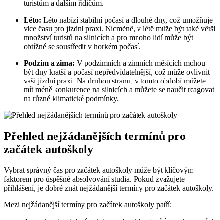
turistům⁢ a dalším řidičům.
Léto:
Léto‍ nabízí stabilní‌ počasí a dlouhé dny, což⁣ umožňuje
více času ​pro‌ jízdní ⁢praxi. Nicméně, v létě​ může být také‍ větší​
množství turistů​ na ‍silnicích a pro mnoho lidí​ může být⁣
obtížné ⁣se soustředit⁢ v horkém počasí.
Podzim a zima:
V podzimních⁤ a zimních​ měsících mohou
být⁢ dny kratší a počasí nepředvídatelnější, což může ovlivnit
vaši jízdní praxi. Na druhou stranu, v tomto období můžete
mít méně konkurence⁢ na silnicích ‌a ⁢můžete​ se naučit reagovat
na různé klimatické podmínky.
Přehled nejžádanějších‌ termínů pro
začátek autoškoly
Vybrat ​správný čas pro⁤ začátek autoškoly může ⁣být klíčovým
faktorem ⁣pro‌ úspěšné⁣ absolvování studia.⁤ Pokud zvažujete
přihlášení, je⁤ dobré znát nejžádanější termíny ‍pro začátek ​autoškoly.
Mezi ​nejžádanější termíny pro začátek autoškoly patří: