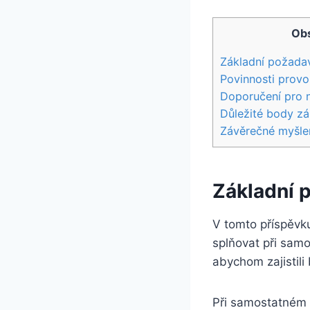
Obs
Základní požada
Povinnosti provo
Doporučení pro 
Důležité body zá
Závěrečné myšle
Základní 
V tomto příspěvk
splňovat při samo
abychom zajistili
Při samostatném ř