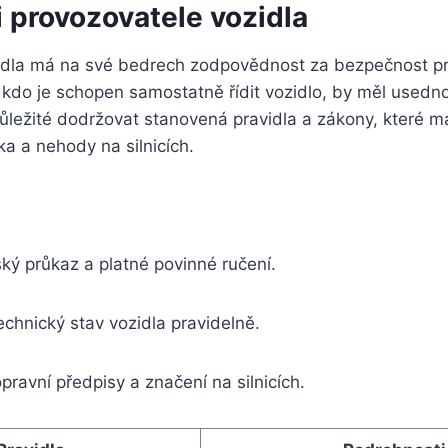
 provozovatele vozidla
idla má na své bedrech zodpovědnost za bezpečnost p
n, kdo je schopen samostatně řídit vozidlo, by měl usedno
důležité dodržovat stanovená pravidla a zákony, které maj
ka a nehody na silnicích.
čský průkaz a platné povinné ručení.
echnický stav vozidla pravidelně.
ravní předpisy a značení na silnicích.