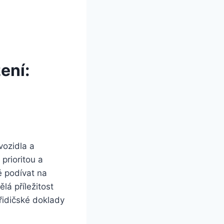
ení:
vozidla a
prioritou a
ě podívat na
lá příležitost
řidičské doklady