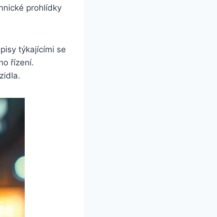
chnické prohlídky
isy týkajícími se
o řízení.
zidla.