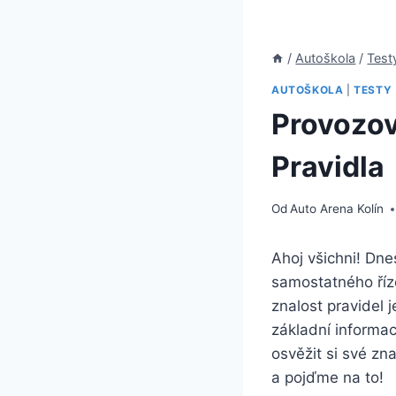
/
Autoškola
/
Test
AUTOŠKOLA
|
TESTY
Provozov
Pravidla
Od
Auto Arena Kolín
Ahoj všichni! Dne
samostatného říze
znalost pravidel 
základní informac
osvěžit si své zn
a pojďme na to!