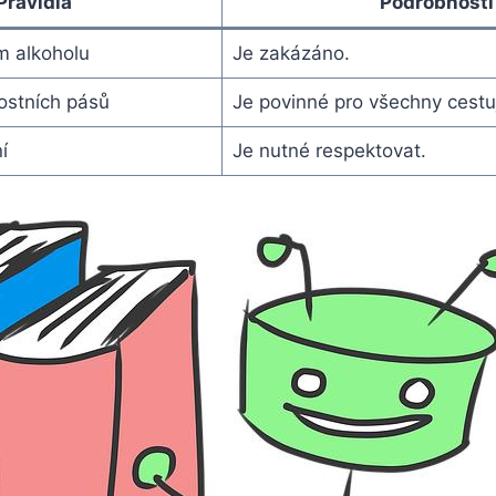
Pravidla
Podrobnosti
m alkoholu
Je zakázáno.
ostních pásů
Je povinné pro všechny cestuj
í
Je nutné respektovat.