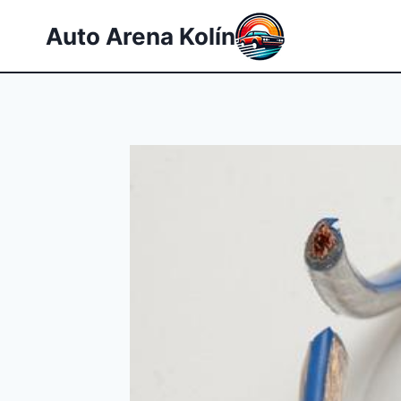
Přeskočit
Auto Arena Kolín
na
obsah