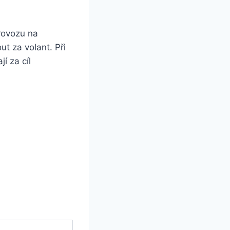
rovozu na
ut za volant. Při
í za cíl