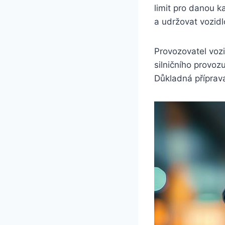
limit pro danou k
a udržovat vozid
Provozovatel vozi
silničního provoz
Důkladná příprava