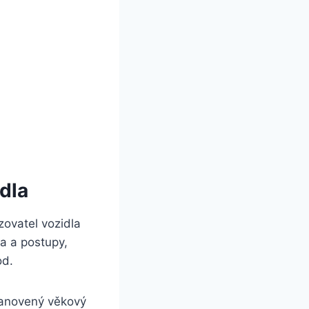
dla
ovatel vozidla
a a postupy,
od.
stanovený věkový