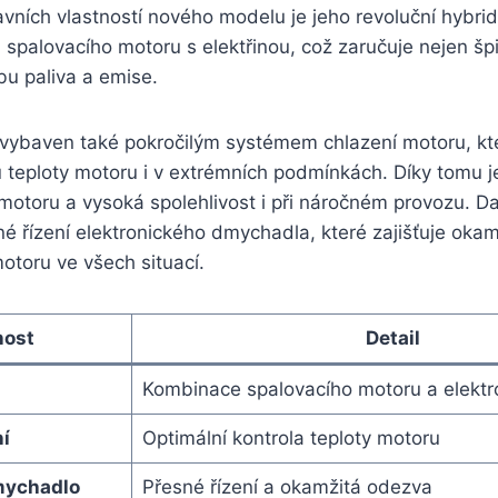
avních vlastností nového modelu je jeho revoluční hybri
 spalovacího motoru s elektřinou, což zaručuje nejen šp
bu paliva a emise.
ybaven také pokročilým systémem chlazení motoru, kt
u teploty motoru i v extrémních podmínkách. Díky tomu j
motoru a vysoká spolehlivost i při náročném provozu. Da
sné řízení elektronického dmychadla, které zajišťuje oka
otoru ve všech situací.
nost
Detail
Kombinace spalovacího motoru a elekt
í
Optimální kontrola teploty motoru
mychadlo
Přesné řízení a okamžitá odezva