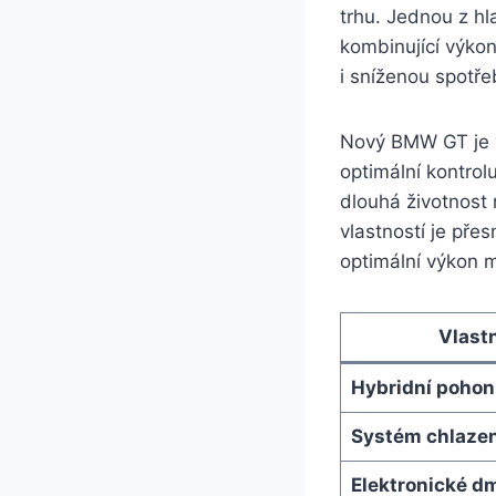
trhu. Jednou z hl
kombinující výkon
i sníženou spotře
Nový BMW GT je v
optimální kontrol
dlouhá životnost 
vlastností je pře
optimální výkon m
Vlast
Hybridní pohon
Systém chlazen
Elektronické d