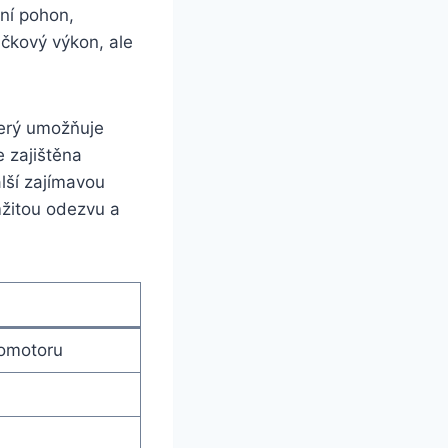
dní pohon,
ičkový výkon, ale
erý umožňuje
e zajištěna
lší zajímavou
mžitou odezvu a
romotoru