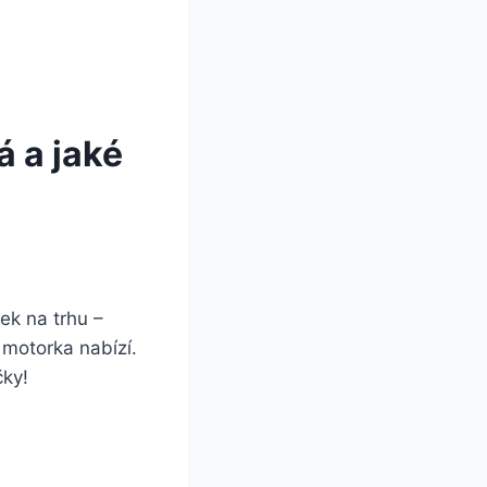
 a jaké
ek na trhu –
 motorka nabízí.
čky!