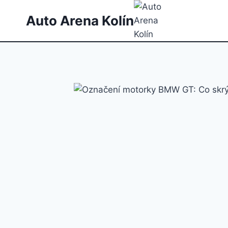
Přeskočit
Auto Arena Kolín
na
obsah