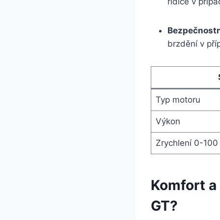
řidiče v příp
Bezpečnostní
brzdění v pří
Typ motoru
Výkon
Zrychlení 0-100
Komfort a
GT?