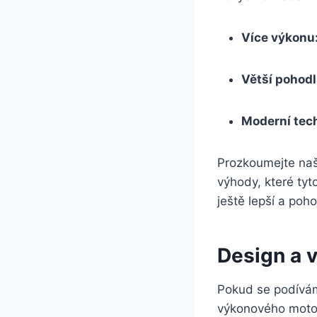
Více výkonu
Větší pohodl
Moderní tec
Prozkoumejte naš
výhody, které tyt
ještě lepší a poho
Design a
Pokud se podívám
výkonového motoru