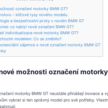
možnosti označení motorky BMW GT?
motoru – klíčové rysy nového modelu
nologie a bezpečnostní prvky v novém BMW GT
omie: co nabízí nové označení BMW GT?
sti individualizace nové motorky BMW GT?
dchozím modelem: Co se změnilo?
potenciální zájemce o nové označení motorky BMW GT
nky
 nové možnosti označení motor
načení motorky BMW GT neustále přinášejí inovace a vy
ům vybrat si ten správný model pro své potřeby. Vlastn
ahrnují: