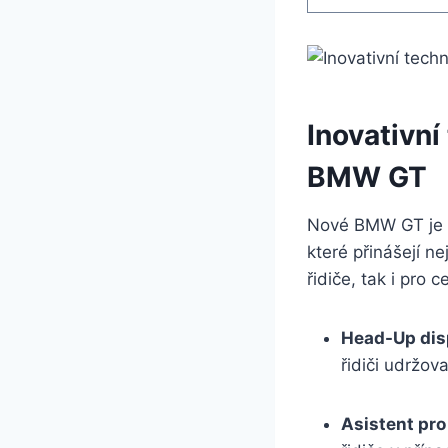
Inovativn
BMW GT
Nové BMW GT je v
které přinášejí ne
řidiče, tak i pro 
Head-Up disp
řidiči udržova
Asistent pro