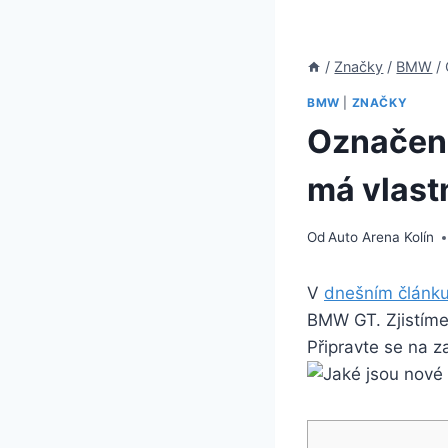
/
Značky
/
BMW
/
BMW
|
ZNAČKY
Označení
má vlast
Od
Auto Arena Kolín
V
dnešním článku
BMW GT. Zjistíme,
Připravte se na z