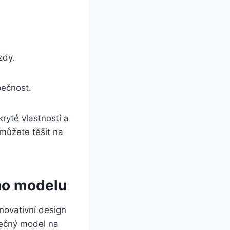
zdy.
pečnost.
yté vlastnosti a
 můžete těšit na
ho modelu
ovativní design
inečný model na