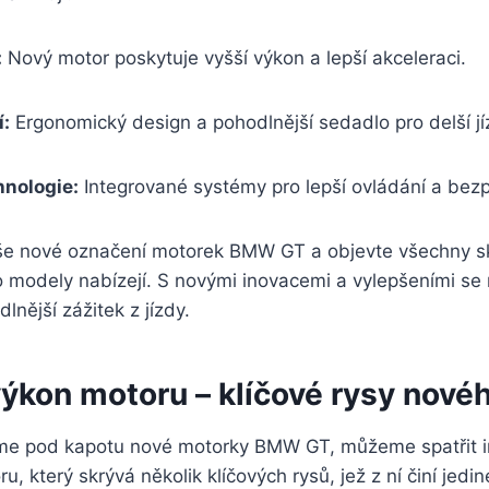
:
Nový motor poskytuje vyšší výkon a lepší akceleraci.
í:
Ergonomický design a pohodlnější sedadlo pro delší jí
hnologie:
Integrované systémy pro lepší ovládání a bez
e nové označení motorek BMW GT a objevte všechny skr
o modely nabízejí. S novými inovacemi a vylepšeními se
dlnější zážitek z jízdy.
výkon motoru
– klíčové rysy nové
e pod kapotu nové motorky BMW GT, můžeme spatřit in
, který skrývá několik klíčových rysů, jež z ní činí jed