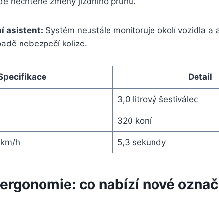
adě nechtěné změny jízdního pruhu.
 asistent:
Systém neustále monitoruje okolí vozidla a 
padě nebezpečí kolize.
Specifikace
Detail
3,0 litrový šestiválec
320 koní
 km/h
5,3 sekundy
 ergonomie: co nabízí nové ozn