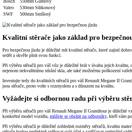
Bosch
550mm
Gumový
Valeo
530mm
Silikonový
SWF
500mm
Smíšený
Kvalitní stěrače jako základ pro bezpečno
Pro bezpečnou jízdu je důležité mít kvalitní stěrače, které zajistí do
sedět a skvěle plnit svou funkci.
Při výběru stěračů pro váš vůz je důležité brát v úvahu jejich kvalitu
nejenom nekvalitnímu stírání skla, ale také možnému poškození vaše
Investujte tedy do kvalitních stěračů pro váš Renault Megane II Gran
jsou stěrače, proto volte s rozmyslem a s důrazem na kvalitu.
Vyžádejte si odbornou radu při výběru stě
Při výběru stěračů pro váš Renault Megane II Grandtour je důležité vzít 
konkrétní model vozidla,
můžete se obrátit na odborníky
, kteří vám p
Při výběru stěračů je důležité zohlednit rozměry stěračů, kvalitu mat
stěrače budou perfektně splňovat svůj účel a zajišťovat optimální vid