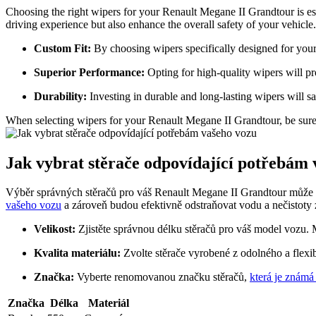
Choosing the right wipers for your Renault Megane II Grandtour is esse
driving experience but also enhance the overall safety of your vehicl
Custom Fit:
By choosing wipers specifically designed for your 
Superior Performance:
Opting for high-quality wipers will pro
Durability:
Investing in durable and long-lasting wipers will s
When selecting wipers for your Renault Megane II Grandtour, be sure to
Jak vybrat stěrače odpovídající potřebám 
Výběr správných stěračů pro váš Renault Megane II Grandtour může bý
vašeho vozu
a zároveň budou efektivně odstraňovat vodu a nečistoty z
Velikost:
Zjistěte správnou délku stěračů pro váš model vozu.
Kvalita materiálu:
Zvolte stěrače vyrobené z odolného a flexib
Značka:
Vyberte renomovanou značku stěračů,
která je známá
Značka
Délka
Materiál