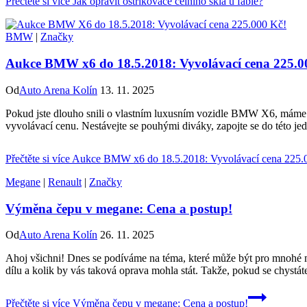
Přečtěte si více
Jak opravit ostřikovače čelního skla u fabie?
BMW
|
Značky
Aukce BMW x6 do 18.5.2018: Vyvolávací cena 225.0
Od
Auto Arena Kolín
13. 11. 2025
Pokud jste dlouho snili o vlastním luxusním vozidle BMW X6, máme p
vyvolávací cenu. Nestávejte se pouhými diváky, zapojte se do této j
Přečtěte si více
Aukce BMW x6 do 18.5.2018: Vyvolávací cena 225.0
Megane
|
Renault
|
Značky
Výměna čepu v megane: Cena a postup!
Od
Auto Arena Kolín
26. 11. 2025
Ahoj všichni! Dnes se podíváme na téma, které může být pro mnohé m
dílu a kolik by vás taková oprava mohla stát. Takže, pokud se chystát
Přečtěte si více
Výměna čepu v megane: Cena a postup!