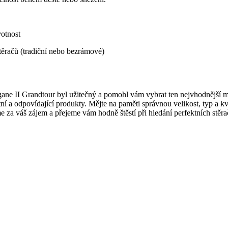
votnost
těračů (tradiční nebo bezrámové)
e II Grandtour byl užitečný a pomohl vám vybrat ten nejvhodnější mode
litní a odpovídající produkty. Mějte na paměti správnou velikost, typ a k
me za váš zájem a přejeme vám hodně štěstí při hledání perfektních stě