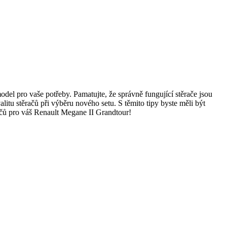
l pro vaše potřeby. Pamatujte, že správně fungující stěrače jsou
valitu stěračů při výběru nového setu. S těmito tipy byste měli být
račů pro váš Renault Megane II Grandtour!