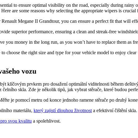
ntial to ensure optimal visibility on the road, especially during rainy
e. Here are some reasons why selecting the appropriate wipers is crucia
Renault Megane II Grandtour, you can ensure a perfect fit that will eff
vide superior performance, ensuring a clean and streak-free windshield f
ave you money in the long run, as you won’t have to replace them as fr
 choose the right size and type for your vehicle model to enjoy clear v
vašeho vozu
t klíčovým prvkem pro dosažení optimální viditelnosti během deštivýc
 čelního skla. Zde je několik tipů, jak vybrat stěrače, které budou pe
 Měřte je pomocí metru od konce jednoho ramene stěrače po druhý kone
ilního materiálu,
který zajistí dlouhou životnost
a efektivní čištění skla.
 pro svou kvalitu
a spolehlivost.