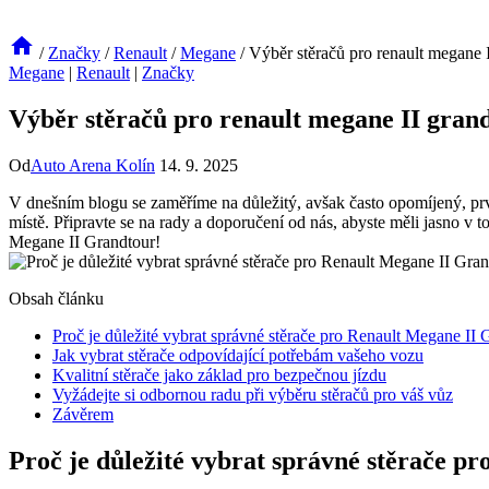
/
Značky
/
Renault
/
Megane
/
Výběr stěračů pro renault megane 
Megane
|
Renault
|
Značky
Výběr stěračů pro renault megane II gran
Od
Auto Arena Kolín
14. 9. 2025
V dnešním blogu se zaměříme na důležitý, avšak často opomíjený, prv
místě. Připravte se na rady a doporučení od nás, abyste měli jasno v t
Megane II Grandtour!
Obsah článku
Proč je důležité vybrat správné stěrače pro Renault Megane II 
Jak vybrat stěrače odpovídající potřebám vašeho vozu
Kvalitní stěrače jako základ pro bezpečnou jízdu
Vyžádejte si odbornou radu při výběru stěračů pro váš vůz
Závěrem
Proč je důležité vybrat správné stěrače p