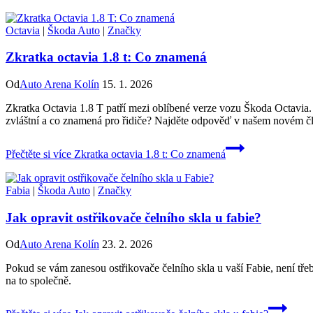
Octavia
|
Škoda Auto
|
Značky
Zkratka octavia 1.8 t: Co znamená
Od
Auto Arena Kolín
15. 1. 2026
Zkratka Octavia 1.8 T patří mezi oblíbené verze vozu Škoda Octavia.
zvláštní a co znamená pro řidiče? Najděte odpověď v našem novém č
Přečtěte si více
Zkratka octavia 1.8 t: Co znamená
Fabia
|
Škoda Auto
|
Značky
Jak opravit ostřikovače čelního skla u fabie?
Od
Auto Arena Kolín
23. 2. 2026
Pokud se vám zanesou ostřikovače čelního skla u vaší Fabie, není tře
na to společně.