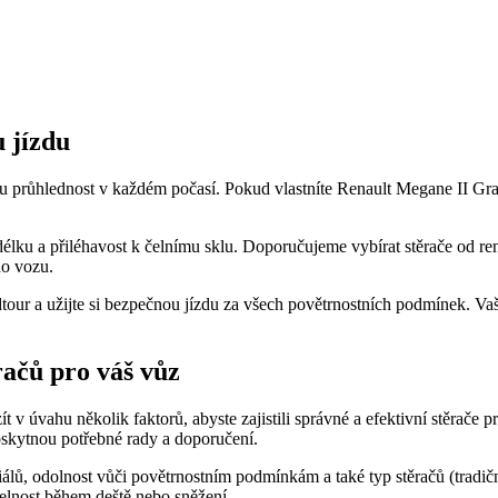
u jízdu
brou průhlednost v každém počasí. Pokud vlastníte Renault Megane II Gra
, délku a přiléhavost k čelnímu sklu. Doporučujeme vybírat stěrače od r
ho vozu.
dtour a užijte si bezpečnou jízdu za všech povětrnostních podmínek. Vaš
račů pro váš vůz
v úvahu několik faktorů, abyste zajistili správné a efektivní stěrače pro
oskytnou potřebné rady a doporučení.
eriálů, odolnost vůči povětrnostním podmínkám a také typ stěračů (tradi
itelnost během deště nebo sněžení.