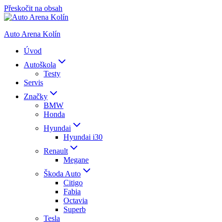
Přeskočit na obsah
Auto Arena Kolín
Úvod
Autoškola
Testy
Servis
Značky
BMW
Honda
Hyundai
Hyundai i30
Renault
Megane
Škoda Auto
Citigo
Fabia
Octavia
Superb
Tesla