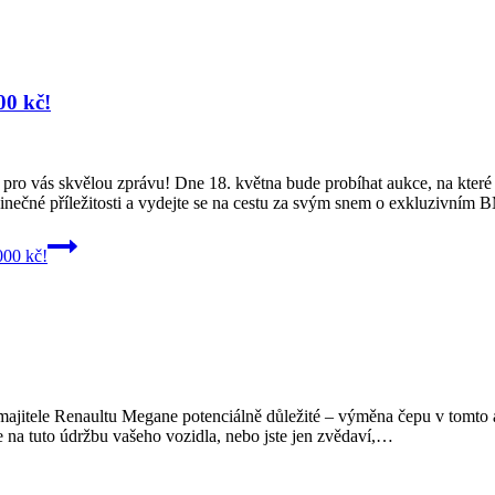
00 kč!
ro vás skvělou zprávu! Dne 18. května bude probíhat aukce, na které
edinečné příležitosti a vydejte se na cestu za svým snem o exkluzivn
00 kč!
ajitele Renaultu Megane potenciálně důležité – výměna čepu v tomto a
e na tuto údržbu vašeho vozidla, nebo jste jen zvědaví,…