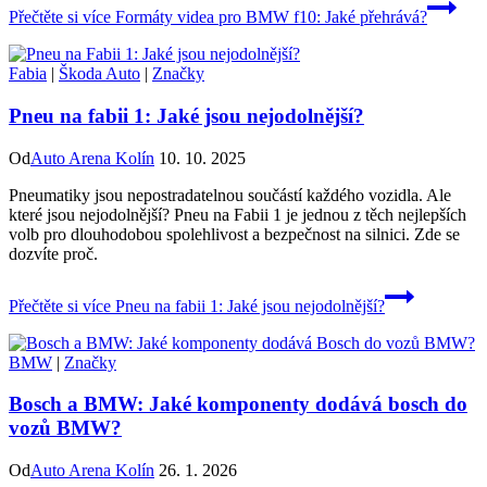
Přečtěte si více
Formáty videa pro BMW f10: Jaké přehrává?
Fabia
|
Škoda Auto
|
Značky
Pneu na fabii 1: Jaké jsou nejodolnější?
Od
Auto Arena Kolín
10. 10. 2025
Pneumatiky jsou nepostradatelnou součástí každého vozidla. Ale
které jsou nejodolnější? Pneu na Fabii 1 je jednou z těch nejlepších
volb pro dlouhodobou spolehlivost a bezpečnost na silnici. Zde se
dozvíte proč.
Přečtěte si více
Pneu na fabii 1: Jaké jsou nejodolnější?
BMW
|
Značky
Bosch a BMW: Jaké komponenty dodává bosch do
vozů BMW?
Od
Auto Arena Kolín
26. 1. 2026