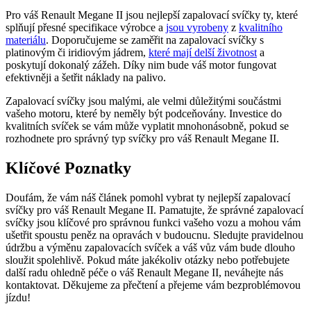
Pro váš Renault Megane II jsou nejlepší zapalovací svíčky ty, které
splňují přesné specifikace výrobce a
jsou vyrobeny
z
kvalitního
materiálu
. Doporučujeme se zaměřit na zapalovací svíčky s
platinovým či iridiovým jádrem,
které mají delší životnost
a
poskytují dokonalý zážeh. Díky nim bude váš motor fungovat
efektivněji a šetřit náklady na palivo.
Zapalovací svíčky jsou malými, ale velmi důležitými součástmi
vašeho motoru, které by neměly být podceňovány. Investice do
kvalitních svíček se vám může vyplatit mnohonásobně, pokud se
rozhodnete pro správný typ svíčky pro váš Renault Megane II.
Klíčové Poznatky
Doufám, že vám náš článek pomohl vybrat ty nejlepší zapalovací
svíčky pro váš Renault Megane II. Pamatujte, že správné zapalovací
svíčky jsou klíčové pro správnou funkci vašeho vozu a mohou vám
ušetřit spoustu peněz na opravách v budoucnu. Sledujte pravidelnou
údržbu a výměnu zapalovacích svíček a váš vůz vám bude dlouho
sloužit spolehlivě. Pokud máte jakékoliv otázky nebo potřebujete
další radu ohledně péče o váš Renault Megane II, neváhejte nás
kontaktovat. Děkujeme za přečtení a přejeme vám bezproblémovou
jízdu!