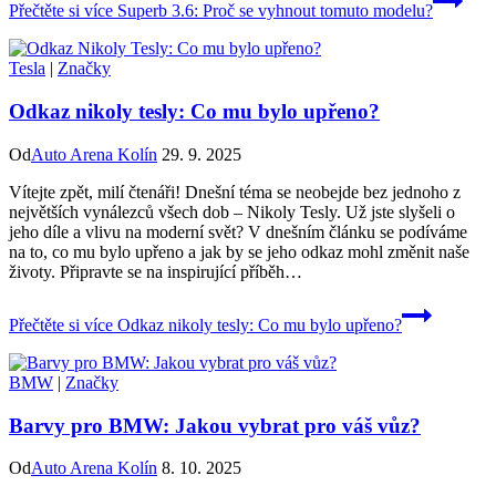
Přečtěte si více
Superb 3.6: Proč se vyhnout tomuto modelu?
Tesla
|
Značky
Odkaz nikoly tesly: Co mu bylo upřeno?
Od
Auto Arena Kolín
29. 9. 2025
Vítejte zpět, milí čtenáři! Dnešní téma se neobejde bez jednoho z
největších vynálezců všech dob – Nikoly Tesly. Už jste slyšeli o
jeho díle a vlivu na moderní svět? V dnešním článku se podíváme
na to, co mu bylo upřeno a jak by se jeho odkaz mohl změnit naše
životy. Připravte se na inspirující příběh…
Přečtěte si více
Odkaz nikoly tesly: Co mu bylo upřeno?
BMW
|
Značky
Barvy pro BMW: Jakou vybrat pro váš vůz?
Od
Auto Arena Kolín
8. 10. 2025