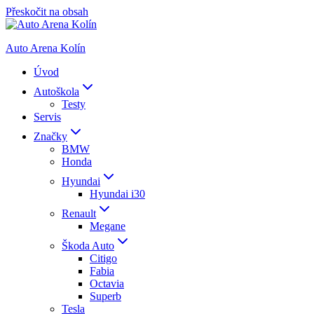
Přeskočit na obsah
Auto Arena Kolín
Úvod
Autoškola
Testy
Servis
Značky
BMW
Honda
Hyundai
Hyundai i30
Renault
Megane
Škoda Auto
Citigo
Fabia
Octavia
Superb
Tesla