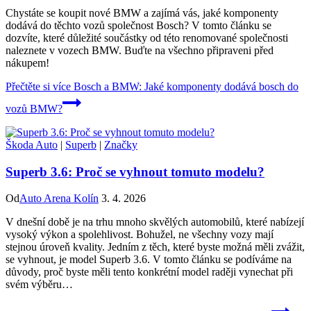
Chystáte se koupit nové BMW a zajímá vás, jaké komponenty
dodává do těchto vozů společnost Bosch? V tomto článku se
dozvíte, které důležité součástky od této renomované společnosti
naleznete v vozech BMW. Buďte na všechno připraveni před
nákupem!
Přečtěte si více
Bosch a BMW: Jaké komponenty dodává bosch do
vozů BMW?
Škoda Auto
|
Superb
|
Značky
Superb 3.6: Proč se vyhnout tomuto modelu?
Od
Auto Arena Kolín
3. 4. 2026
V dnešní době je na trhu mnoho skvělých automobilů, které nabízejí
vysoký výkon a spolehlivost. Bohužel, ne všechny vozy mají
stejnou úroveň kvality. Jedním z těch, které byste možná měli zvážit,
se vyhnout, je model Superb 3.6. V tomto článku se podíváme na
důvody, proč byste měli tento konkrétní model raději vynechat při
svém výběru…