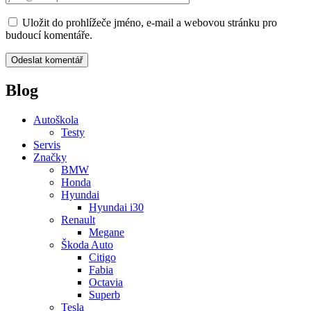
Uložit do prohlížeče jméno, e-mail a webovou stránku pro
budoucí komentáře.
Blog
Autoškola
Testy
Servis
Značky
BMW
Honda
Hyundai
Hyundai i30
Renault
Megane
Škoda Auto
Citigo
Fabia
Octavia
Superb
Tesla