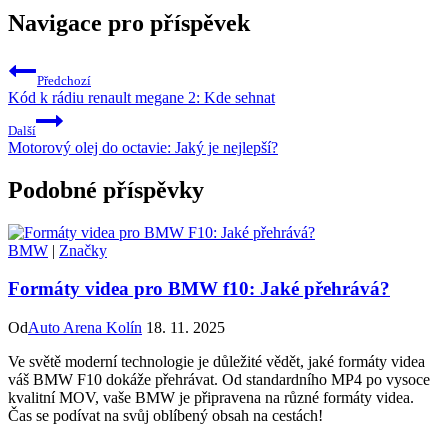
Navigace pro příspěvek
Předchozí
Kód k rádiu renault megane 2: Kde sehnat
Další
Motorový olej do octavie: Jaký je nejlepší?
Podobné příspěvky
BMW
|
Značky
Formáty videa pro BMW f10: Jaké přehrává?
Od
Auto Arena Kolín
18. 11. 2025
Ve světě moderní technologie je důležité vědět, jaké formáty videa
váš BMW F10 dokáže přehrávat. Od standardního MP4 po vysoce
kvalitní MOV, vaše BMW je připravena na různé formáty videa.
Čas se podívat na svůj oblíbený obsah na cestách!