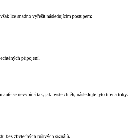
však lze snadno vyřešit následujícím postupem:
echtěných připojení.
ě se nevypíná tak, jak byste chtěli, následujte tyto tipy a triky:
zdu bez zbytečných rušivých signálů.