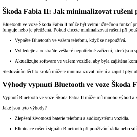
Škoda Fabia II: Jak minimalizovat rušení 
Bluetooth ve voze Škoda Fabia II může být velmi užitečnou funkcí pr
funguje nebo je přetížená. Pokud chcete minimalizovat rušení při po
Vypněte Bluetooth ve vašem telefonu, když se nepoužívá.
Vyhledejte a odstraňte veškeré nepotřebné zařízení, která jsou
Aktualizujte software ve vašem vozidle, aby byla zajištěna komp
Sledováním těchto kroků můžete minimalizovat rušení a zajistit plynu
Výhody vypnutí Bluetooth ve voze Škoda F
Vypnutí Bluetooth ve voze Škoda Fabia II může mít mnoho výhod a zle
Jaké jsou tyto výhody?
Zlepšení životnosti baterie telefonu a audiosystému vozidla.
Eliminace rušení signálu Bluetooth při používání rádia nebo sdí