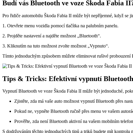
Budí vás Bluetooth ve voze Škoda Fabia II
Pro řidiče automobilu Škoda Fabia II může být nepříjemné, když se j
1. Otevřete menu vozidla pomocí tlačítka na palubním panelu.
2. Projděte nastavení a najděte možnost „Bluetooth“.
3. Kliknutím na tuto možnost zvolte možnost „Vypnuto“.
Tímto jednoduchým způsobem můžete eliminovat rušivé probouzení Blue
Tips & Tricks: Efektivní vypnutí Bluetooth
Vypnutí Bluetooth ve voze Škoda Fabia II může být jednoduché, pokud v
Zjistěte, zda má vaše auto možnost vypnutí Bluetooth přes nast
Pokud ne, vypněte Bluetooth ručně přes menu ve vašem autorád
Prověřte, zda není Bluetooth aktivní na vašem mobilním telefo
S dodržováním těchto jednoduchých tipů a triků budete mít kontrolu n