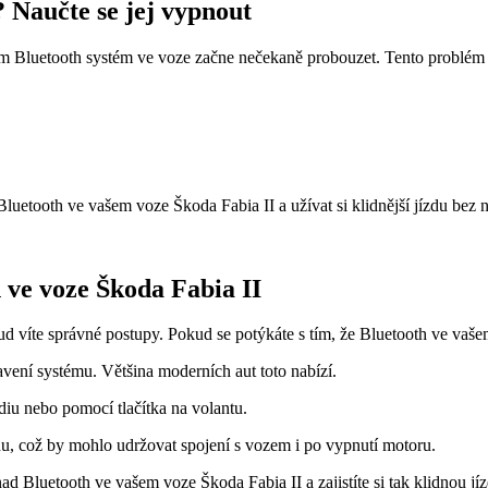
? Naučte se jej vypnout
im Bluetooth systém ve voze začne nečekaně probouzet. Tento problém 
tooth ve vašem voze Škoda Fabia II a užívat si klidnější jízdu bez n
 ve voze Škoda Fabia II
íte správné postupy. Pokud se potýkáte s tím, že Bluetooth ve vašem aut
avení systému. Většina moderních aut toto nabízí.
iu nebo pomocí tlačítka na volantu.
nu, což by mohlo udržovat spojení s vozem i po vypnutí motoru.
ad Bluetooth ve vašem voze Škoda Fabia II a zajistíte si tak klidnou jí