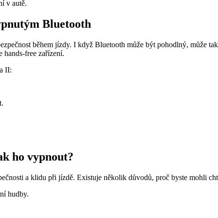
ní v autě.
ypnutým Bluetooth
bezpečnost během jízdy. I když Bluetooth může být pohodlný, může také
 hands-free zařízení.
 II:
t.
jak ho vypnout?
ečnosti a klidu při jízdě. Existuje několik důvodů, proč byste mohli ch
ní hudby.