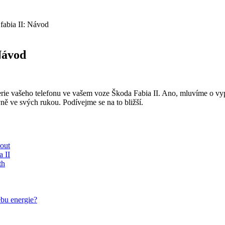
fabia II: Návod
Návod
erie vašeho telefonu ve vašem voze Škoda Fabia II. Ano, mluvíme o vyp
vně ve svých rukou. Podívejme se na to bližší.
nout
a II
th
ebu energie?