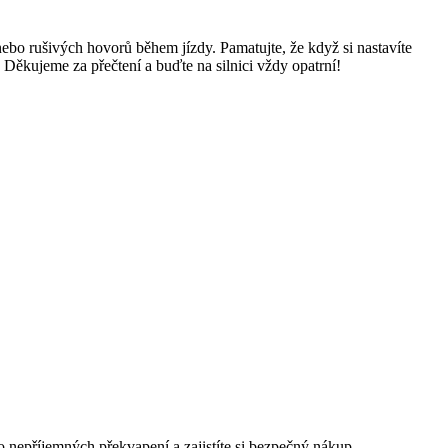
ebo rušivých hovorů během jízdy. Pamatujte, že když si nastavíte
. Děkujeme za přečtení a buďte na silnici vždy opatrní!
ko nepříjemných překvapení a zajistíte si bezpečný nákup.