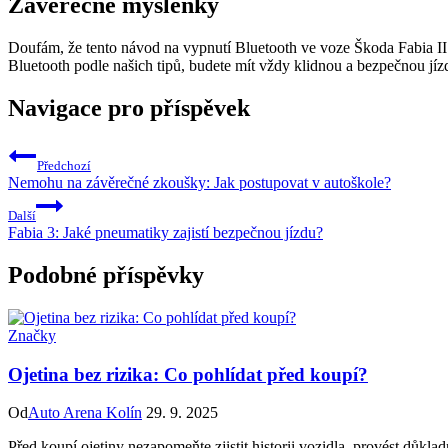
Závěrečné myšlenky
Doufám, že tento návod na vypnutí Bluetooth ve voze Škoda Fabia II b
Bluetooth podle našich tipů, budete mít vždy klidnou a bezpečnou jíz
Navigace pro příspěvek
Předchozí
Nemohu na závěrečné zkoušky: Jak postupovat v autoškole?
Další
Fabia 3: Jaké pneumatiky zajistí bezpečnou jízdu?
Podobné příspěvky
Značky
Ojetina bez rizika: Co pohlídat před koupí?
Od
Auto Arena Kolín
29. 9. 2025
Před koupí ojetiny nezapomeňte zjistit historii vozidla, provést důkla