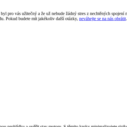
yl pro vás užitečný a že už nebude žádný stres z nechtěných spojení n
du. Pokud budete mít jakékoliv další otázky,
neváhejte se na nás obrátit
dnou prohlídku a ověřit stav motoru. S těmito kroky minimalizujete rizi