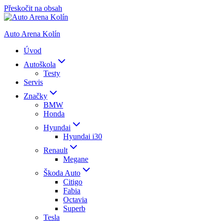
Přeskočit na obsah
Auto Arena Kolín
Úvod
Autoškola
Testy
Servis
Značky
BMW
Honda
Hyundai
Hyundai i30
Renault
Megane
Škoda Auto
Citigo
Fabia
Octavia
Superb
Tesla