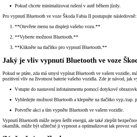
Pokud chcete minimalizovat rušení v autě během jízdy.
Pro vypnutí Bluetooth ve voze Škoda Fabia II postupujte následovně:
**Otevřete menu na displeji vašeho vozu.**
**Vyberte možnost Bluetooth.**
**Klikněte na tlačítko pro vypnutí Bluetooth.**
Jaký je vliv vypnutí Bluetooth ve voze Ško
Pokud se ptáte, zda má smysl vypínat Bluetooth ve vašem vozidle, 
pozitivní vliv na životnost baterie vašeho vozidla. Zde je návod, jak
Vstupte do nastavení infotainmentu pomocí dotykové obrazovk
Vyhledejte možnost Bluetooth a klepněte na tlačítko vyp./zap. 
Potvrďte akci a tím vypněte Bluetooth ve vašem vozidle.
Vypnutí Bluetooth může nejen šetřit energii, ale také zlepšit bezpečn
okamžik, může být užitečné ji vypnout a optimalizovat tak provoz va