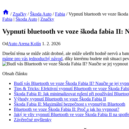
/
Značky
/
Škoda Auto
/
Fabia
/
Vypnutí bluetooth ve voze škoda 
Fabia
|
Škoda Auto
|
Značky
Vypnutí bluetooth ve voze škoda fabia II: 
Od
Auto Arena Kolín
1. 2. 2026
Dnešní téma se může zdát drobné, ale může ušetřit hodně nervů a bat
máme pro vás jednoduchý návod
, díky kterému budete mít situaci pe
Obsah článku
Budí vás Bluetooth ve voze Škoda Fabia II? Naučte se jej vyp
Tips & Tricks: Efektivní vypnutí Bluetooth ve voze Škoda Fabi
Škoda Fabia II: Jak minimalizovat rušení při používání Bluetoo
Výhody vypnutí Bluetooth ve voze Škoda Fabia II
Škoda Fabia II: Maximální bezpečnost s vypnutým Bluetooth
Bluetooth ve voze Škoda Fabia II: Proč a jak ho vypnout?
Jaký je vliv vypnutí Bluetooth ve voze Škoda Fabia II na spotř
Závěrečné myšlenky