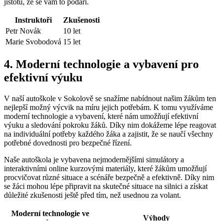
jistotu, že se vám to podaří.
Instruktoři
Zkušenosti
Petr Novák
10 let
Marie Svobodová
15 let
4. Moderní technologie a vybavení pro
efektivní výuku
V naší autoškole v Sokolově se snažíme nabídnout našim žákům ten
nejlepší možný výcvik na míru jejich potřebám. K tomu využíváme
moderní technologie a vybavení, které nám umožňují efektivní
výuku a sledování pokroku žáků. Díky nim dokážeme lépe reagovat
na individuální potřeby každého žáka a zajistit, že se naučí všechny
potřebné dovednosti pro bezpečné řízení.
Naše autoškola je vybavena nejmodernějšími simulátory a
interaktivními online kurzovými materiály, které žákům umožňují
procvičovat různé situace a scénáře bezpečně a efektivně. Díky nim
se žáci mohou lépe připravit na skutečné situace na silnici a získat
důležité zkušenosti ještě před tím, než usednou za volant.
Moderní technologie ve
Výhody