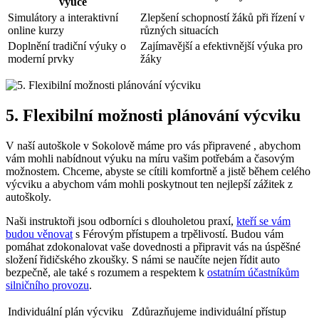
výuce
Simulátory a interaktivní
Zlepšení schopností žáků při řízení v
online kurzy
různých situacích
Doplnění tradiční výuky o
Zajímavější a efektivnější výuka pro
moderní prvky
žáky
5. Flexibilní možnosti plánování výcviku
V naší autoškole v Sokolově máme pro vás připravené , abychom
vám mohli nabídnout výuku na míru vašim potřebám a časovým
možnostem. Chceme, abyste se cítili komfortně a jistě během celého
výcviku a abychom vám mohli poskytnout ten nejlepší zážitek z
autoškoly.
Naši instruktoři jsou odborníci s dlouholetou praxí,
kteří se vám
budou věnovat
s Férovým přístupem a trpělivostí. Budou vám
pomáhat zdokonalovat vaše dovednosti a připravit vás na úspěšné
složení řidičského zkoušky. S námi se naučíte nejen řídit auto
bezpečně, ale také s rozumem a respektem k
ostatním účastníkům
silničního provozu
.
Individuální plán výcviku
Zdůrazňujeme individuální přístup