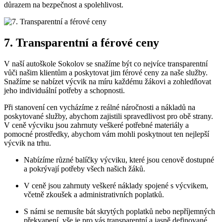
důrazem na bezpečnost a spolehlivost.
7. Transparentní a férové ceny
V naší autoškole Sokolov se snažíme být co nejvíce transparentní
vůči našim klientům a poskytovat jim férové ceny za naše služby.
Snažíme se nabízet výcvik na míru každému žákovi a zohledňovat
jeho individuální potřeby a schopnosti.
Při stanovení cen vycházíme z reálné náročnosti a nákladů na
poskytované služby, abychom zajistili spravedlivost pro obě strany.
V ceně výcviku jsou zahrnuty veškeré potřebné materiály a
pomocné prostředky, abychom vám mohli poskytnout ten nejlepší
výcvik na trhu.
Nabízíme různé balíčky výcviku, které jsou cenově dostupné
a pokrývají potřeby všech našich žáků.
V ceně jsou zahrnuty veškeré náklady spojené s výcvikem,
včetně zkoušek a administrativních poplatků.
S námi se nemusíte bát skrytých poplatků nebo nepříjemných
překvapení, vše je pro vás transparentní a jasně definované.