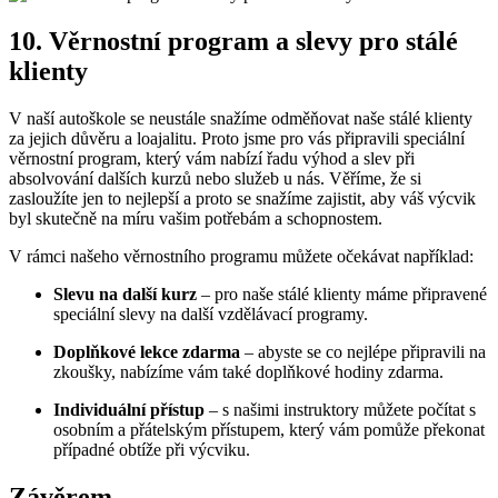
10. Věrnostní program a slevy pro stálé
klienty
V naší autoškole se neustále snažíme odměňovat naše stálé klienty
za jejich důvěru a loajalitu. Proto jsme pro vás připravili speciální
věrnostní program, který vám nabízí řadu výhod a slev při
absolvování dalších kurzů nebo služeb u nás. Věříme, že si
zasloužíte jen to nejlepší a proto se snažíme zajistit, aby váš výcvik
byl skutečně na míru vašim potřebám a schopnostem.
V rámci našeho věrnostního programu můžete očekávat například:
Slevu na další kurz
– pro naše stálé klienty máme připravené
speciální slevy na další vzdělávací programy.
Doplňkové lekce zdarma
– abyste se co nejlépe připravili na
zkoušky, nabízíme vám také doplňkové hodiny zdarma.
Individuální přístup
– s našimi instruktory můžete počítat s
osobním a přátelským přístupem, který vám pomůže překonat
případné obtíže při výcviku.
Závěrem