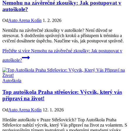
Nemohu na závěrečné zkoušky: Jak postupovat v
autoškole?
Od
Auto Arena Kolín
1. 2. 2026
Nemůžu na závěrečné zkoušky v autoškole? Není důvod se
stresovat. S dodržením správných kroků a přístupem k tréninku a
cvičení dosáhnete úspěchu. Naučíme vás, jak postupovat správně.
Přečtěte si více
Nemohu na závěrečné zkoušky: Jak postupovat v
autoškole?
Autoškola
Top autoškola Praha střešovice: Výcvik, který vás
připraví na život!
Od
Auto Arena Kolín
12. 1. 2026
Hledáte autoškolu v Praze Střešovicích? Top Autoškola Praha
Střešovice nabízí výcvik, který Vás připraví na život za volantem. S
profesionálním týmem instruktorů a moderními metodami výuky