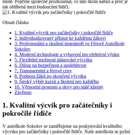
místě. Pojďme společně prozkoumat, co tato škola nabízí a proč je
tak oblíbená mezi budoucími řidiči.
Obsah článku
1. Kvalitní výcvik pro začátečníky i pokročilé řidiče
2. Individualizovaný přístup ke každému žákovi
3. Profesionální a zkušení instruktoři ve Férové Autoškole
Sokolov
4. Moderní technologie a vybavení pro efektivní výuku
5. Flexibilní možnosti plánování výcviku
6. Důraz na bezpečnost a spolehlivost
7. Transparentní a férové ceny
8. Podpora žáků po skončení výcviku
9. Široký výběr kurzů a školení pro každého
10. Věrnostní program a slevy pro stálé klienty
Závěrem
1. Kvalitní výcvik pro začátečníky i
pokročilé řidiče
V autoškole Sokolov se zaměřujeme na poskytování kvalitního
výcviku pro začátečníky i pokročilé řidiče. Naše autoškola se pyšní