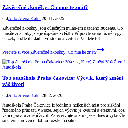
Závěrečné zkoušky: Co musíte znát?
Od
Auto Arena Kolín
29. 11. 2025
Závěrečné zkoušky jsou důležitým milníkem každého studenta. Co
musíte znát, aby jste je úspěšně zvládli? Připravte se na různé typy
otázek, buďte důkladní ve studiu a věřte si. Vejdete to!
Přečtěte si více
Závěrečné zkoušky: Co musíte znát?
Autoškola
Top autoškola Praha čakovice: Výcvik, který změní
váš život!
Od
Auto Arena Kolín
28. 2. 2026
Autoškola Praha Čakovice je jedním z nejlepších míst pro získání
řidičského průkazu v Praze. Jejich výcvik je kvalitní a efektivní, což
vám opravdu změní život! Zarezervujte si kurz ještě dnes a vykročte
směrem k novému dobrodružství na silnici.