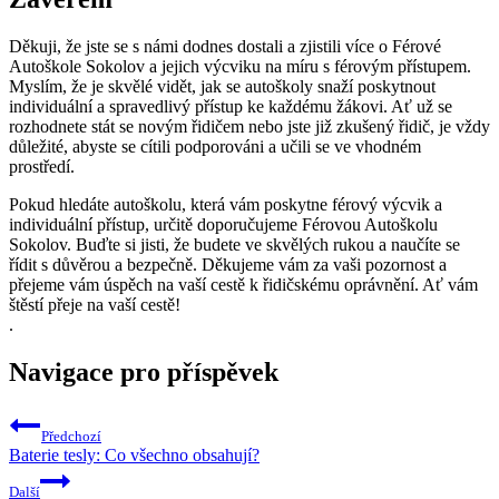
Děkuji, že jste se s námi dodnes dostali a zjistili více o Férové
Autoškole Sokolov a jejich výcviku na míru s férovým přístupem.
Myslím, že je skvělé vidět, jak se autoškoly snaží poskytnout
individuální a spravedlivý přístup ke každému žákovi. Ať už se
rozhodnete stát se novým řidičem nebo jste již zkušený řidič, je vždy
důležité, abyste se cítili podporováni a učili se ve vhodném
prostředí.
Pokud hledáte autoškolu, která vám poskytne férový výcvik a
individuální přístup, určitě doporučujeme Férovou Autoškolu
Sokolov. Buďte si jisti, že budete ve skvělých rukou a naučíte se
řídit s důvěrou a bezpečně. Děkujeme vám za vaši pozornost a
přejeme vám úspěch na vaší cestě k řidičskému oprávnění. Ať vám
štěstí přeje na vaší cestě!
.
Navigace pro příspěvek
Předchozí
Baterie tesly: Co všechno obsahují?
Další