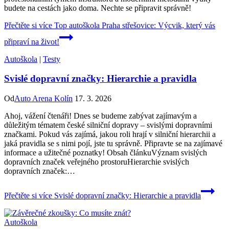
budete na cestách jako doma. Nechte se připravit správně!
Přečtěte si více
Top autoškola Praha střešovice: Výcvik, který vás
připraví na život!
Autoškola
|
Testy
Svislé dopravní značky: Hierarchie a pravidla
Od
Auto Arena Kolín
17. 3. 2026
Ahoj, vážení čtenáři! Dnes se budeme zabývat zajímavým a
důležitým tématem české silniční dopravy – svislými dopravními
značkami. Pokud vás zajímá, jakou roli hrají v silniční hierarchii a
jaká pravidla se s nimi pojí, jste tu správně. Připravte se na zajímavé
informace a užitečné poznatky! Obsah článkuVýznam svislých
dopravních značek veřejného prostoruHierarchie svislých
dopravních značek:…
Přečtěte si více
Svislé dopravní značky: Hierarchie a pravidla
Autoškola