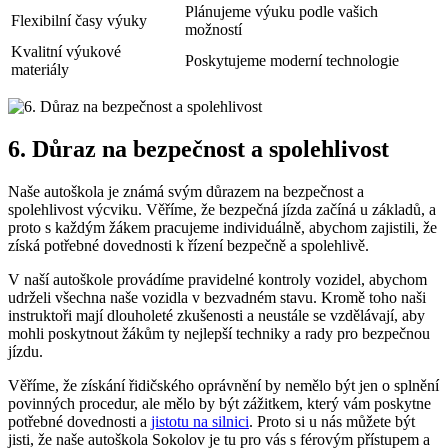
Plánujeme výuku podle vašich
Flexibilní časy výuky
možností
Kvalitní výukové
Poskytujeme moderní technologie
materiály
6. Důraz na bezpečnost a spolehlivost
Naše autoškola je známá svým důrazem na bezpečnost a
spolehlivost výcviku. Věříme, že bezpečná jízda začíná u základů, a
proto s každým žákem pracujeme individuálně, abychom zajistili, že
získá potřebné dovednosti k řízení bezpečně a spolehlivě.
V naší autoškole provádíme pravidelné kontroly vozidel, abychom
udrželi všechna naše vozidla v bezvadném stavu. Kromě toho naši
instruktoři mají dlouholeté zkušenosti a neustále se vzdělávají, aby
mohli poskytnout žákům ty nejlepší techniky a rady pro bezpečnou
jízdu.
Věříme, že získání řidičského oprávnění by nemělo být jen o splnění
povinných procedur, ale mělo by být zážitkem, který vám poskytne
potřebné dovednosti a
jistotu na silnici
. Proto si u nás můžete být
jisti, že naše autoškola Sokolov je tu pro vás s férovým přístupem a