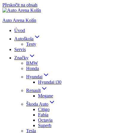
Přeskočit na obsah
Auto Arena Kolín
Úvod
Autoškola
Testy
Servis
Značky
BMW
Honda
Hyundai
Hyundai i30
Renault
Megane
Škoda Auto
Citigo
Fabia
Octavia
Superb
Tesla