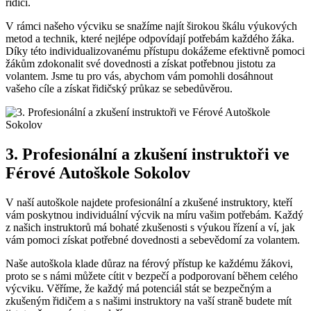
řidiči.
V rámci našeho výcviku se snažíme najít širokou škálu výukových
metod a technik, které nejlépe odpovídají potřebám každého žáka.
Díky této individualizovanému přístupu dokážeme efektivně pomoci
žákům zdokonalit své dovednosti a získat potřebnou jistotu za
volantem. Jsme tu pro vás, abychom vám pomohli dosáhnout
vašeho cíle a získat řidičský průkaz se sebedůvěrou.
3. Profesionální a zkušení instruktoři ve
Férové Autoškole Sokolov
V naší autoškole najdete profesionální a zkušené instruktory, kteří
vám poskytnou individuální výcvik na míru vašim potřebám. Každý
z našich instruktorů má bohaté zkušenosti s výukou řízení a ví, jak
vám pomoci získat potřebné dovednosti a sebevědomí za volantem.
Naše autoškola klade důraz na férový přístup ke každému žákovi,
proto se s námi můžete cítit v bezpečí a podporovaní během celého
výcviku. Věříme, že každý má potenciál stát se bezpečným a
zkušeným řidičem a s našimi instruktory na vaší straně budete mít