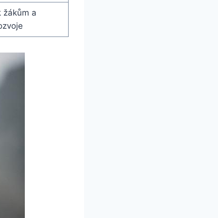
k žákům a
ozvoje