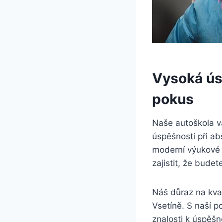
Vysoká ús
pokus
Naše autoškola v
úspěšnosti při a
moderní výukové 
zajistit, že bude
Náš důraz na kval
Vsetíně. S naší 
znalosti k úspěš