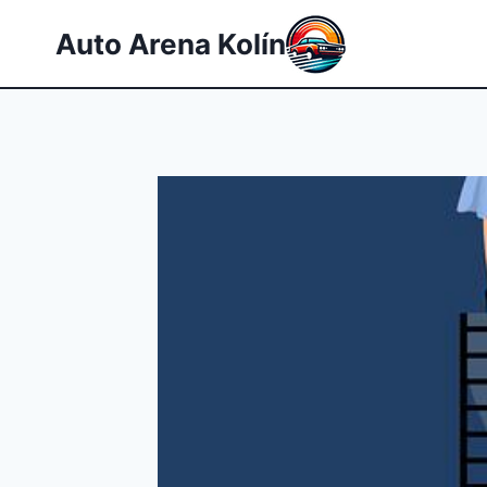
Přeskočit
Auto Arena Kolín
na
obsah