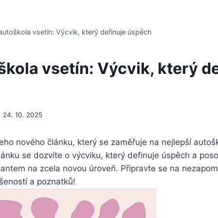
autoškola vsetín: Výcvik, který definuje úspěch
kola vsetín: Výcvik, který d
24. 10. 2025
eho nového článku, který se zaměřuje na nejlepší autoš
lánku se dozvíte o výcviku, který definuje úspěch a pos
lantem na zcela novou úroveň. Připravte se na nezapom
šeností a poznatků!