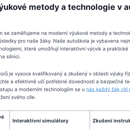
ýukové metody a technologie v a
ín se zaměřujeme na moderní výukové metody a technol
výsledky pro naše žáky. Naše autoškola je vybavena nej
nologiemi, které umožňují interaktivní výcvik a praktické
a silnici.
rů je vysoce kvalifikovaný a zkušený v oblasti výuky říze
chle a efektivně učí potřebné dovednosti a bezpečné tec
řístupu a moderním technologiím se u
nás každý žák cít
ení svého cíle.
vé
Interaktivní simulátory
Zkušení instruk