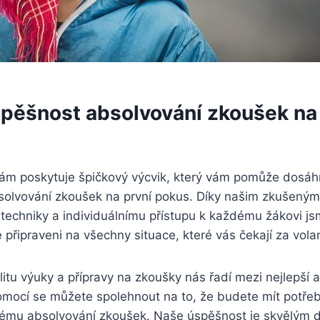
pěšnost absolvování zkoušek na 
ám poskytuje špičkový výcvik, který vám pomůže dosáh
bsolvování zkoušek na první pokus. Díky našim zkušeným
techniky a individuálnímu přístupu k každému žákovi j
te připraveni na všechny situace, které vás čekají za vol
itu výuky a přípravy na zkoušky nás řadí mezi nejlepší 
pomocí se můžete spolehnout na to, že budete mít potře
nému absolvování zkoušek. Naše úspěšnost je skvělým 