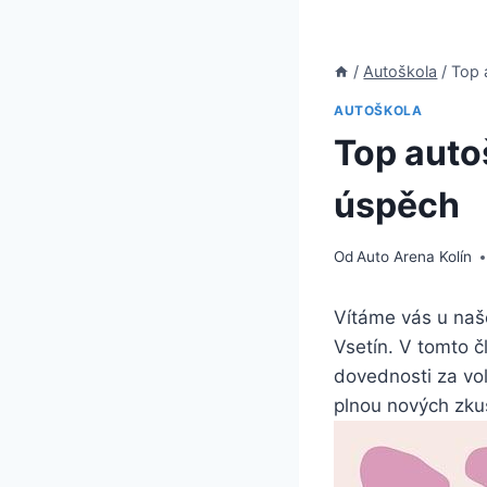
/
Autoškola
/
Top 
AUTOŠKOLA
Top autoš
úspěch
Od
Auto Arena Kolín
Vítáme vás u naš
Vsetín. V tomto č
dovednosti za vo
plnou nových zku