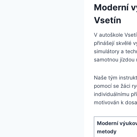
Moderní v
Vsetín
V autoškole Vset
přinášejí skvělé 
simulátory a tech
samotnou jízdou n
Naše tým instrukto
pomocí se žáci ry
individuálnímu p
motivován k dosaž
Moderní výuko
metody