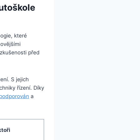
utoškole
ogie, které
novějšími
 zkušenosti před
ní. S jejich
hniky řízení. Díky
í podporován
a
toři