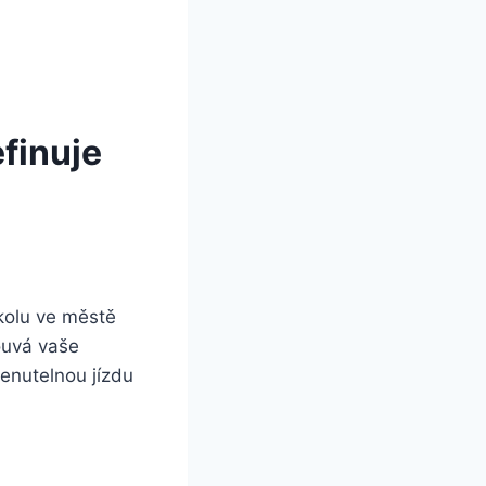
efinuje
kolu ve městě
ouvá vaše
enutelnou jízdu