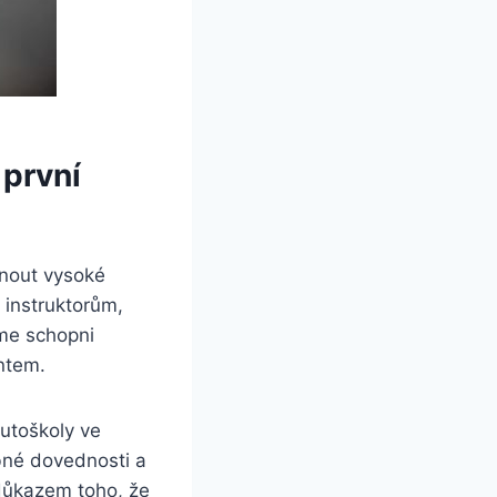
první
nout vysoké
 instruktorům,
sme schopni
antem.
autoškoly ve
bné dovednosti a
důkazem toho, že