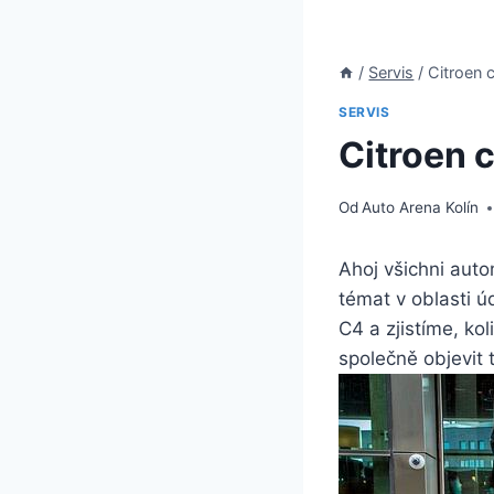
/
Servis
/
Citroen c
SERVIS
Citroen c
Od
Auto Arena Kolín
Ahoj všichni aut
témat v oblasti ú
C4 a zjistíme, ko
společně objevit