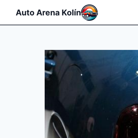
Přeskočit
Auto Arena Kolín
na
obsah