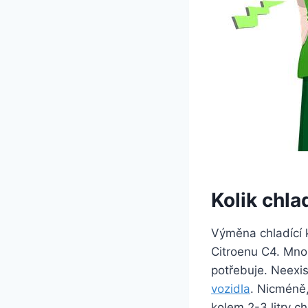
Kolik chla
Výměna chladící k
Citroenu C4. Mnoh
potřebuje. Neexi
vozidla
. Nicméně,
kolem 2-3 litry ch