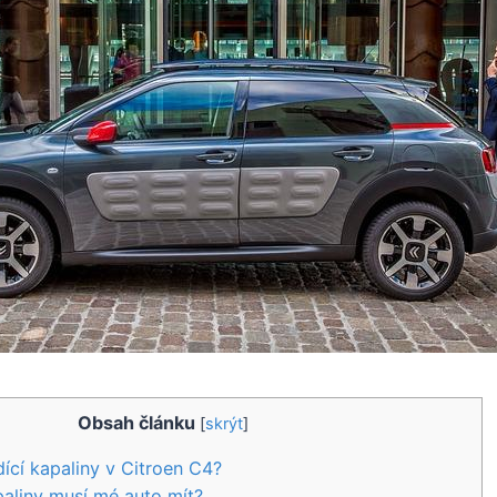
Obsah článku
[
skrýt
]
dící kapaliny v Citroen C4?
paliny musí mé auto mít?