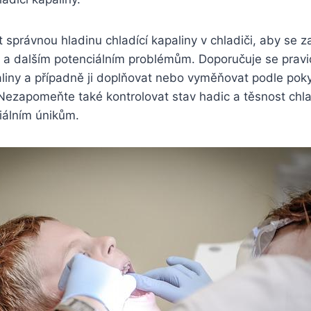
it správnou hladinu chladící kapaliny v chladiči, aby se z
u a dalším potenciálním problémům. Doporučuje se pravi
aliny a případně ji doplňovat nebo vyměňovat podle pok
 Nezapomeňte také kontrolovat stav hadic a těsnost chl
iálním únikům.