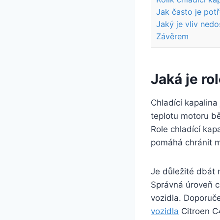
Jak často je pot
Jaký je vliv ned
Závěrem
Jaká je ro
Chladící kapalina
teplotu motoru b
Role chladící kap
pomáhá chránit mo
Je důležité dbát 
Správná úroveň ch
vozidla. Doporuče
vozidla
Citroen C