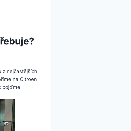
třebuje?
 z nejčastějších
ěříme na Citroen
ak pojďme