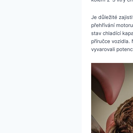
Je důležité zajist
přehřívání motor
stav chladící kap
příručce vozidla.
vyvarovali potenc