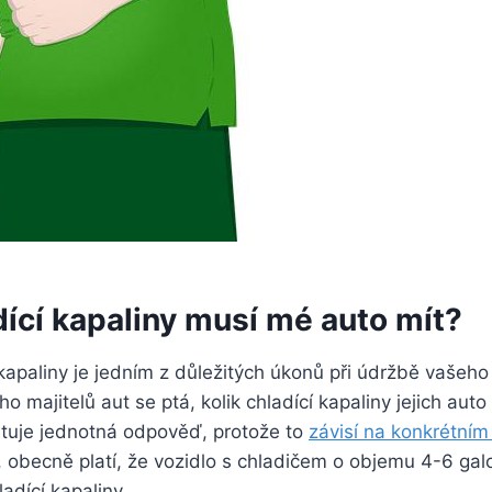
dící kapaliny musí mé auto mít?
apaliny je jedním z důležitých úkonů při údržbě vašeho
o majitelů aut se ptá, kolik chladící kapaliny jejich aut
stuje jednotná odpověď, protože to
závisí na konkrétní
 obecně platí, že vozidlo s chladičem o objemu 4-6 gal
ladící kapaliny.