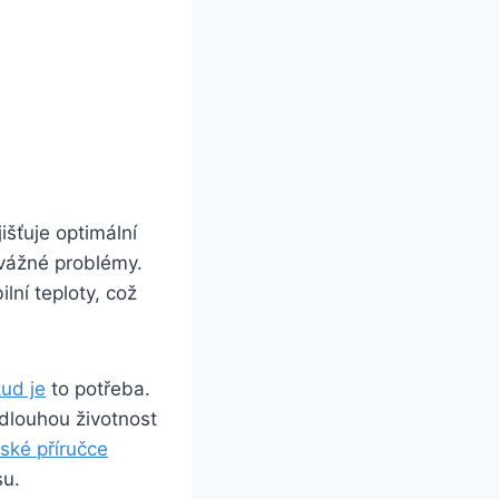
išťuje optimální
 vážné problémy.
lní teploty, což
ud je
to potřeba.
 dlouhou životnost
lské příručce
su.