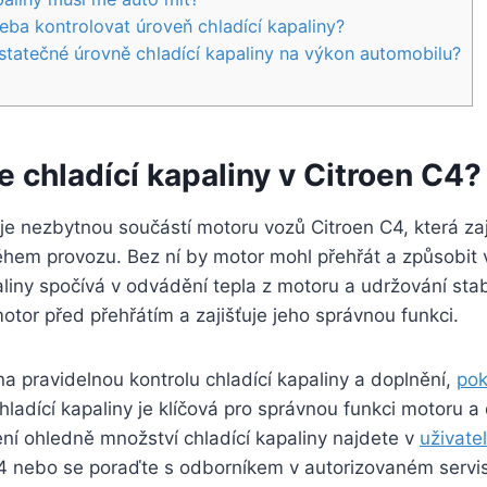
řeba kontrolovat úroveň chladící kapaliny?
ostatečné úrovně chladící kapaliny na výkon automobilu?
le chladící kapaliny v Citroen C4?
 je nezbytnou součástí motoru vozů Citroen C4, která zaj
ěhem provozu. Bez ní by motor mohl přehřát a způsobit
aliny spočívá v odvádění tepla z motoru a udržování stabi
tor před přehřátím a zajišťuje jeho správnou funkci.
na pravidelnou kontrolu chladící kapaliny a doplnění,
pok
ladící kapaliny je klíčová pro správnou funkci motoru a
ní ohledně množství chladící kapaliny najdete v
uživate
4 nebo se poraďte s odborníkem v autorizovaném servi