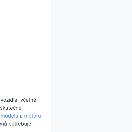
 vozidla, včetně
o skutečně
m modelu
a
motoru
onů potřebuje