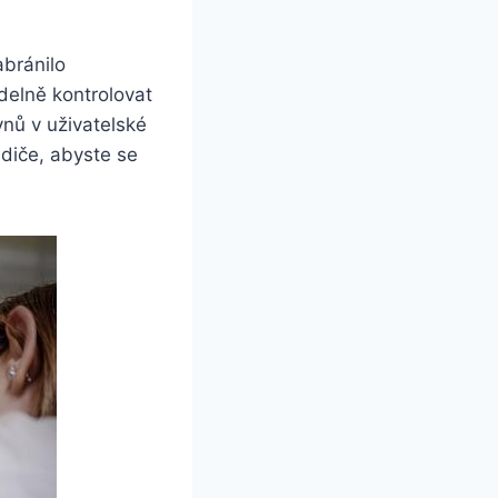
abránilo
delně kontrolovat
ynů v uživatelské
adiče, abyste se