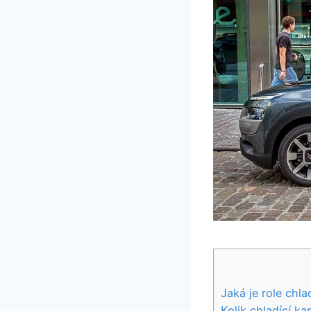
Jaká je role chla
Kolik chladící ka