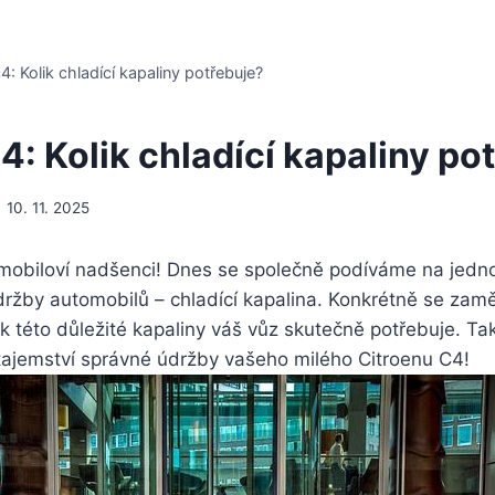
4: Kolik chladící kapaliny potřebuje?
4: Kolik chladící kapaliny po
10. 11. 2025
omobiloví nadšenci! Dnes se společně podíváme na jedno
držby automobilů – chladící kapalina. Konkrétně se zam
lik této důležité kapaliny váš vůz skutečně potřebuje. T
 tajemství správné údržby vašeho milého Citroenu C4!