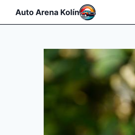
Přeskočit
Auto Arena Kolín
na
obsah