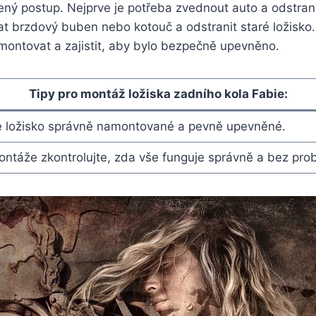
ný postup. Nejprve je potřeba zvednout auto a odstranit
t brzdový buben nebo kotouč a odstranit staré ložisko.
montovat a zajistit, aby bylo bezpečně upevněno.
Tipy pro montáž ložiska zadního kola Fabie:
 je ložisko správně namontované a pevně upevněné.
ntáže zkontrolujte, zda vše funguje správně a bez pro