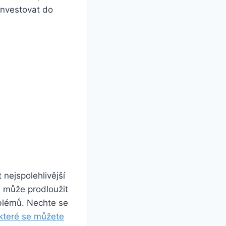
investovat do
nejspolehlivější
a může prodloužit
oblémů. Nechte se
které se můžete