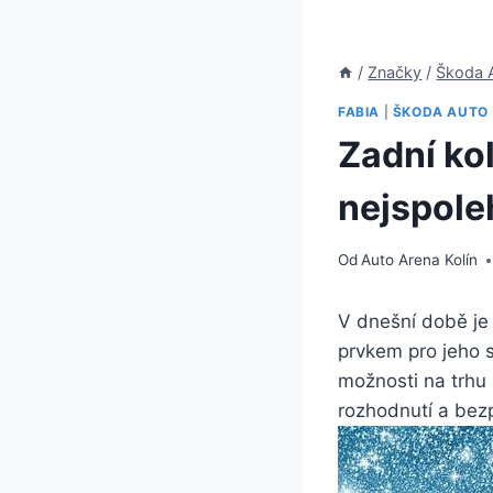
/
Značky
/
Škoda 
FABIA
|
ŠKODA AUTO
Zadní kol
nejspoleh
Od
Auto Arena Kolín
V dnešní době je
prvkem pro jeho s
možnosti na trhu 
rozhodnutí a bezp