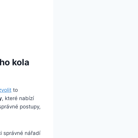
ho kola
zvolit
to
y
, které nabízí
 správné postupy,
ci správné nářadí