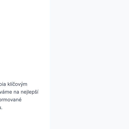
bia klíčovým
íváme na nejlepší
nformované
u.