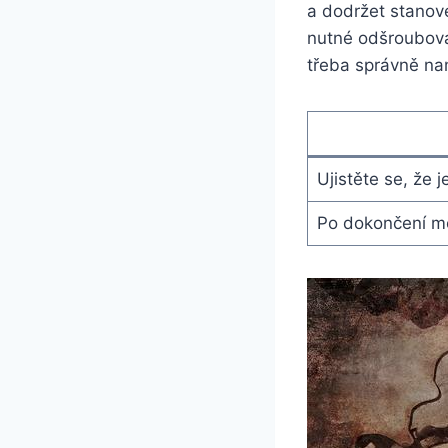
a dodržet stanove
nutné odšroubova
třeba správně na
Ujistěte se, že
Po dokončení mo