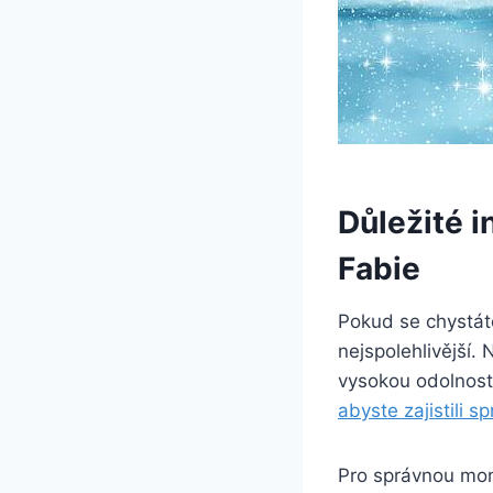
Důležité i
Fabie
Pokud se chystáte
nejspolehlivější. 
vysokou odolnost 
abyste zajistili s
Pro správnou mont