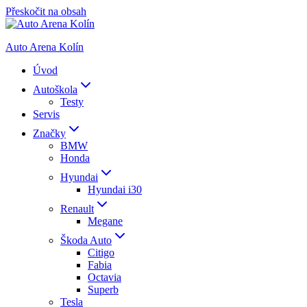
Přeskočit na obsah
Auto Arena Kolín
Úvod
Autoškola
Testy
Servis
Značky
BMW
Honda
Hyundai
Hyundai i30
Renault
Megane
Škoda Auto
Citigo
Fabia
Octavia
Superb
Tesla