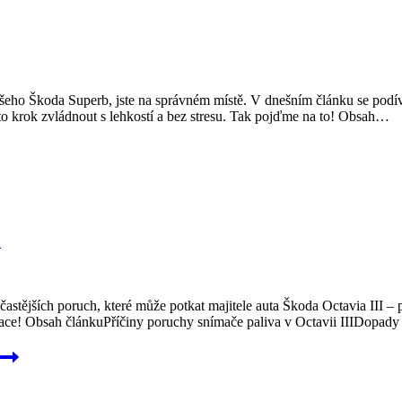
šeho Škoda Superb, jste na správném místě. V dnešním článku se pod
o krok zvládnout s lehkostí a bez stresu. Tak pojďme na to! Obsah…
?
tějších poruch, které může potkat majitele auta Škoda Octavia III – p
formace! Obsah článkuPříčiny poruchy snímače paliva v Octavii IIIDop