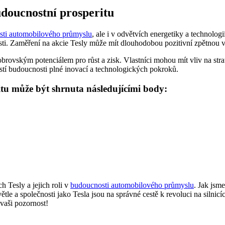
udoucnostní prosperitu
asti automobilového průmyslu
, ale i v odvětvích energetiky a technolog
sti. Zaměření na akcie Tesly může mít dlouhodobou pozitivní zpětnou v
s obrovským potenciálem pro růst a zisk. Vlastníci mohou mít vliv na stra
tí budoucnosti plné inovací a technologických pokroků.
ritu může být shrnuta následujícími body:
 Tesly a jejich roli v
budoucnosti automobilového průmyslu
. Jak jsme
tle a společnosti jako Tesla jsou na správné cestě k revoluci na silnic
vaši pozornost!