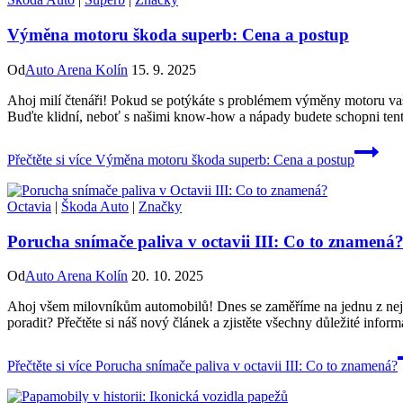
Výměna motoru škoda superb: Cena a postup
Od
Auto Arena Kolín
15. 9. 2025
Ahoj milí čtenáři! Pokud se potýkáte s problémem výměny motoru va
Buďte klidní, neboť s našimi know-how a nápady budete schopni tent
Přečtěte si více
Výměna motoru škoda superb: Cena a postup
Octavia
|
Škoda Auto
|
Značky
Porucha snímače paliva v octavii III: Co to znamená
Od
Auto Arena Kolín
20. 10. 2025
Ahoj všem milovníkům automobilů! Dnes se zaměříme na jednu z nejčas
poradit? Přečtěte si náš nový článek a zjistěte všechny důležité in
Přečtěte si více
Porucha snímače paliva v octavii III: Co to znamená?