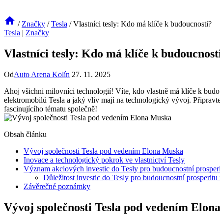
/
Značky
/
Tesla
/
Vlastníci tesly: Kdo má klíče k budoucnosti?
Tesla
|
Značky
Vlastníci tesly: Kdo má klíče k budoucnost
Od
Auto Arena Kolín
27. 11. 2025
Ahoj všichni milovníci technologií! Víte, kdo vlastně má klíče k bud
elektromobilů Tesla a jaký vliv mají na technologický vývoj. Připravt
fascinujícího tématu společně!
Obsah článku
Vývoj společnosti Tesla pod vedením Elona Muska
Inovace a technologický pokrok ve vlastnictví Tesly
Význam akciových investic do Tesly pro budoucnostní prosper
Důležitost investic do Tesly pro budoucnostní prosperitu
Závěrečné poznámky
Vývoj společnosti Tesla pod vedením Elon