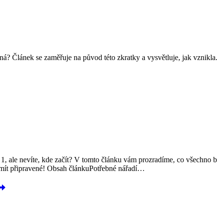
? Článek se zaměřuje na původ této zkratky a vysvětluje, jak vznikla. 
i 1, ale nevíte, kde začít? V tomto článku vám prozradíme, co všechno b
a mít připravené! Obsah článkuPotřebné nářadí…