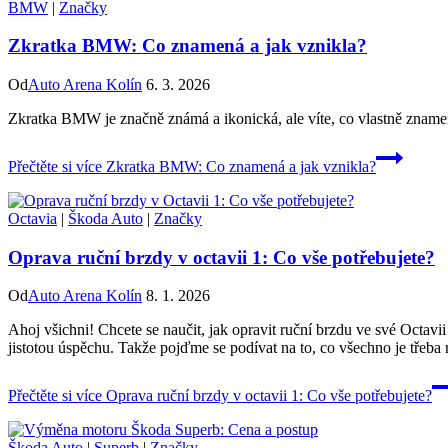
BMW
|
Značky
Zkratka BMW: Co znamená a jak vznikla?
Od
Auto Arena Kolín
6. 3. 2026
Zkratka BMW je značně známá a ikonická, ale víte, co vlastně znamená
Přečtěte si více
Zkratka BMW: Co znamená a jak vznikla?
Octavia
|
Škoda Auto
|
Značky
Oprava ruční brzdy v octavii 1: Co vše potřebujete?
Od
Auto Arena Kolín
8. 1. 2026
Ahoj všichni! Chcete se naučit, jak opravit ruční brzdu ve své Octavi
jistotou úspěchu. Takže pojďme se podívat na to, co všechno je třeb
Přečtěte si více
Oprava ruční brzdy v octavii 1: Co vše potřebujete?
Škoda Auto
|
Superb
|
Značky