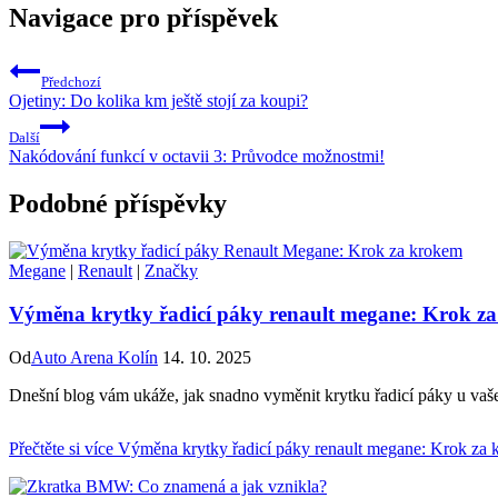
Navigace pro příspěvek
Předchozí
Ojetiny: Do kolika km ještě stojí za koupi?
Další
Nakódování funkcí v octavii 3: Průvodce možnostmi!
Podobné příspěvky
Megane
|
Renault
|
Značky
Výměna krytky řadicí páky renault megane: Krok z
Od
Auto Arena Kolín
14. 10. 2025
Dnešní blog vám ukáže, jak snadno vyměnit krytku řadicí páky u vaš
Přečtěte si více
Výměna krytky řadicí páky renault megane: Krok za