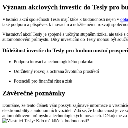
Význam akciových investic do Tesly pro b
Vlastníci akcií společnosti Tesla mají klíče k budoucnosti nejen v
obl
také podporu a příspěvek k inovacím a udržitelnému rozvoji společno
Vlastnictví akcií Tesly je spojené s určitým stupněm rizika, ale také 
automobilovém průmyslu. Díky investicím do Tesly mohou být součás
Důležitost investic do Tesly pro budoucnostní prospe
Podpora inovací a technologického pokroku
Udržitelný rozvoj a ochrana životního prostředí
Potenciál pro finanční růst a zisk
Závěrečné poznámky
Doufáme, že tento článek vám poskytl zajímavé informace o vlastnících
elektromobility a autonomních vozidel. Zdá se, že budoucnost je ve svě
automobilovém průmyslu a technologických inovacích. Děkujeme za 