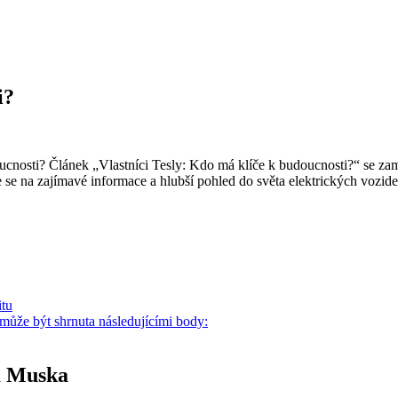
i?
oucnosti? Článek „Vlastníci Tesly: Kdo má klíče k budoucnosti?“ se zamě
e se na zajímavé informace a hlubší pohled do světa elektrických vozide
itu
 může být shrnuta následujícími body:
a Muska