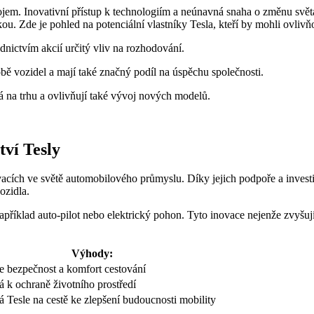
m. Inovativní přístup k technologiím a neúnavná snaha o změnu světa 
ou. Zde je pohled na potenciální vlastníky Tesla, kteří by mohli ovlivň
ednictvím akcií určitý vliv na rozhodování.
bě vozidel a mají také značný podíl na úspěchu společnosti.
á na trhu a ovlivňují také vývoj nových modelů.
tví Tesly
vacích ve světě automobilového průmyslu. Díky jejich podpoře a invest
ozidla.
apříklad auto-pilot nebo elektrický pohon. Tyto inovace nejenže zvyšují
Výhody:
e bezpečnost a komfort cestování
á k ochraně životního prostředí
 Tesle na cestě ke zlepšení budoucnosti mobility