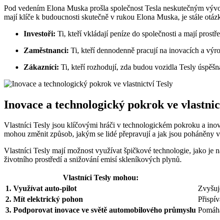
Pod vedením Elona Muska prošla společnost Tesla neskutečným vývoje
mají klíče k budoucnosti skutečně v rukou Elona Muska, je stále otázk
Investoři:
Ti, kteří vkládají peníze do společnosti a mají prostř
Zaměstnanci:
Ti, kteří dennodenně pracují na inovacích a výro
Zákazníci:
Ti, kteří rozhodují, zda budou vozidla Tesly úspěšn
Inovace a technologický pokrok ve vlastnic
Vlastníci Tesly jsou klíčovými hráči v technologickém pokroku a ino
mohou změnit způsob, jakým se lidé přepravují a jak jsou poháněny v
Vlastníci Tesly mají možnost využívat špičkové technologie, jako je n
životního prostředí a snižování emisí skleníkových plynů.
Vlastníci Tesly mohou:
1. Využívat auto-pilot
Zvyšuj
2. Mít elektrický pohon
Přispív
3. Podporovat inovace ve světě automobilového průmyslu
Pomáhá