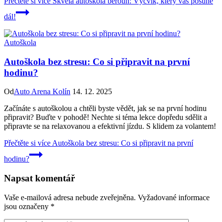
Přečtěte si více
Skvělá autoškola beroun: Výcvik, který vás posune
dál!
Autoškola
Autoškola bez stresu: Co si připravit na první
hodinu?
Od
Auto Arena Kolín
14. 12. 2025
Začínáte s autoškolou a chtěli byste vědět, jak se na první hodinu
připravit? Buďte v pohodě! Nechte si téma lekce dopředu sdělit a
připravte se na relaxovanou a efektivní jízdu. S klidem za volantem!
Přečtěte si více
Autoškola bez stresu: Co si připravit na první
hodinu?
Napsat komentář
Vaše e-mailová adresa nebude zveřejněna.
Vyžadované informace
jsou označeny
*