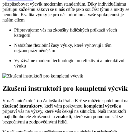
přizpůsobovat‌ výcvik ‍moderním standardům. Díky individuálnímu
přístupu každému žákovi se‌ u nás cítíte​ jako součást týmu a nikdy se
nenudíte. Kvalita​ výuky je pro ⁢nás prioritou⁣ a vaše spokojenost je
naším cílem.
Připravujeme vás na zkoušky řidičských průkazů všech
kategorií
Nabízíme ⁢flexibilní časy výuky, které vyhovují i těm
⁣nejzaneprázdněnějším
Využíváme moderní technologie‌ pro efektivní a interaktivní
výuku
Zkušení⁤ instruktoři pro kompletní výcvik
V naší‌ autoškole Top ⁣Autoškola Praha Krč se můžete⁣ spolehnout na
zkušené instruktory
, kteří vám poskytnou
kompletní⁢ výcvik
a
připraví vás na výzvy, které vás ‌čekají na silnicích. Naši ⁤instruktoři
mají ​dlouholeté zkušenosti a
znalosti
, ​které ⁣vám⁤ pomohou stát ⁣se
bezpečnými⁢ a zodpovědnými ‍řidiči.
V naší autoškole se zaměřujeme nejen na získání
potřebných