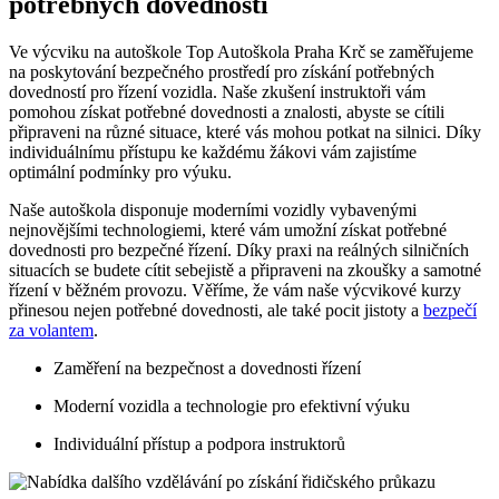
potřebných‌ dovedností
Ve výcviku na autoškole Top Autoškola‌ Praha Krč se zaměřujeme
⁢na‌ poskytování ​bezpečného ⁣prostředí pro získání potřebných
dovedností pro řízení vozidla. Naše⁢ zkušení ‌instruktoři vám
pomohou získat potřebné dovednosti a znalosti, abyste se cítili
připraveni ⁤na různé situace, které ‌vás mohou potkat na silnici. Díky
‍individuálnímu přístupu ke každému žákovi vám zajistíme
optimální⁣ podmínky‌ pro výuku.
Naše ​autoškola ⁤disponuje moderními vozidly vybavenými
nejnovějšími technologiemi, které ⁣vám ‌umožní získat⁢ potřebné
dovednosti pro​ bezpečné ‌řízení.⁣ Díky praxi na reálných silničních
situacích se budete cítit sebejistě a připraveni⁢ na⁢ zkoušky a samotné⁤
řízení v⁢ běžném provozu.‍ Věříme, ‌že vám ⁤naše ​výcvikové kurzy‌
přinesou nejen potřebné dovednosti, ale také pocit jistoty a
bezpečí
za volantem
.
Zaměření na bezpečnost a dovednosti ⁢řízení
Moderní vozidla a technologie pro efektivní výuku
Individuální přístup a podpora instruktorů