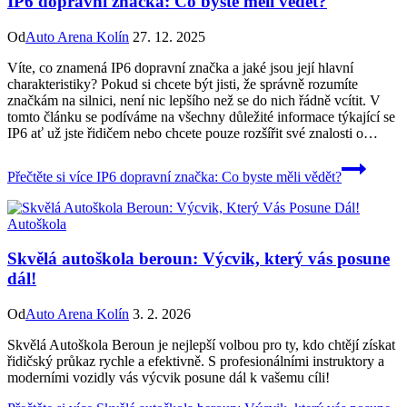
IP6 dopravní značka: Co byste měli vědět?
Od
Auto Arena Kolín
27. 12. 2025
Víte, co znamená IP6 dopravní značka a jaké jsou její hlavní
charakteristiky? Pokud si chcete být jisti, že správně rozumíte
značkám na silnici, není nic lepšího než se do nich řádně vcítit. V
tomto článku se podíváme na všechny důležité informace týkající se
IP6 ať už jste řidičem nebo chcete pouze rozšířit své znalosti o…
Přečtěte si více
IP6 dopravní značka: Co byste měli vědět?
Autoškola
Skvělá autoškola beroun: Výcvik, který vás posune
dál!
Od
Auto Arena Kolín
3. 2. 2026
Skvělá Autoškola Beroun je nejlepší volbou pro ty, kdo chtějí získat
řidičský průkaz rychle a efektivně. S profesionálními instruktory a
moderními vozidly vás výcvik posune dál k vašemu cíli!