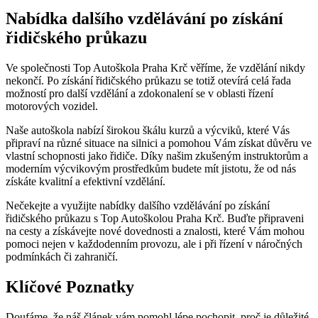
Nabídka dalšího vzdělávání po získání
řidičského‍ průkazu
Ve společnosti Top Autoškola ​Praha Krč⁣ věříme, že ⁣vzdělání nikdy‍
nekončí.⁢ Po získání​ řidičského průkazu se totiž otevírá celá řada⁢
možností pro další vzdělání a zdokonalení se v oblasti řízení
motorových vozidel.
Naše autoškola nabízí ‌širokou ⁤škálu kurzů‍ a výcviků, které Vás
připraví na různé situace na ‌silnici a pomohou Vám získat důvěru ve⁢
vlastní schopnosti jako řidiče. Díky našim‌ zkušeným instruktorům a
‍moderním ​výcvikovým prostředkům‌ budete mít jistotu,⁣ že od nás⁤
získáte ⁤kvalitní a efektivní vzdělání.
Nečekejte a využijte nabídky dalšího‌ vzdělávání po‍ získání‌
řidičského průkazu s⁣ Top Autoškolou Praha Krč. ​Buďte připraveni
na cesty ⁤a získávejte nové dovednosti a ⁤znalosti, které ​Vám mohou
pomoci nejen v​ každodenním‍ provozu, ale i při řízení v ⁣náročných‌
podmínkách ⁢či zahraničí.
Klíčové Poznatky
Doufáme, že náš článek vám pomohl lépe pochopit, ​proč je důležité