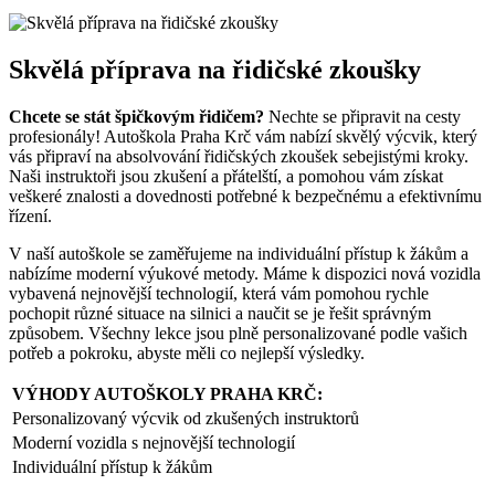
Skvělá příprava na řidičské zkoušky
Chcete se stát⁤ špičkovým ‌řidičem?
Nechte se ‌připravit​ na cesty
‌profesionály! Autoškola Praha ‌Krč vám nabízí skvělý‍ výcvik, který
vás připraví na absolvování řidičských zkoušek sebejistými kroky.
Naši ‍instruktoři ⁤jsou ‌zkušení ⁢a přátelští,‌ a⁢ pomohou‌ vám ⁣získat
veškeré ⁢znalosti a ⁢dovednosti potřebné ‌k bezpečnému a efektivnímu
‍řízení.
V naší autoškole se zaměřujeme⁢ na⁣ individuální přístup ⁣k ‌žákům a‍
nabízíme moderní výukové metody. Máme k dispozici nová vozidla
vybavená ‌nejnovější‌ technologií, která vám pomohou⁤ rychle​
pochopit různé ⁢situace​ na silnici a ⁢naučit se je řešit ⁢správným
způsobem. Všechny lekce ⁤jsou​ plně personalizované podle vašich
potřeb a ‍pokroku, abyste měli co nejlepší výsledky.
VÝHODY AUTOŠKOLY PRAHA KRČ:
Personalizovaný výcvik od zkušených instruktorů
Moderní vozidla s nejnovější technologií
Individuální přístup⁣ k žákům