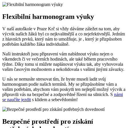
Flexibilní harmonogram výuky
V naší autoškole v Praze Krč si vždy ​dáváme záležet ⁣na tom, aby
výcvik našich žáků byl co nejkvalitnější a co nejefektivnější. Jedním
⁢z hlavních⁣ prvků, který nám to umožňuje, ​je , který je⁢ přizpůsoben
potřebám každého žáka individuálně.
Naši ⁣instruktoři jsou připraveni vám nabídnout ​výuku nejen ⁤o
víkendech či ve večerních hodinách, ale také ⁢během pracovního
⁤týdne. Díky ​tomu si můžete⁤ naplánovat výuku tak, ⁤aby vyhovovala
vašim časovým možnostem ​a nekolidovala s ⁣vašimi jinými závazky.
U ‌nás se⁣ nemusíte stresovat tím, že ‍byste museli ladit svůj
harmonogram podle našich termínů. My se ‌přizpůsobíme vám‌ a
vašim potřebám,‌ abychom vám‌ poskytli ten nejlepší možný‌ výcvik a
připravili​ vás na ​bezpečné a zodpovědné řízení na silnicích. S
námi
se naučíte jezdit
s⁣ klidem a sebevědomím!
Bezpečné ⁢prostředí pro ⁣získání