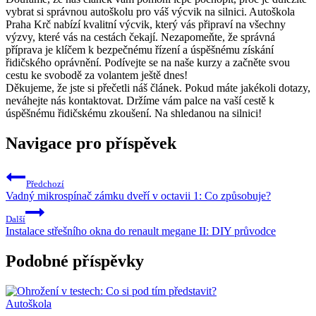
vybrat ‌si správnou autoškolu pro⁣ váš výcvik na silnici. ⁣Autoškola
‍Praha Krč ⁤nabízí kvalitní ⁢výcvik, který ‍vás ⁣připraví na všechny
výzvy, ⁢které ⁣vás ​na cestách čekají. ​Nezapomeňte, že správná
‍příprava je klíčem k ⁢bezpečnému‌ řízení ⁤a úspěšnému získání
řidičského oprávnění.‌ Podívejte se⁤ na naše kurzy a začněte svou
cestu⁢ ke svobodě za volantem ještě dnes!
Děkujeme, že⁤ jste si přečetli ⁢náš ​článek. Pokud máte jakékoli dotazy,
neváhejte ⁣nás kontaktovat. Držíme ‍vám ⁤palce na vaší⁤ cestě k
úspěšnému řidičskému zkoušení.‌ Na shledanou na silnici!
Navigace pro příspěvek
Předchozí
Vadný mikrospínač zámku dveří v octavii 1: Co způsobuje?
Další
Instalace střešního okna do renault megane II: DIY průvodce
Podobné příspěvky
Autoškola