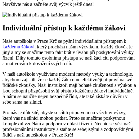
Navštivte ‌nás‍ a začněte svůj ‍výcvik ještě dnes!
Individuální přístup k každému žákovi
Naše autoškola⁢ v Praze Krč se pyšní individuálním přístupem k
každému⁤ žákovi
, který prochází‍ naším výcvikem. ‍Každý‌ člověk je
jiný a ⁤my se snažíme ‌tento‍ fakt⁤ brát‌ v úvahu při poskytování výuky
řízení. Díky​ tomuto ⁤osobnímu přístupu se‍ naši žáci cítí podporování
a motivováni k dosažení svých ‌cílů.
V naší autoškole⁤ využíváme moderní ​metody​ výuky a technologie,
abychom ⁣zajistili, že se ⁣každý ⁤žák co nejefektivněji připraví⁣ na⁣ své
řidičské ‌zkoušky. Naši instruktoři mají bohaté zkušenosti⁤ s výukou a
jsou schopni ‍přizpůsobit svůj ‍přístup každému žákovi⁢ individuálně.
S námi se naučíte nejen bezpečně⁣ řídit, ale ⁢také získáte‍ důvěru v
⁢sebe sama na⁤ silnici.
Pro ⁢nás je důležité, abyste se cítili připraveni na⁢ všechny​ výzvy,
které vás ⁣na silnici ⁢mohou potkat. ​Proto se snažíme‍ poskytnout
komplexní vzdělání ⁤a podporu v⁣ oblasti řízení. Nechte se ​vést naší
profesionálními instruktory a staňte se sebejistými a⁤ zodpovědnými
řidiči s naší ​autoškolou v Praze ⁢Krč!