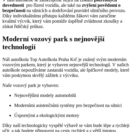
‍dovedností
​ pro⁣ řízení vozidla,​ ale⁤ také na
zvýšení povědomí ‌o
bezpečnosti
na⁤ silnicích ‍a dodržování pravidel⁣ silničního provozu.
Díky individuálnímu přístupu každému‍ žákovi vám ​zaručíme⁤
kvalitní výcvik, který vám pomůže úspěšně zvládnout zkoušky a
získat ​řidičský⁤ průkaz.
Moderní⁤ vozový park⁢ s nejnovější
technologií
Náš autoškola ⁢Top Autoškola Praha Krč ‌je známý svým ⁣moderním
‌vozovým​ parkem, ⁣který‍ je vybaven nejnovější technologií. V našich
autoškole nepoužíváme zastaralá vozidla, ale špičkové modely, ⁤které
vám poskytnou skvělý zážitek z výcviku.
Naše vozový⁢ park⁤ je vybaven:
Nejnovějšími ⁣modely automobilů
Moderními asistenčními systémy pro bezpečnost na silnici
Úspornými‌ a ekologickými motory
Díky naší technologicky ⁣vyspělé výbavě se ⁤vám bude lépe a rychleji⁤
učit, a tak budete ‌připraveni na ⁣cesty rychleji a s větší jistotou.