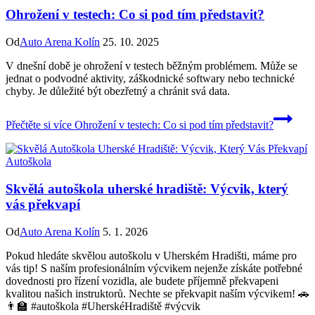
Ohrožení v testech: Co si pod tím představit?
Od
Auto Arena Kolín
25. 10. 2025
V dnešní době je ohrožení v testech běžným problémem. Může se
jednat o podvodné aktivity, záškodnické softwary nebo technické
chyby. Je důležité být obezřetný a chránit svá data.
Přečtěte si více
Ohrožení v testech: Co si pod tím představit?
Autoškola
Skvělá autoškola uherské hradiště: Výcvik, který
vás překvapí
Od
Auto Arena Kolín
5. 1. 2026
Pokud hledáte skvělou autoškolu v Uherském Hradišti, máme pro
vás tip! S naším profesionálním výcvikem nejenže získáte potřebné
dovednosti pro řízení vozidla, ale budete příjemně překvapeni
kvalitou našich instruktorů. Nechte se překvapit naším výcvikem! 🚗
👨‍🏫 #autoškola #UherskéHradiště #výcvik