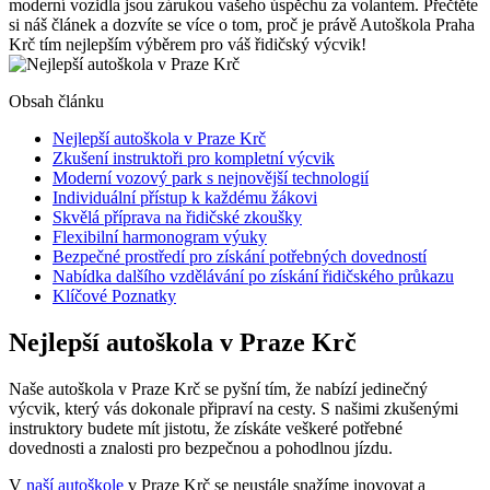
moderní vozidla jsou zárukou vašeho úspěchu za volantem.⁢ Přečtěte
si náš článek⁣ a dozvíte se více o tom, proč je právě Autoškola Praha⁢
Krč tím‌ nejlepším‌ výběrem pro ⁢váš řidičský ‍výcvik!
Obsah článku
Nejlepší autoškola v‌ Praze Krč
Zkušení⁤ instruktoři pro kompletní výcvik
Moderní⁤ vozový park⁢ s nejnovější technologií
Individuální přístup k každému žákovi
Skvělá příprava na řidičské zkoušky
Flexibilní harmonogram výuky
Bezpečné ⁢prostředí pro ⁣získání potřebných‌ dovedností
Nabídka dalšího vzdělávání po získání řidičského‍ průkazu
Klíčové Poznatky
Nejlepší autoškola v‌ Praze Krč
Naše ‍autoškola v ‍Praze Krč se pyšní tím, že⁤ nabízí‌ jedinečný
výcvik, který⁤ vás⁢ dokonale připraví na⁤ cesty. S‌ našimi zkušenými
instruktory budete mít⁢ jistotu, že získáte veškeré potřebné‌
dovednosti a znalosti pro ⁢bezpečnou a pohodlnou jízdu.
V
naší autoškole
​ v ⁢Praze Krč se neustále snažíme inovovat a