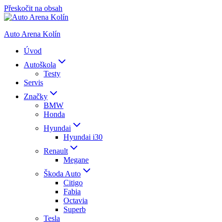
Přeskočit na obsah
Auto Arena Kolín
Úvod
Autoškola
Testy
Servis
Značky
BMW
Honda
Hyundai
Hyundai i30
Renault
Megane
Škoda Auto
Citigo
Fabia
Octavia
Superb
Tesla