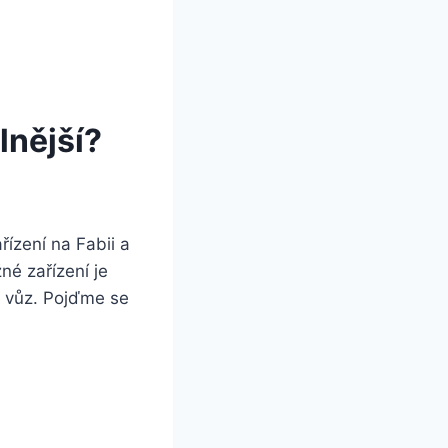
lnější?
řízení na Fabii a
né zařízení je
 ⁣vůz. ‍Pojďme se