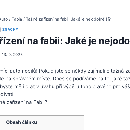
Auto
/
Fabia
/
Tažné zařízení na fabii: Jaké je nejodolnější?
|
ZNAČKY
ízení na fabii: Jaké je nejodo
13. 9. 2025
níci automobilů! Pokud jste se někdy zajímali o tažná ⁢za
jste na správném místě. Dnes se podíváme na ⁢to, jaké taž
 ⁤byste měli brát v úvahu při⁢ výběru toho pravého pro‌ váš
dívat!
Obsah článku