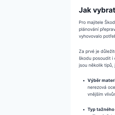
Jak vybrat
Pro majitele ⁤Škod
plánování přeprav
vyhovovalo potřebá
Za prvé je důleži
škodu posoudit i 
jsou několik tipů, 
Výběr materi
nerezová ocel
vnějším ⁤vlivů
Typ tažného 