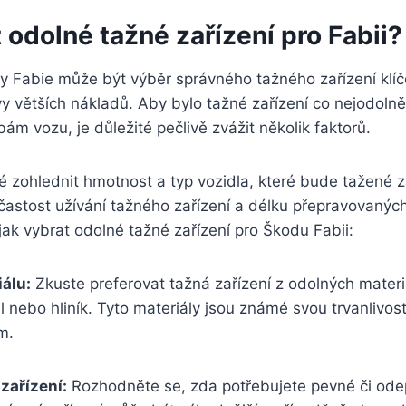
 odolné tažné ⁤zařízení pro Fabii?
y Fabie‌ může být výběr⁢ správného tažného zařízení klíčo
y větších nákladů. Aby bylo tažné⁢ zařízení co nejodolněj
m ‍vozu, je ⁢důležité pečlivě zvážit‍ několik faktorů.
té zohlednit hmotnost a typ ⁤vozidla,‌ které bude tažené 
častost užívání tažného zařízení a délku přepravovanýc
⁤jak vybrat ‍odolné​ tažné⁢ zařízení pro Škodu Fabii:
álu:
Zkuste preferovat⁣ tažná zařízení z odolných materiál
⁤ nebo hliník. Tyto materiály jsou známé ‍svou trvanlivostí
m.
zařízení:
Rozhodněte se, zda potřebujete pevné‍ či ode