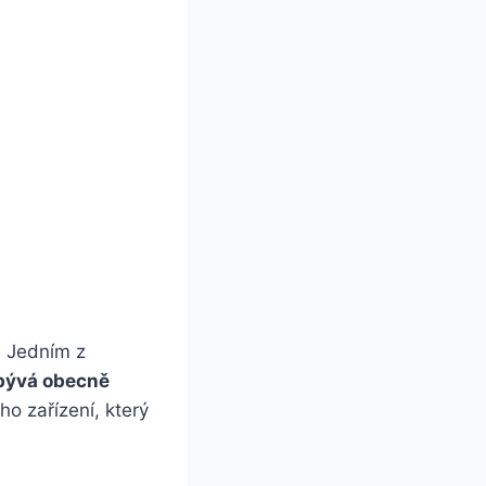
i. Jedním z
 bývá obecně
o zařízení,⁣ který