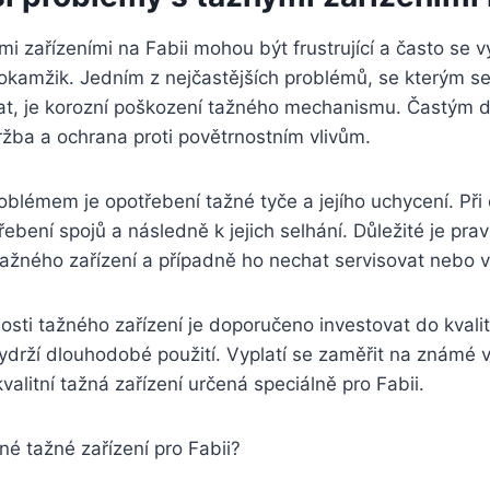
 zařízeními na Fabii mohou být‍ frustrující⁢ a často se v
kamžik. ‍Jedním z nejčastějších problémů, se‍ kterým se
t, je ⁣korozní poškození ⁣tažného⁢ mechanismu. Častým
ba a ochrana proti povětrnostním ‍vlivům.
blémem je opotřebení tažné ⁢tyče ​a jejího uchycení.⁢ Při
řebení spojů a ​následně k⁣ jejich selhání. Důležité‌ je pra
tažného zařízení a případně ho nechat servisovat nebo 
osti ‌tažného zařízení je ⁣doporučeno‍ investovat do kval
 vydrží dlouhodobé použití. Vyplatí se zaměřit na známé v
alitní tažná zařízení určená speciálně‌ pro‍ Fabii.