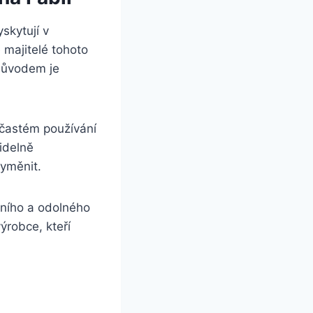
yskytují v
 majitelé tohoto
 důvodem je
‍ častém používání
videlně
vyměnit.
itního a odolného
ýrobce, kteří