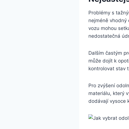
Problémy s tažnými
nejméně vhodný⁤ o
vozu mohou setka
nedostatečná údrž
Dalším častým pro
může‍ dojít k ‌opot
kontrolovat stav 
Pro zvýšení odoln
materiálu, který‌
dodávají vysoce kv