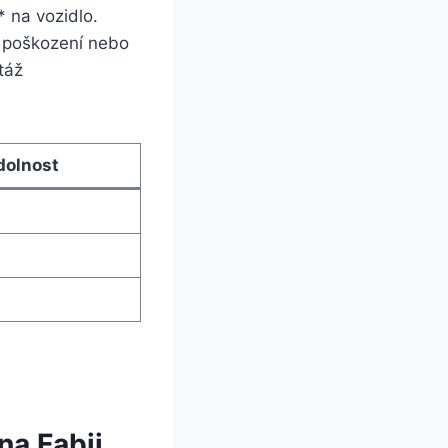
* na vozidlo.
 poškození ​nebo
áž⁤
dolnost
a⁣ Fabii