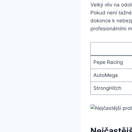
Velký vliv na odo
Pokud není tažné 
dokonce k nebezpe
profesionálními me
Pepe Racing
AutoMega
StrongHitch
Nejčastějš