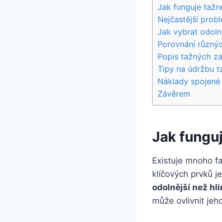
Jak funguje tažné
Nejčastější probl
Jak vybrat odolné
Porovnání různýc
Popis tažných zaří
Tipy na údržbu ta
Náklady⁤ spojené
Závěrem
Jak funguj
Existuje mnoho‌ fa
klíčových prvků j
odolnější‌ než‍ hli
může ovlivnit jeh