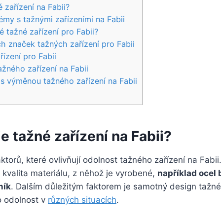
 zařízení na⁢ Fabii?
émy s tažnými zařízeními na⁣ Fabii
 tažné ⁤zařízení pro Fabii?
h značek tažných⁢ zařízení pro Fabii
zení ​pro ​Fabii
žného zařízení ‍na⁣ Fabii
 s⁤ výměnou tažného zařízení na Fabii
e tažné zařízení na⁢ Fabii?
ktorů, které ⁣ovlivňují⁣ odolnost ‍tažného zařízení⁣ na Fabi
e kvalita materiálu, z něhož je vyrobené,
například⁢ ocel
ník
. Dalším důležitým faktorem‍ je samotný design⁢ tažnéh
o ⁢odolnost v
různých ⁤situacích
.