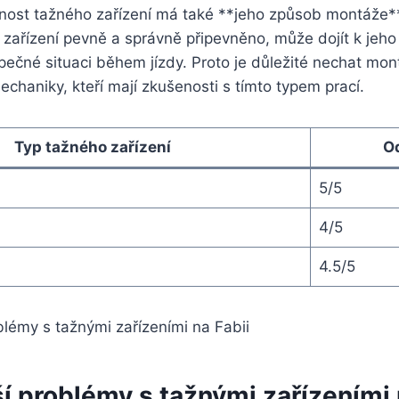
lnost tažného zařízení má⁣ také **jeho ​způsob montáže*
zařízení pevně a správně připevněno, může dojít k jeho
čné situaci během ‌jízdy. Proto je důležité nechat mont
chaniky, kteří‍ mají ⁣zkušenosti s⁤ tímto typem prací.
Typ ‍tažného zařízení
O
5/5
4/5
4.5/5
í problémy s tažnými zařízeními n