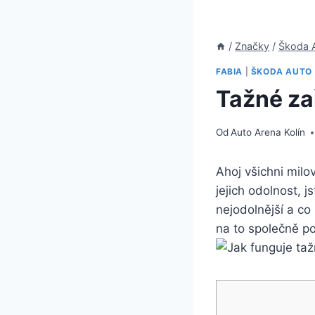
/
Značky
/
Škoda 
FABIA
|
ŠKODA AUTO
Tažné zař
Od
Auto Arena Kolín
Ahoj všichni milov
jejich⁤ odolnost, 
nejodolnější ‌a co
na to společně po