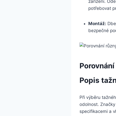
zařízení. Ode
potřebovat pr
Montáž:
Dbej
bezpečné pou
Porovnání 
Popis tažný
Při výběru ⁤tažnéh
odolnost. ‌Značky 
specifikacemi‍ a v