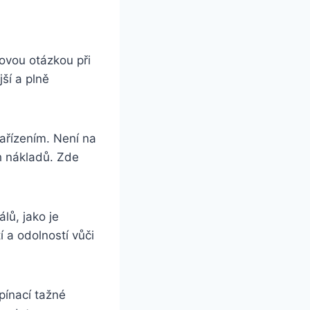
vou ​otázkou ⁢při
ší a plně
zařízením. Není na
h nákladů. Zde
ů, jako ‍je
 a odolností ‌vůči
pínací tažné