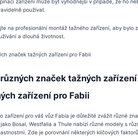
pínací ‌zařízení⁣ může být⁣ výhodnější v ‌případě, že ho n
avidelně⁤ používat.
te na profesionální ⁣montáž tažného zařízení, aby bylo za
žívání a dlouhá životnost.
různých značek tažných⁢ zařízení 
ch zařízení ​pro ​Fabii
o zařízení​ pro váš vůz Fabia je důležité zvážit různé zna
jako​ Bosal, ​Westfalia a Thule ⁢nabízí​ různé modely s​ růz
lastnostmi. Zde je porovnání některých klíčových faktorů,