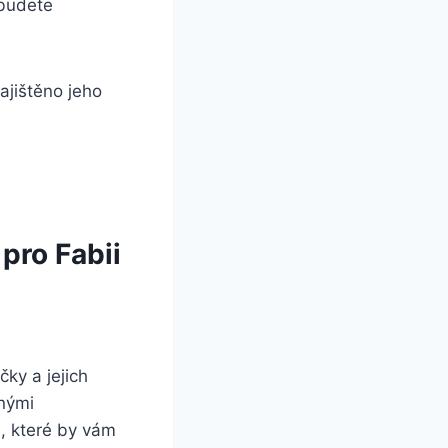
ebudete
jištěno jeho‍
pro Fabii
čky a jejich
nými⁤
 které⁤ by ‌vám