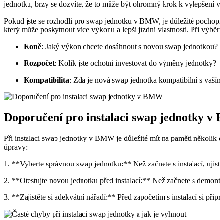
jednotku, brzy se dozvíte, že to může být ohromný krok k vylepšení 
Pokud jste se rozhodli pro swap jednotku v BMW, je důležité pochopit
který může poskytnout více výkonu a lepší jízdní vlastnosti. Při výběr
Koně
: Jaký výkon chcete dosáhnout s novou swap jednotkou?
Rozpočet
: Kolik jste ochotni investovat do výměny jednotky?
Kompatibilita
: Zda je nová swap jednotka kompatibilní s v
Doporučení pro instalaci swap jednotky 
Při instalaci swap jednotky v BMW je důležité mít na paměti několik 
úpravy:
1. **Vyberte správnou swap jednotku:** Než začnete s instalací, ujis
2. **Otestujte novou jednotku před instalací:** Než začnete s demontáž
3. **Zajistěte si adekvátní nářadí:** Před započetím s instalací si při