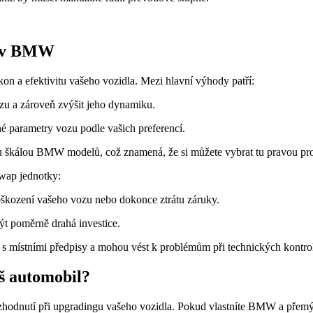
y v BMW
 a efektivitu vašeho vozidla. Mezi hlavní výhody patří:
zu a zároveň zvýšit jeho dynamiku.
é parametry vozu podle vašich preferencí.
kou škálou BMW modelů, což znamená, že si můžete vybrat tu pravou pro
swap jednotky:
oškození vašeho vozu nebo dokonce ztrátu záruky.
t poměrně drahá investice.
 s místními předpisy a mohou vést k problémům při technických kontro
š automobil?
hodnutí při upgradingu vašeho vozidla. Pokud vlastníte BMW a přemýšl