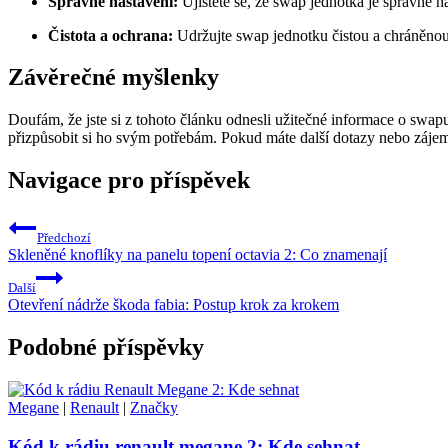
Správné nastavení:
Ujistěte se, že swap jednotka je správně n
Čistota a ochrana:
Udržujte swap jednotku čistou a chráněnou 
Závěrečné myšlenky
Doufám, že jste si z tohoto článku odnesli užitečné informace o swap
přizpůsobit si ho svým potřebám. Pokud máte další dotazy nebo záje
Navigace pro příspěvek
Předchozí
Skleněné knoflíky na panelu topení octavia 2: Co znamenají
Další
Otevření nádrže škoda fabia: Postup krok za krokem
Podobné příspěvky
Megane
|
Renault
|
Značky
Kód k rádiu renault megane 2: Kde sehnat