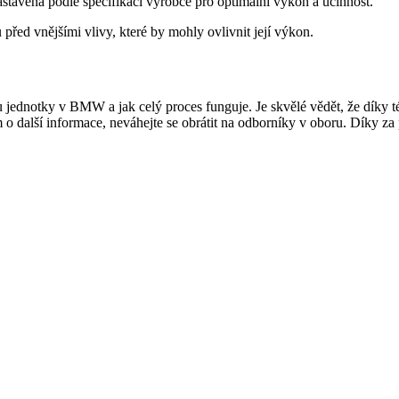
astavena podle specifikací výrobce pro optimální výkon a účinnost.
před vnějšími vlivy, které by mohly ovlivnit její výkon.
u jednotky v BMW a jak celý proces funguje. Je skvělé vědět, že díky 
m o další informace, neváhejte se obrátit na odborníky v oboru. Díky 