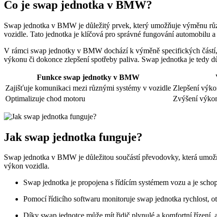
Co je swap jednotka v BMW?
Swap jednotka v BMW je důležitý prvek, který umožňuje výměnu různ
vozidle. Tato jednotka je klíčová pro správné fungování automobilu a 
V rámci swap jednotky v BMW dochází k výměně specifických částí, j
výkonu či dokonce zlepšení spotřeby paliva. Swap jednotka je tedy d
Funkce swap jednotky v BMW
Zajišťuje komunikaci mezi různými systémy v vozidle
Zlepšení výkon
Optimalizuje chod motoru
Zvýšení výkon
Jak swap jednotka funguje?
Swap jednotka v BMW je důležitou součástí převodovky, která umožňuj
výkon vozidla.
Swap jednotka je propojena s řídícím systémem vozu a je scho
Pomocí řídicího softwaru monitoruje swap jednotka rychlost, ot
Díky swap jednotce může mít řidič plynulé a komfortní řízení,