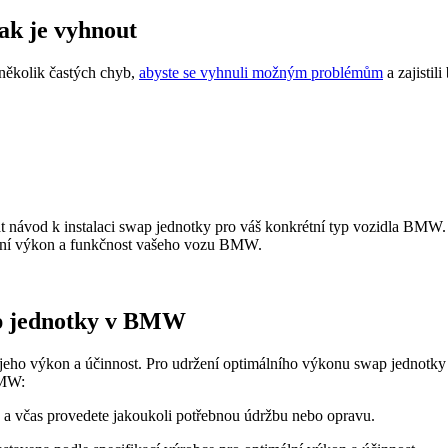
jak je vyhnout
 několik častých chyb,
abyste se vyhnuli možným problémům
a zajistil
návod k instalaci swap jednotky pro váš konkrétní typ vozidla BMW. D
mální výkon a funkčnost vašeho vozu BMW.
ap jednotky v BMW
o výkon a účinnost. Pro udržení optimálního výkonu swap jednotky je 
BMW:
y a včas provedete jakoukoli potřebnou údržbu nebo opravu.