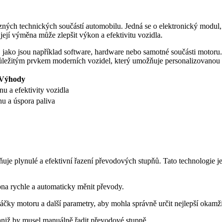
ých technických součástí automobilu. Jedná se o elektronický modul,
její výměna může zlepšit výkon a efektivitu vozidla.
ako jsou například software, hardware nebo samotné součásti motoru.
ůležitým prvkem moderních vozidel, který umožňuje personalizovanou úp
Výhody
u a efektivity vozidla
u a úspora paliva
e plynulé a efektivní řazení převodových stupňů. Tato technologie je 
pna rychle a automaticky měnit převody.
áčky motoru a další parametry, aby mohla správně určit nejlepší okamž
 aniž by musel manuálně řadit převodové stupně.