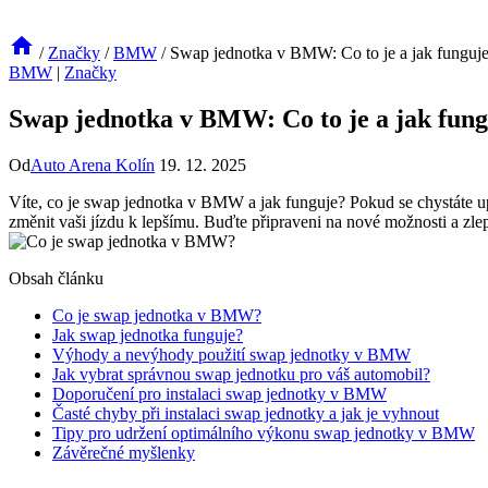
/
Značky
/
BMW
/
Swap jednotka v BMW: Co to je a jak funguj
BMW
|
Značky
Swap jednotka v BMW: Co to je a jak fung
Od
Auto Arena Kolín
19. 12. 2025
Víte, co je swap jednotka v BMW a jak funguje? Pokud se chystáte 
změnit vaši jízdu k lepšímu. Buďte připraveni na nové možnosti a zl
Obsah článku
Co je swap jednotka v BMW?
Jak swap jednotka funguje?
Výhody a nevýhody použití swap jednotky v BMW
Jak vybrat správnou swap jednotku pro váš automobil?
Doporučení pro instalaci swap jednotky v BMW
Časté chyby při instalaci swap jednotky a jak je vyhnout
Tipy pro udržení optimálního výkonu swap jednotky v BMW
Závěrečné myšlenky