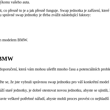
výkonu vašeho auta.
, co přesně to je a jak přesně funguje. Swap jednotka je zařízení, kt
u správné swap jednotky je třeba zvážit následující faktory:
aším modelem BMW.
v BMW
doporučení, která vám mohou ušetřit mnoho času a potenciálních problémů
těte se, že jste vybrali správnou swap jednotku pro váš konkrétní mod
í staré jednotky, je dobré otestovat novou jednotku, abyste se ujistili,
pravte veškeré potřebné nářadí, abyste mohli proces provést co nejhladší 