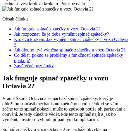
nechte se vést krok za krokem. Pojďme na to!
Obsah článku
Jak funguje spínač zpátečky u vozu Octavia 2?
Jak rozpoznat, že je třeba vyměnit spínač zpátečky?
Krok za krokem: Jak vyměnit spínač zpátečky u vozu Octavia
2
Jak dlouho trvá výměna spínače zpátečky u vozu Octavia 2?
Co dělat, pokud se problémy s funkčností spínače zpátečky
opakují?
Závěrečné poznámky
Jak funguje spínač zpátečky u vozu
Octavia 2?
V autě Škoda Octavia 2 se nachází spínač zpátečky, který je
důležitou součástí mechanismu zpětného chodu. Pokud se vám
začne tento spínač pokazit, může to způsobit potíže při parkování a
couvání. Je tedy důležité vědět, kde tento spínač najít a jak ho
vyměnit, abyste se vyhnuli případným komplikacím.
Spínač zpátečky u vozu Octavia 2 se nachází obvykle na