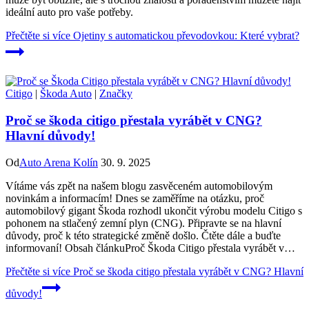
ideální auto pro vaše potřeby.
Přečtěte si více
Ojetiny s automatickou převodovkou: Které vybrat?
Citigo
|
Škoda Auto
|
Značky
Proč se škoda citigo přestala vyrábět v CNG?
Hlavní důvody!
Od
Auto Arena Kolín
30. 9. 2025
Vítáme vás zpět na našem blogu zasvěceném automobilovým
novinkám a informacím! Dnes se zaměříme na otázku, proč
automobilový gigant Škoda rozhodl ukončit výrobu modelu Citigo s
pohonem na stlačený zemní plyn (CNG). Připravte se na hlavní
důvody, proč k této strategické změně došlo. Čtěte dále a buďte
informovaní! Obsah článkuProč Škoda Citigo přestala vyrábět v…
Přečtěte si více
Proč se škoda citigo přestala vyrábět v CNG? Hlavní
důvody!