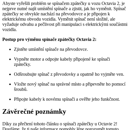
Abyste vyřešili problém se spínačem zpátečky u vozu Octavia 2, je
nejprve nutné najít umístění spínače a zjistit, jak ho vyměnit. Spínač
zpátečky se obvykle nachází na převodovce a je připojen k
elektrickému obvodu vozidla. Vyměnit spínač není složité, ale
vyžaduje odvahu a pečlivost při manipulaci s elektrickými součástmi
vozidla.
Postup pro výměnu spínače zpátečky Octavia 2:
Zjistěte umístění spínače na převodovce.
Vypněte motor a odpojte kabely připojené ke spínači
zpátečky.
Odšroubujte spínač z převodovky a opatrně ho vyjměte ven.
Vložte nový spínač na správné místo a připevněte ho pomocí
šroubů.
Připojte kabely k novému spínači a ověřte jeho funkčnost.
Závěrečné poznámky
Díky za přečtení tohoto článku o spínači zpátečky u Octavie 2!
Doufáme, že ti naše informace pomohly lépe porozumět tomuto