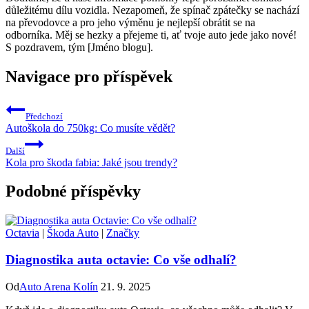
důležitému dílu vozidla. Nezapomeň, že spínač zpátečky se nachází
na převodovce a pro jeho výměnu je nejlepší obrátit se na
odborníka. Měj se hezky a přejeme ti, ať tvoje auto jede jako nové!
S pozdravem, tým [Jméno blogu].
Navigace pro příspěvek
Předchozí
Autoškola do 750kg: Co musíte vědět?
Další
Kola pro škoda fabia: Jaké jsou trendy?
Podobné příspěvky
Octavia
|
Škoda Auto
|
Značky
Diagnostika auta octavie: Co vše odhalí?
Od
Auto Arena Kolín
21. 9. 2025