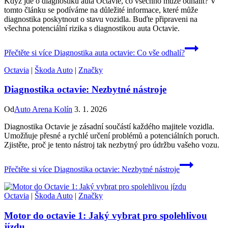
Když jde o diagnostiku auta Octavie, co všechno může odhalit? V
tomto článku se podíváme na důležité informace, které může
diagnostika poskytnout o stavu vozidla. Buďte připraveni na
všechna potenciální rizika s diagnostikou auta Octavie.
Přečtěte si více
Diagnostika auta octavie: Co vše odhalí?
Octavia
|
Škoda Auto
|
Značky
Diagnostika octavie: Nezbytné nástroje
Od
Auto Arena Kolín
3. 1. 2026
Diagnostika Octavie je zásadní součástí každého majitele vozidla.
Umožňuje přesné a rychlé určení problémů a potenciálních poruch.
Zjistěte, proč je tento nástroj tak nezbytný pro údržbu vašeho vozu.
Přečtěte si více
Diagnostika octavie: Nezbytné nástroje
Octavia
|
Škoda Auto
|
Značky
Motor do octavie 1: Jaký vybrat pro spolehlivou
jízdu