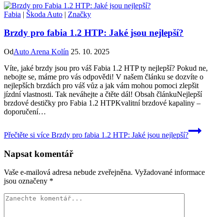
Fabia
|
Škoda Auto
|
Značky
Brzdy pro fabia 1.2 HTP: Jaké jsou nejlepší?
Od
Auto Arena Kolín
25. 10. 2025
Víte, jaké brzdy jsou pro váš Fabia 1.2 HTP ty nejlepší? Pokud ne,
nebojte se, máme pro vás odpovědi! V našem článku se dozvíte o
nejlepších brzdách pro váš vůz a jak vám mohou pomoci zlepšit
jízdní vlastnosti. Tak neváhejte a čtěte dál! Obsah článkuNejlepší
brzdové destičky pro Fabia 1.2 HTPKvalitní brzdové kapaliny –
doporučení…
Přečtěte si více
Brzdy pro fabia 1.2 HTP: Jaké jsou nejlepší?
Napsat komentář
Vaše e-mailová adresa nebude zveřejněna.
Vyžadované informace
jsou označeny
*