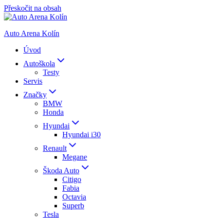
Přeskočit na obsah
Auto Arena Kolín
Úvod
Autoškola
Testy
Servis
Značky
BMW
Honda
Hyundai
Hyundai i30
Renault
Megane
Škoda Auto
Citigo
Fabia
Octavia
Superb
Tesla