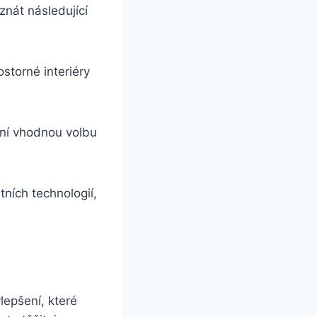
znát následující
storné interiéry
iní vhodnou volbu
ních technologií,
lepšení, které