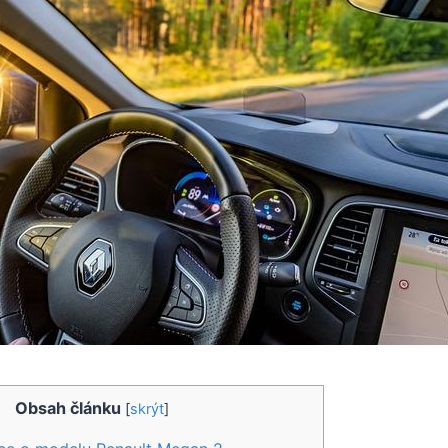
Obsah článku
[
skrýt
]