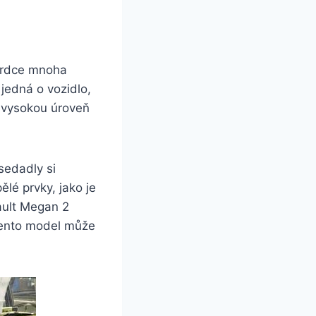
 srdce mnoha
jedná o vozidlo,
e vysokou úroveň
sedadly si
lé prvky, jako je
ault Megan 2
 tento model může