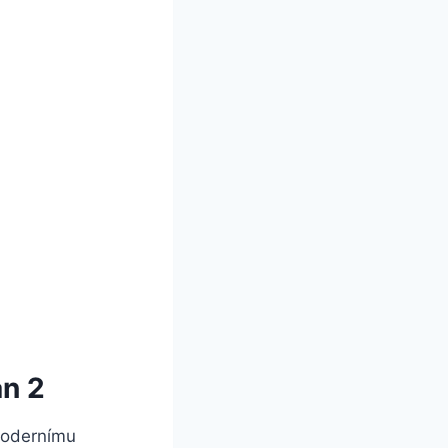
an 2
 modernímu