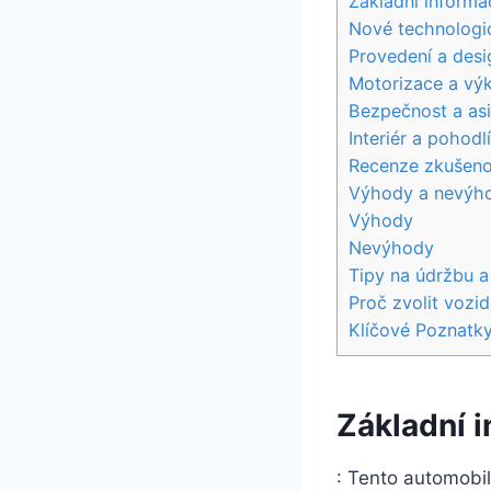
Základní inform
Nové technologic
Provedení a des
Motorizace a vý
Bezpečnost a as
Interiér a pohodl
Recenze zkušeno
Výhody a nevýho
Výhody
Nevýhody
Tipy na údržbu a
Proč zvolit vozi
Klíčové Poznatk
Základní 
: Tento automobi