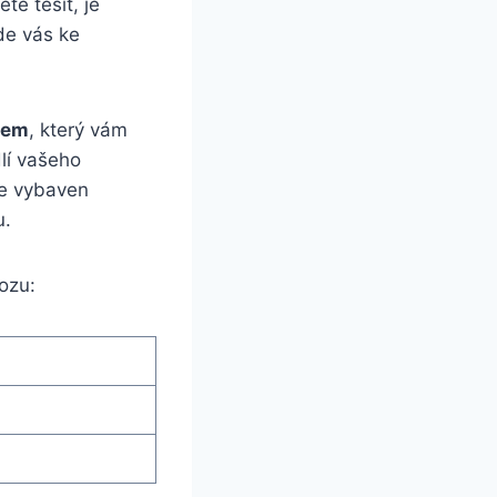
te těšit, je
de vás ke
jem
, který vám
lí vašeho
je vybaven
u.
ozu: