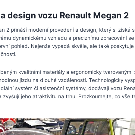
 a design vozu Renault Megan 2
n 2 přináší moderní provedení a design, který si získá
svému dynamickému vzhledu a preciznímu zpracování se 
první pohled. Nejenže vypadá skvěle, ale také poskytuj
čnosti.
obeným kvalitními materiály a ergonomicky tvarovanými 
odlnou jízdu na dlouhé vzdálenosti. Technologicky vyspě
diální systém či asistenční systémy, dodávají vozu Ren
zvyšují jeho atraktivitu na trhu. Prozkoumejte, co vše