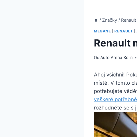
/
Značky
/
Renault
MEGANE
|
RENAULT
|
Renault 
Od
Auto Arena Kolín
Ahoj všichni! Pok
místě. V tomto čl
potřebujete vědět
veškeré potřebné
rozhodněte se s j