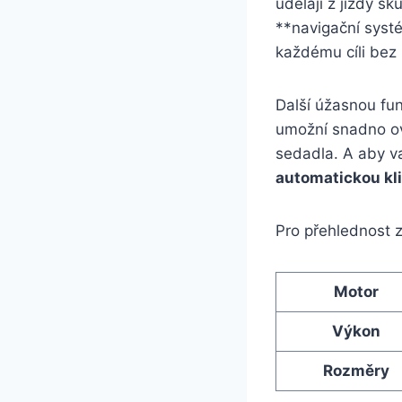
udělají z jízdy sk
**navigační syst
každému cíli bez
Další úžasnou fun
umožní snadno ov
sedadla. A aby va
automatickou kl
Pro přehlednost z
Motor
Výkon
Rozměry