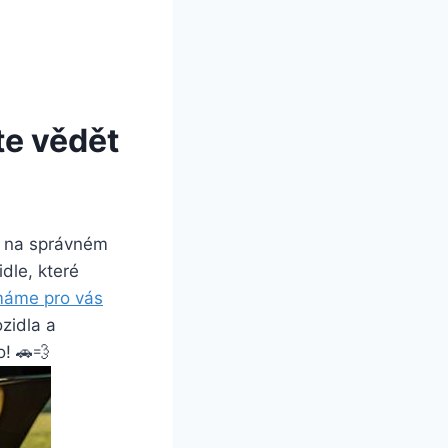
te vědět
te na správném
dle, které
áme pro vás
zidla a
o! 🚗💨