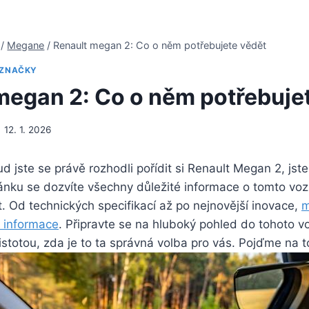
/
Megane
/
Renault megan 2: Co o něm potřebujete vědět
ZNAČKY
megan 2: Co o něm potřebuje
12. 1. 2026
ud jste se právě rozhodli pořídit si Renault Megan 2, js
ánku se dozvíte všechny důležité informace o tomto vozi
. Od technických specifikací až po nejnovější inovace,
m
 informace
. Připravte se na hluboký pohled do tohoto vo
istotou, zda je to ta správná volba pro vás. Pojďme na t