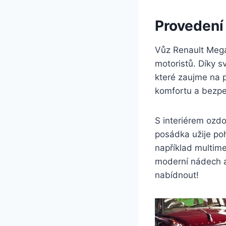
Provedení
Vůz Renault Mega
motoristů. Díky 
které zaujme na 
komfortu a bezpe
S interiérem ozd
posádka užije poh
například multime
moderní nádech a 
nabídnout!