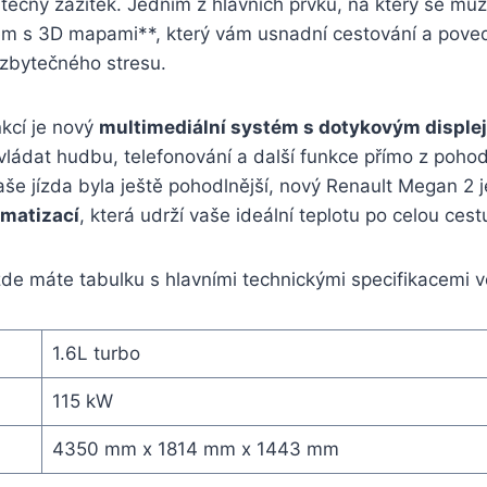
utečný zážitek. Jedním z hlavních prvků, na který se může
ém s 3D mapami**, který vám usnadní cestování a pove
 zbytečného stresu.
kcí je nový
multimediální systém s dotykovým disple
ládat hudbu, telefonování a další funkce přímo z pohod
še jízda byla ještě pohodlnější, nový Renault Megan 2 
imatizací
, která udrží vaše ideální teplotu po celou cest
de máte tabulku s hlavními technickými specifikacemi v
1.6L turbo
115 kW
4350 mm x 1814 mm x 1443 mm