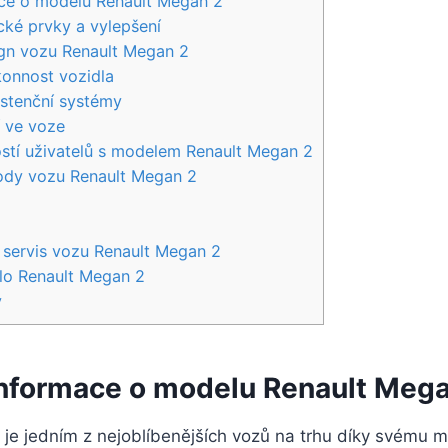
ace o modelu Renault Megan 2
ké prvky a vylepšení
ign vozu Renault Megan 2
konnost vozidla
istenční systémy
í ve voze
stí uživatelů s modelem Renault Megan 2
dy vozu Renault Megan 2
 servis vozu Renault Megan 2
dlo Renault Megan 2
y
informace o modelu Renault Meg
l je jedním z nejoblíbenějších vozů na trhu díky svému