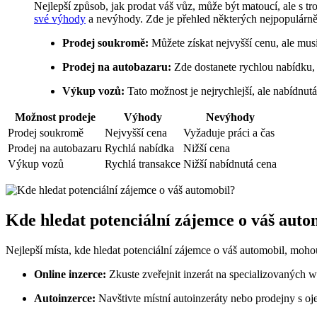
Nejlepší způsob, jak prodat váš vůz, může být matoucí, ale s tr
své výhody
a nevýhody. Zde je přehled některých nejpopulárně
Prodej soukromě:
Můžete získat nejvyšší cenu, ale musí
Prodej na autobazaru:
Zde dostanete rychlou nabídku, 
Výkup vozů:
Tato možnost je nejrychlejší, ale nabídnut
Možnost prodeje
Výhody
Nevýhody
Prodej soukromě
Nejvyšší cena
Vyžaduje práci a čas
Prodej na autobazaru
Rychlá nabídka
Nižší cena
Výkup vozů
Rychlá transakce
Nižší nabídnutá cena
Kde hledat potenciální zájemce o váš auto
Nejlepší místa, kde hledat potenciální zájemce o váš automobil, moho
Online inzerce:
Zkuste zveřejnit inzerát na specializovaných w
Autoinzerce:
Navštivte místní autoinzeráty nebo prodejny s oj