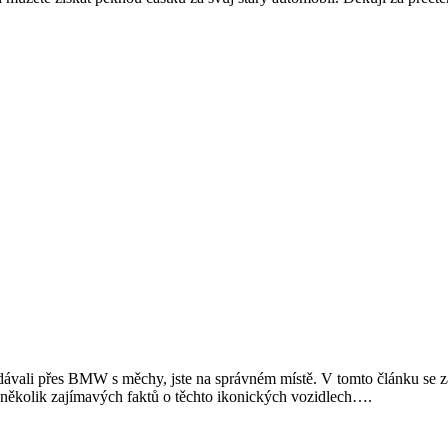
vali přes BMW s měchy, jste na správném místě. V tomto článku se zam
it několik zajímavých faktů o těchto ikonických vozidlech….