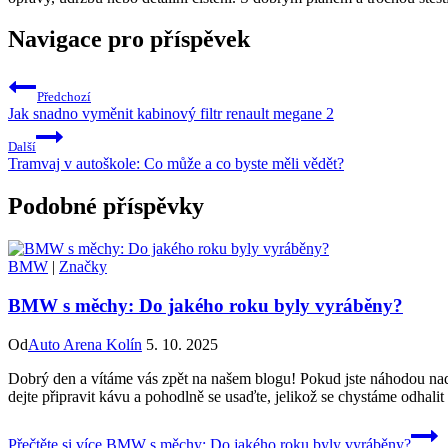
Navigace pro příspěvek
Předchozí
Jak snadno vyměnit kabinový filtr renault megane 2
Další
Tramvaj v autoškole: Co může a co byste měli vědět?
Podobné příspěvky
BMW
|
Značky
BMW s měchy: Do jakého roku byly vyráběny?
Od
Auto Arena Kolín
5. 10. 2025
Dobrý den a vítáme vás zpět na našem blogu! Pokud jste náhodou nadá
dejte připravit kávu a pohodlně se usaďte, jelikož se chystáme odhal
Přečtěte si více
BMW s měchy: Do jakého roku byly vyráběny?