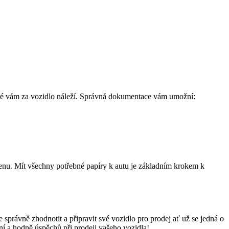
které vám za vozidlo náleží. Správná dokumentace vám umožní:
cenu. Mít všechny potřebné papíry k autu je základním krokem k
správně zhodnotit a připravit své vozidlo pro prodej ať už se jedná o
ení a hodně úspěchů při prodeji vašeho vozidla!