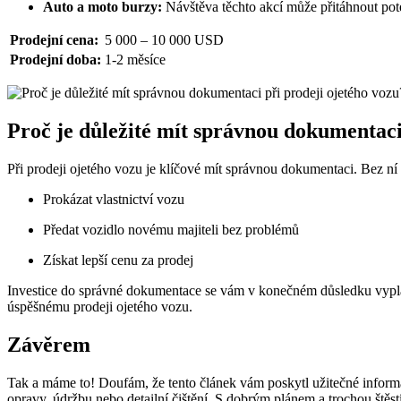
Auto a moto burzy:
Návštěva těchto akcí může přitáhnout poten
Prodejní cena:
5 000 – 10 000 USD
Prodejní doba:
1-2 měsíce
Proč je důležité mít správnou dokumentaci
Při prodeji ojetého vozu je klíčové mít správnou dokumentaci. Bez ní
Prokázat vlastnictví vozu
Předat vozidlo novému majiteli bez problémů
Získat lepší cenu za prodej
Investice do správné dokumentace se vám v konečném důsledku vyplatí
úspěšnému prodeji ojetého vozu.
Závěrem
Tak a máme to! Doufám, že tento článek vám poskytl užitečné informac
opravy, údržbu nebo detailní čištění. S dobrým plánem a trochou štěst