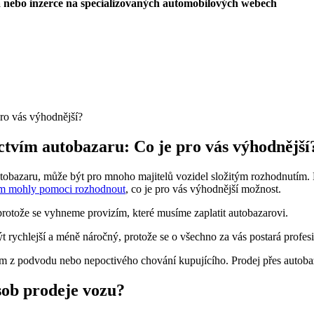
a nebo inzerce na specializovaných automobilových webech
ctvím autobazaru: Co je pro vás výhodnější
autobazaru, může být pro mnoho majitelů vozidel složitým rozhodnutí
m mohly pomoci rozhodnout
, co je pro vás výhodnější možnost.
rotože se vyhneme provizím, které musíme zaplatit autobazarovi.
 rychlejší a méně náročný, protože se o všechno za vás postará profes
m z podvodu nebo nepoctivého chování kupujícího. Prodej přes autobaza
sob prodeje vozu?