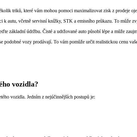
několik triků, které vám mohou pomoci maximalizovat zisk z prodeje oje
k autu, včetně servisní knížky, STK a emisního průkazu. To může zvýš
ďte základní údržbu. Čisté a udržované auto působí lépe a může zaujm
ik se podobné vozy prodávají. To vám pomůže určit realistickou cenu vaš
tého vozidla?
etého vozidla. Jedním z nejúčinnějších postupů je: