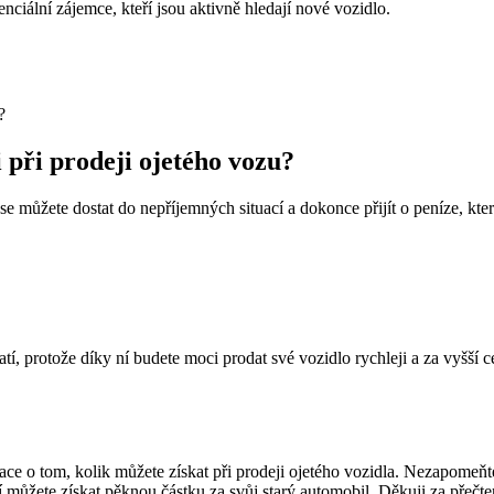
ciální zájemce, kteří jsou aktivně hledají nové vozidlo.
 při prodeji ojetého vozu?
 se můžete dostat do nepříjemných situací a dokonce přijít o peníze, 
, protože díky ní budete moci prodat své vozidlo rychleji a za vyšší 
e o tom, kolik můžete získat při prodeji ojetého vozidla. Nezapomeňte 
í můžete získat pěknou částku za svůj starý automobil. Děkuji za přečt