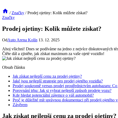
/
Značky
/
Prodej ojetiny: Kolik můžete získat?
Značky
Prodej ojetiny: Kolik můžete získat?
Od
Auto Arena Kolín
13. 12. 2025
Ahoj všichni! Dnes se podíváme na jedno z nejvíce diskutovaných témat
Čtěte dál a zjistěte, jak získat maximum za vaše ojeté vozidlo!
Obsah článku
Jak získat nejlepší cenu za prodej ojetiny?
Jaké jsou nejlepší strategie pro prodej ojetého vozidla?
Prodej soukromě versus prodej prostřednictvím autobazaru: Co 
Porovnání trhu: Jak si vybrat nejlepší způsob prodeje vozu?
Kde hledat potenciální zájemce o váš automobil?
Proč je důležité mít správnou dokumentaci při prodeji ojetého 
Závěrem
Jak získat nejlepší cenu za prodej ojetiny?