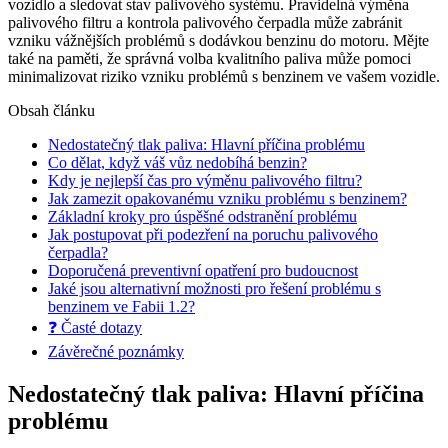
vozidlo a sledovat stav palivového systému. Pravidelná výměna
palivového filtru a kontrola palivového čerpadla může zabránit
vzniku vážnějších problémů s dodávkou benzinu do motoru. Mějte
také na paměti, že správná volba kvalitního paliva může pomoci
minimalizovat riziko vzniku problémů s benzinem ve vašem vozidle.
Obsah článku
Nedostatečný tlak paliva: Hlavní příčina problému
Co dělat, když váš vůz nedobíhá benzin?
Kdy je nejlepší čas pro výměnu palivového filtru?
Jak zamezit opakovanému vzniku problému s benzinem?
Základní kroky pro úspěšné odstranění problému
Jak postupovat při podezření na poruchu palivového
čerpadla?
Doporučená preventivní opatření pro budoucnost
Jaké jsou alternativní možnosti pro řešení problému s
benzinem ve Fabii 1.2?
❓ Časté dotazy
Závěrečné poznámky
Nedostatečný tlak paliva: Hlavní příčina
problému