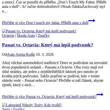
a emocí. Čas se ponořit do příběhu „Don’t Touch My Fabia: Příběh
auta s duší“. Ať začne dobrodružství! Obsah článkuZachovalý styl
a…
Přečtěte si více
Don’t touch my fabia: Příběh auta s duší
Octavia
|
Škoda Auto
|
Značky
Passat vs. Octavia: Který má lepší podvozek?
Od
Auto Arena Kolín
10. 3. 2026
Ahoj všichni automobiloví nadšenci! Dnes se podíváme na srovnání
dvou populárních sedanů – Passatu a Octavie. Oba vozy mají své
silné stránky, ale jeden z nejdůležitějších faktorů pro mnoho je
kvalita jejich podvozku. Takže pojďme se podívat, kdo v tomto
ohledu vede – Passat nebo Octavia? Přečtěte si náš článek, abyste
zjistili, který z nich…
Přečtěte si více
Passat vs. Octavia: Který má lepší podvozek?
Tesla
|
Značky