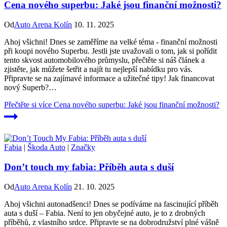
Cena nového superbu: Jaké jsou finanční možnosti?
Od
Auto Arena Kolín
10. 11. 2025
Ahoj všichni! Dnes se zaměříme na velké⁢ téma ⁣- finanční možnosti
při koupi nového Superbu.‍ Jestli jste uvažovali ⁤o tom, jak si pořídit
tento skvost automobilového průmyslu, přečtěte si náš článek a
zjistěte, ⁣jak můžete‍ šetřit a najít tu ⁣nejlepší nabídku pro⁢ vás.
Připravte se ‍na ‍zajímavé informace a užitečné tipy! Jak financovat
nový Superb?…
Přečtěte si více
Cena nového superbu: Jaké jsou finanční možnosti?
Fabia
|
Škoda Auto
|
Značky
Don’t touch my fabia: Příběh auta s duší
Od
Auto Arena Kolín
21. 10. 2025
Ahoj všichni autonadšenci! Dnes se podíváme na fascinující příběh
auta s duší – Fabia. Není to jen obyčejné auto, je to z drobných
příběhů, z vlastního srdce. Připravte se na dobrodružství plné vášně