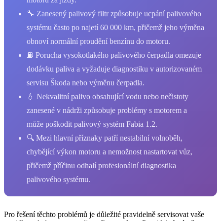
🔧 Zanesený palivový filtr způsobuje ucpání palivového
systému často po najetí 60 000 km, přičemž jeho výměna
obnoví normální proudění benzínu do motoru.
⛽ Porucha vysokotlakého palivového čerpadla omezuje
dodávku paliva a vyžaduje diagnostiku v autorizovaném
servisu Škoda nebo výměnu čerpadla.
💧 Nekvalitní palivo obsahující vodu nebo nečistoty
zanesené v nádrži způsobuje problémy s motorem a
může poškodit palivový systém Fabia 1.2.
🔍 Mezi hlavní příznaky patří nestabilní volnoběh,
chybějící výkon motoru a nemožnost nastartovat vůz,
přičemž příčinu odhalí profesionální diagnostika
palivového systému.
Pro řešení těchto problémů je důležité pravidelně servisovat vaše