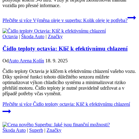
vozidla pro přesné informace.
Přečtěte si více
Výměna oleje v superbu: Kolik oleje je potřeba?
Octavia
|
Škoda Auto
|
Značky
Čidlo teploty octavia: Klíč k efektivnímu chlazení
Od
Auto Arena Kolín
18. 9. 2025
Čidlo teploty Octavia je klíčem k efektivnímu chlazení vašeho vozu.
Díky správné funkci tohoto důležitého senzoru můžete
optimalizovat výkon chladicího systému a minimalizovat riziko
přehřátí motoru. Čidlo teploty je nutné pravidelně udržovat a v
případě potřeby včas vyměnit.
Přečtěte si více
Čidlo teploty octavia: Klíč k efektivnímu chlazení
Škoda Auto
|
Superb
|
Značky