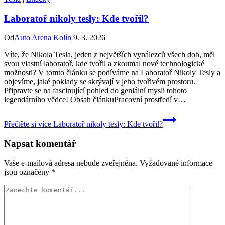
Laboratoř nikoly tesly: Kde tvořil?
Od
Auto Arena Kolín
9. 3. 2026
Víte, že Nikola Tesla, jeden z největších vynálezců všech dob, měl
svou vlastní laboratoř, kde tvořil a zkoumal nové technologické
možnosti? V tomto článku se podíváme na Laboratoř Nikoly Tesly a
objevíme, jaké poklady se skrývají v jeho tvořivém prostoru.
Připravte se na fascinující pohled do geniální mysli tohoto
legendárního vědce! Obsah článkuPracovní prostředí v…
Přečtěte si více
Laboratoř nikoly tesly: Kde tvořil?
Napsat komentář
Vaše e-mailová adresa nebude zveřejněna.
Vyžadované informace
jsou označeny
*