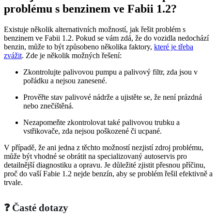
problému s benzinem ve Fabii 1.2?
Existuje několik alternativních možností, jak řešit problém s
benzinem ve Fabii 1.2. Pokud se vám zdá, že do vozidla nedochází
benzin, může to být způsobeno několika faktory,
které je třeba
zvážit
. Zde je několik možných řešení:
Zkontrolujte palivovou pumpu a palivový filtr, zda jsou v
pořádku a nejsou zanesené.
Prověřte stav palivové nádrže a ujistěte se, že není prázdná
nebo znečištěná.
Nezapomeňte zkontrolovat také palivovou trubku a
vstřikovače, zda nejsou poškozené či ucpané.
V případě, že ani jedna z těchto možností nezjistí zdroj problému,
může být vhodné se obrátit na specializovaný autoservis pro
detailnější diagnostiku a opravu. Je důležité zjistit přesnou příčinu,
proč do vaší Fabie 1.2 nejde benzín, aby se problém řešil efektivně a
trvale.
❓ Časté dotazy