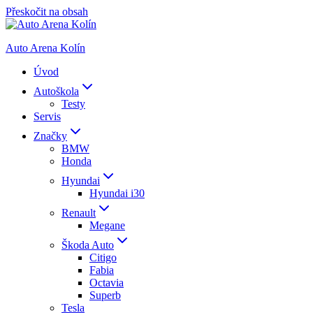
Přeskočit na obsah
Auto Arena Kolín
Úvod
Autoškola
Testy
Servis
Značky
BMW
Honda
Hyundai
Hyundai i30
Renault
Megane
Škoda Auto
Citigo
Fabia
Octavia
Superb
Tesla