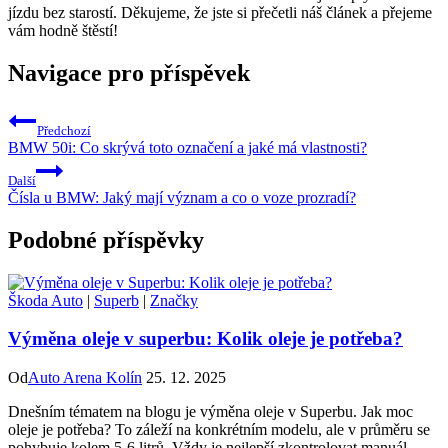
jízdu bez starostí. Děkujeme, že jste si přečetli náš článek a přejeme
vám hodně štěstí!
Navigace pro příspěvek
Předchozí
BMW 50i: Co skrývá toto označení a jaké má vlastnosti?
Další
Čísla u BMW: Jaký mají význam a co o voze prozradí?
Podobné příspěvky
Škoda Auto
|
Superb
|
Značky
Výměna oleje v superbu: Kolik oleje je potřeba?
Od
Auto Arena Kolín
25. 12. 2025
Dnešním tématem na blogu je výměna oleje v Superbu. Jak moc
oleje je potřeba? To záleží na konkrétním modelu, ale v průměru se
pohybuje kolem 5-6 litrů. Vždy je nejlepší zkontrolovat manuál