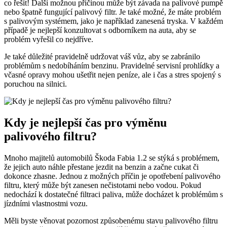
co řešit! Další možnou příčinou může být závada na palivové pumpě
nebo špatně fungující palivový filtr. Je také možné, že máte problém
s palivovým systémem, jako je například zanesená tryska. V každém
případě je nejlepší konzultovat s odborníkem na auta, aby se
problém vyřešil co nejdříve.
Je také důležité pravidelně udržovat váš vůz, aby se zabránilo
problémům s nedobíháním benzinu. Pravidelné servisní prohlídky a
včasné opravy mohou ušetřit nejen peníze, ale i čas a stres spojený s
poruchou na silnici.
Kdy je nejlepší čas pro výměnu
palivového filtru?
Mnoho majitelů automobilů Škoda Fabia 1.2 se stýká s problémem,
že jejich auto náhle přestane jezdit na benzin a začne cukat či
dokonce zhasne. Jednou z možných příčin je opotřebení palivového
filtru, který může být zanesen nečistotami nebo vodou. Pokud
nedochází k dostatečné filtraci paliva, může docházet k problémům s
jízdními vlastnostmi vozu.
Měli byste věnovat pozornost způsobenému stavu palivového filtru