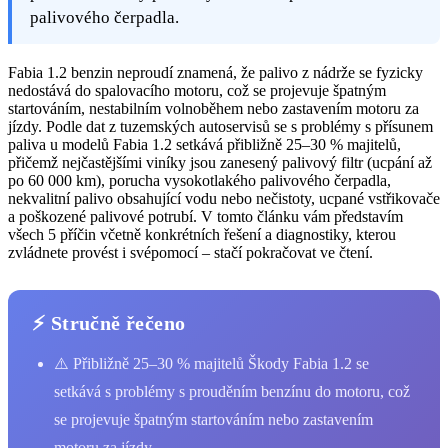
palivového čerpadla.
Fabia 1.2 benzin neproudí znamená, že palivo z nádrže se fyzicky
nedostává do spalovacího motoru, což se projevuje špatným
startováním, nestabilním volnoběhem nebo zastavením motoru za
jízdy. Podle dat z tuzemských autoservisů se s problémy s přísunem
paliva u modelů Fabia 1.2 setkává přibližně 25–30 % majitelů,
přičemž nejčastějšími viníky jsou zanesený palivový filtr (ucpání až
po 60 000 km), porucha vysokotlakého palivového čerpadla,
nekvalitní palivo obsahující vodu nebo nečistoty, ucpané vstřikovače
a poškozené palivové potrubí. V tomto článku vám představím
všech 5 příčin včetně konkrétních řešení a diagnostiky, kterou
zvládnete provést i svépomocí – stačí pokračovat ve čtení.
⚡ Stručně řečeno
⚠️ Přibližně 25–30 % majitelů Škody Fabia 1.2 se
setkává s problémy s prouděním benzínu do motoru, což
se projevuje špatným startováním nebo zastavením
motoru za jízdy.