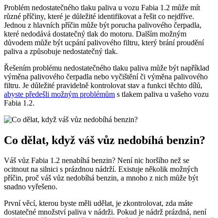
Problém nedostatečného tlaku paliva u vozu Fabia 1.2 může mít
různé příčiny, které je důležité identifikovat a řešit co nejdříve.
Jednou z hlavních příčin může být porucha palivového čerpadla,
které nedodává dostatečný tlak do motoru. Dalším možným
důvodem může být ucpání palivového filtru, který brání proudění
paliva a způsobuje nedostatečný tlak.
Řešením problému nedostatečného tlaku paliva může být například
výměna palivového čerpadla nebo vyčištění či výměna palivového
filtru. Je důležité pravidelně kontrolovat stav a funkci těchto dílů,
abyste předešli možným problémům
s tlakem paliva u vašeho vozu
Fabia 1.2.
Co dělat, když váš vůz nedobíhá benzin?
Váš vůz Fabia 1.2 nenabíhá benzin? Není nic horšího než se
ocitnout na silnici s prázdnou nádrží. Existuje několik možných
příčin, proč váš vůz nedobíhá benzin, a mnoho z nich může být
snadno vyřešeno.
První věcí, kterou byste měli udělat, je zkontrolovat, zda máte
dostatečné množství paliva v nádrži. Pokud je nádrž prázdná, není