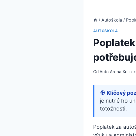
/
Autoškola
/
Popl
AUTOŠKOLA
Poplatek 
potřebuje
Od
Auto Arena Kolín
🎯 Klíčový po
je nutné ho u
totožnosti.
Poplatek za autoš
výuku a administ