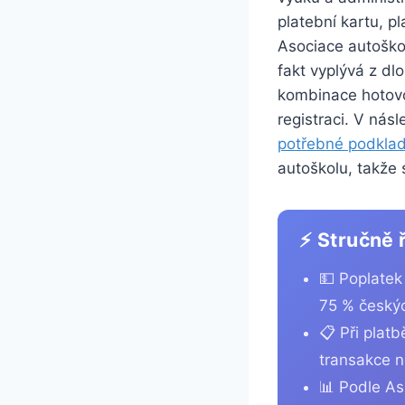
platební kartu, p
Asociace autoško
fakt vyplývá z dl
kombinace hotovos
registraci. V násl
potřebné podkla
autoškolu, takže
⚡ Stručně 
💵 Poplatek
75 % českýc
📋 Při platb
transakce 
📊 Podle As