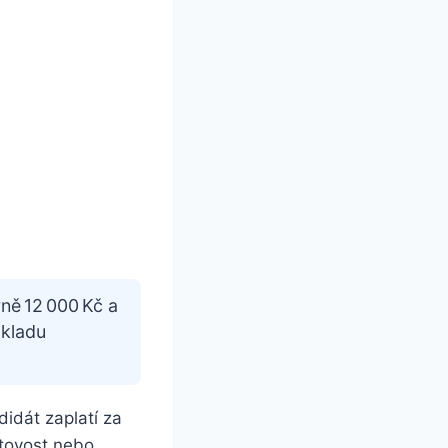
ně 12 000 Kč a
okladu
didát zaplatí za
otovost nebo