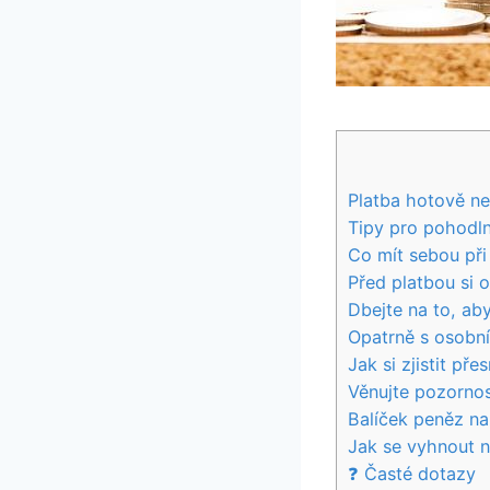
Platba hotově ne
Tipy⁢ pro pohodln
Co mít sebou při 
Před ​platbou si 
Dbejte⁤ na to, ab
Opatrně s osobním
Jak si zjistit pře
Věnujte pozornos
Balíček peněz na
Jak se ⁣vyhnout
❓ Časté dotazy