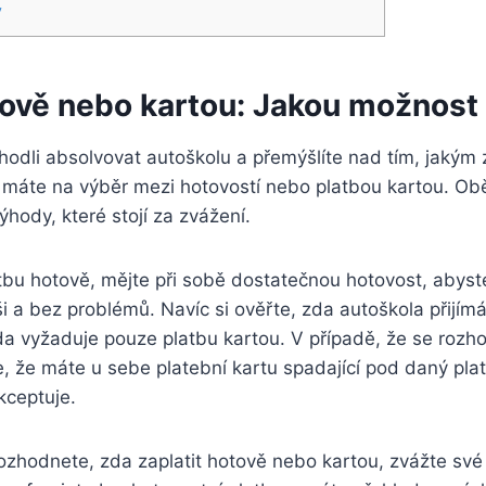
y
ově nebo ⁣kartou: Jakou možnost ⁤
hodli absolvovat autoškolu ⁣a přemýšlíte nad tím, jaký
, máte na výběr‍ mezi hotovostí nebo platbou kartou. Ob
hody, které stojí za zvážení.
tbu hotově, mějte při sobě dostatečnou hotovost, abyste
ši a bez ‌problémů. Navíc si ověřte, zda autoškola přijím
a vyžaduje pouze ⁢platbu kartou. V případě, že se rozh
e, že máte⁢ u sebe⁤ platební kartu spadající pod daný pla
kceptuje.
ozhodnete, zda zaplatit hotově nebo kartou, zvážte své