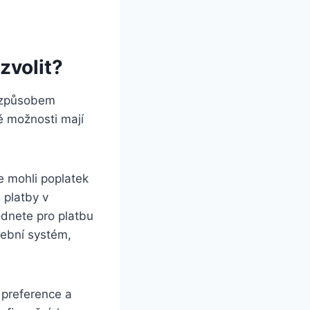
zvolit?
m způsobem
ě možnosti mají
 mohli⁢ poplatek
á platby v
odnete pro platbu
tební⁣ systém,
 preference a