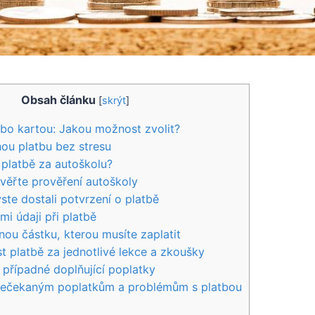
Obsah článku
[
skrýt
]
bo ⁣kartou: Jakou možnost ⁤zvolit?
ou ⁤platbu bez stresu
platbě za ‌autoškolu?
ověřte prověření autoškoly
yste dostali potvrzení o platbě
i údaji při platbě
snou částku, kterou musíte‍ zaplatit
t platbě za jednotlivé‍ lekce a zkoušky
 případné doplňující poplatky
 nečekaným poplatkům a problémům s platbou