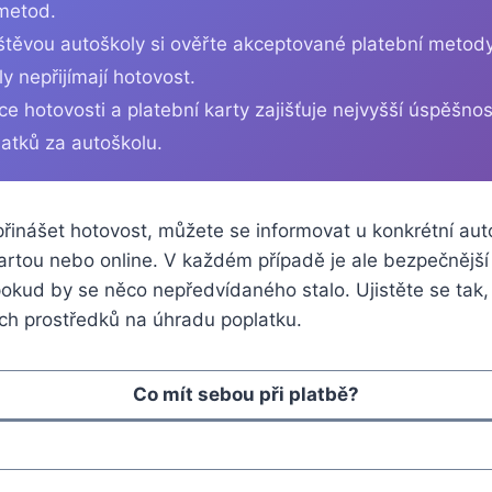
metod.
těvou autoškoly si ověřte akceptované platební metody
y nepřijímají hotovost.
e hotovosti a platební karty zajišťuje nejvyšší úspěšnost
atků za autoškolu.
inášet hotovost, můžete se informovat u konkrétní auto
rtou⁢ nebo online. V každém případě je ‌ale bezpečnější
pokud by se něco nepředvídaného stalo. Ujistěte se tak
ích prostředků na úhradu poplatku.
Co mít sebou​ při platbě?