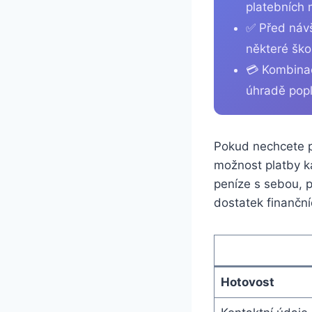
platebních 
✅ Před návš
některé škol
💳 Kombinac
úhradě popl
Pokud nechcete př
možnost platby ka
peníze s sebou, 
dostatek finančn
Hotovost