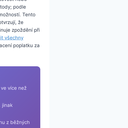
etody; podle
možností. Tento
tvrzují, že
inuje zpoždění při
vit všechny
lacení poplatku za
 ve více než
 jinak
dnu z běžných