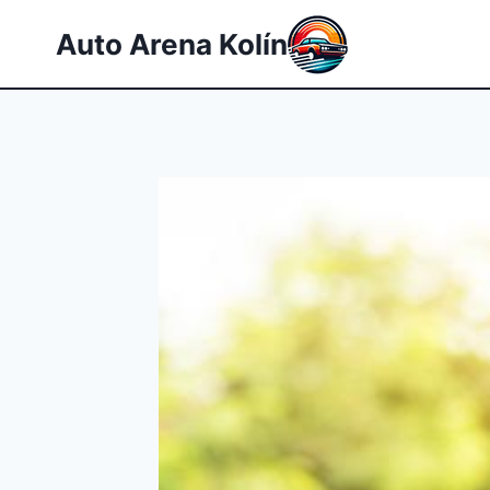
Přeskočit
Auto Arena Kolín
na
obsah