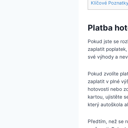
Klíčové Poznatk
Platba hot
Pokud jste se roz
zaplatit poplatek
své výhody a nevý
Pokud zvolíte pla
zaplatit v plné vý
hotovosti nebo zd
kartou, ujistěte s
který autoškola a
Předtím, než se r