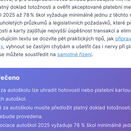
latný doklad totožnosti a ověřit akceptované platební m
l 2025 až 78 % škol vyžaduje minimálně jednu z těchto 
ouholetých průzkumů a legislativních požadavků, které po
ti a karty zajišťuje nejvyšší úspěšnost transakcí a elim
edujícím textu se dozvíte pět praktických tipů, jak
připra
dy
, vyhnout se častým chybám a ušetřit čas i nervy při p
 se můžete soustředit na
samotné řízení
.
řečeno
 za autoškolu lze uhradit hotovostí nebo platební kartou
h autoškol.
ě za autoškolu musíte předložit platný doklad totožnosti,
nebude provedena.
ociace autoškol 2025 vyžaduje 78 % škol minimálně je