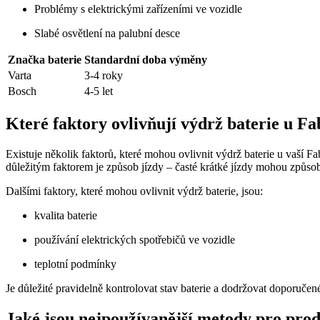
Problémy s elektrickými zařízeními ve vozidle
Slabé osvětlení na palubní desce
Značka baterie
Standardní doba výměny
Varta
3-4 roky
Bosch
4-5 let
Které faktory ovlivňují výdrž baterie u Fa
Existuje několik faktorů, které mohou ovlivnit výdrž baterie u vaší F
důležitým faktorem je způsob jízdy – časté krátké jízdy mohou způsobi
Dalšími faktory, které mohou ovlivnit výdrž baterie, jsou:
kvalita baterie
používání elektrických spotřebičů ve vozidle
teplotní podmínky
Je důležité pravidelně kontrolovat stav baterie a dodržovat doporučené
Jaké jsou nejpoužívanější metody pro prod