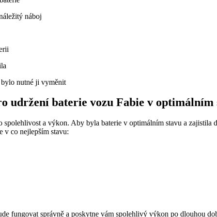
náležitý náboj
rii
ila
 bylo nutné ji vyměnit
o udržení baterie vozu Fabie v optimálním
spolehlivost a výkon. Aby byla baterie v optimálním stavu a zajistila d
e v co nejlepším stavu:
e bude fungovat správně a poskytne vám spolehlivý výkon po dlouhou d