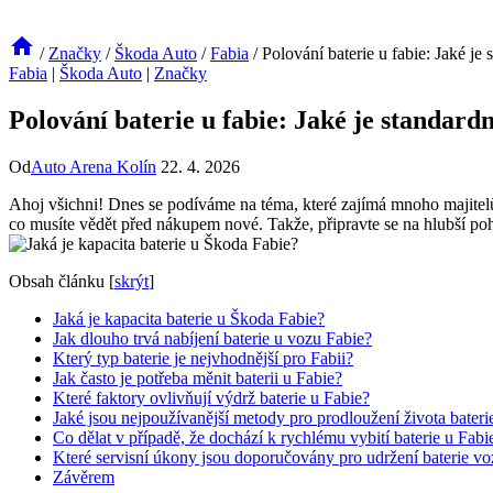
/
Značky
/
Škoda Auto
/
Fabia
/
Polování baterie u fabie: Jaké je 
Fabia
|
Škoda Auto
|
Značky
Polování baterie u fabie: Jaké je standard
Od
Auto Arena Kolín
22. 4. 2026
Ahoj všichni! Dnes se podíváme na téma, které zajímá mnoho majitelů a
co musíte vědět před nákupem nové. Takže, připravte se na hlubší poh
Obsah článku
[
skrýt
]
Jaká je kapacita baterie u Škoda Fabie?
Jak dlouho trvá nabíjení baterie u vozu Fabie?
Který typ baterie je nejvhodnější pro Fabii?
Jak často je potřeba měnit baterii u Fabie?
Které faktory ovlivňují výdrž baterie u Fabie?
Jaké jsou nejpoužívanější metody pro prodloužení života bateri
Co dělat v případě, že dochází k rychlému vybití baterie u Fabi
Které servisní úkony jsou doporučovány pro udržení baterie vo
Závěrem