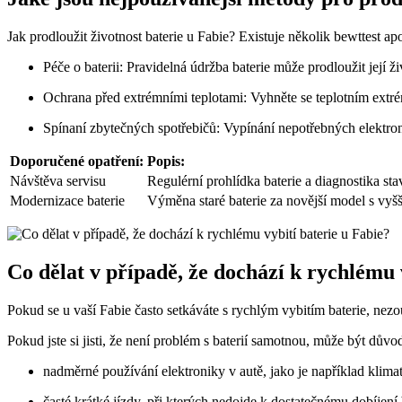
Jak prodloužit životnost baterie u Fabie? Existuje několik bewttest ap
Péče o baterii: Pravidelná údržba baterie může prodloužit její živ
Ochrana před extrémními teplotami: Vyhněte se teplotním extré
Spínaní zbytečných spotřebičů: Vypínání nepotřebných elektroni
Doporučené opatření:
Popis:
Návštěva servisu
Regulérní prohlídka baterie a diagnostika sta
Modernizace baterie
Výměna staré baterie za novější model s vyšš
Co dělat v případě, že dochází k rychlému 
Pokud se u vaší Fabie často setkáváte s rychlým vybitím baterie, nezo
Pokud jste si jisti, že není problém s baterií samotnou, může být důvod
nadměrné používání elektroniky v autě, jako je například klima
časté krátké jízdy, při kterých nedojde k dostatečnému dobíjení 