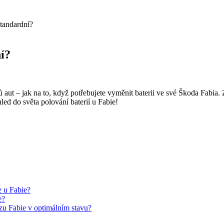
standardní?
ní?
ut – jak na to, když potřebujete vyměnit baterii ve své Škoda Fabia. Zj
led do světa polování baterií u Fabie!
e u Fabie?
e?
zu Fabie v optimálním stavu?