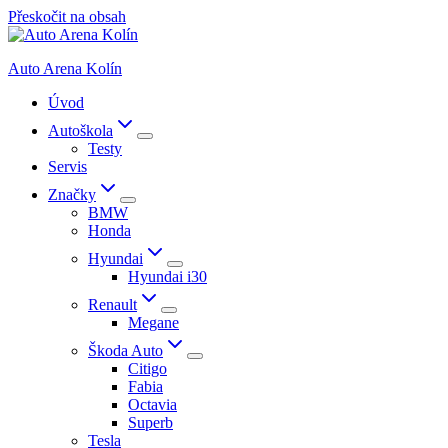
Přeskočit na obsah
Auto Arena Kolín
Úvod
Autoškola
Testy
Servis
Značky
BMW
Honda
Hyundai
Hyundai i30
Renault
Megane
Škoda Auto
Citigo
Fabia
Octavia
Superb
Tesla