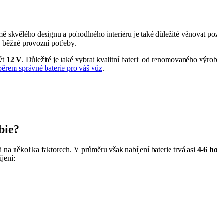
skvělého designu a pohodlného interiéru je také důležité věnovat pozor
o běžné provozní potřeby.
být
12 V
. Důležité je také vybrat kvalitní baterii od renomovaného výrob
ěrem správné baterie pro váš vůz
.
bie?
ti na několika faktorech. V průměru však nabíjení baterie trvá asi
4-6 h
íjení: