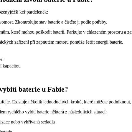
ozenyjóżší keř pardélenek:
otnost. Zkontrolujte stav baterie a čistěte ji podle potřeby.
mům, které mohou poškodit baterii. Parkujte v chlazeném prostoru a zam
ckých zařízení při zapnutém motoru pomůže šetřit energii baterie.
vu
í kapacitou
vybití baterie u Fabie?
ufejte. Existuje několik jednoduchých kroků, které můžete podniknout, a
em rychlého vybití baterie některá z následujících situací:
tizace nebo vyhřívaná sedadla
baterie