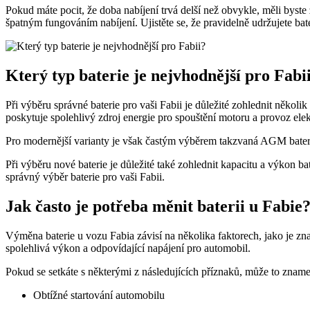
Pokud máte pocit, že doba nabíjení trvá delší než obvykle, měli byst
špatným fungováním nabíjení. Ujistěte se, že pravidelně udržujete bate
Který typ baterie je nejvhodnější pro Fabi
Při výběru správné baterie pro vaši Fabii je důležité zohlednit několik
poskytuje spolehlivý zdroj energie pro spouštění motoru a provoz elek
Pro modernější varianty je však častým výběrem takzvaná AGM baterie, 
Při výběru nové baterie je důležité také zohlednit kapacitu a výkon
správný výběr baterie pro vaši Fabii.
Jak často je potřeba měnit baterii u Fabie
Výměna baterie u vozu Fabia závisí na několika faktorech, jako je znač
spolehlivá výkon a odpovídající napájení pro automobil.
Pokud se setkáte s některými z následujících příznaků, může to znamen
Obtížné startování automobilu