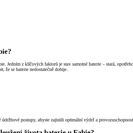
bie?
abie. Jedním z klíčových faktorů je stav samotné baterie – stará, opotř
t, že se baterie nedostatečně dobije.
 údržbové postupy, abyste zajistili optimální výdrž a provozuschopnost 
loužení života baterie u Fabie?