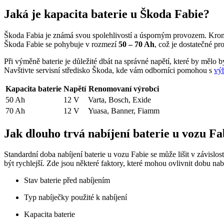
Jaká je kapacita baterie u Škoda Fabie?
Škoda Fabia je známá svou spolehlivostí a úsporným provozem. Kromě 
Škoda Fabie se pohybuje v rozmezí
50 – 70 Ah
, což je dostatečné pr
Při výměně baterie je důležité dbát na správné napětí, které by mělo 
Navštivte servisní středisko Škoda, kde vám odborníci pomohou s
výb
Kapacita baterie
Napětí
Renomovaní výrobci
50 Ah
12 V
Varta, Bosch, Exide
70 Ah
12 V
Yuasa, Banner, Fiamm
Jak dlouho trvá nabíjení baterie u vozu Fa
Standardní doba nabíjení baterie u vozu Fabie se může lišit v závislos
být rychlejší. Zde jsou některé faktory, které mohou ovlivnit dobu nab
Stav baterie před nabíjením
Typ nabíječky použité k nabíjení
Kapacita baterie