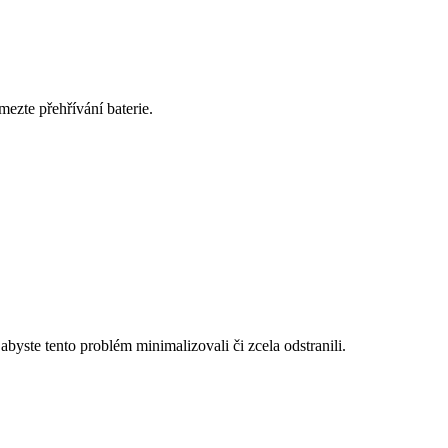
ezte přehřívání baterie.
byste tento problém minimalizovali či zcela odstranili.