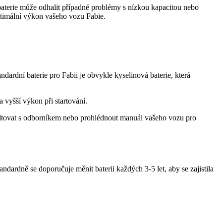
 baterie může odhalit případné problémy s nízkou kapacitou nebo
 optimální výkon vašeho vozu Fabie.
andardní baterie pro Fabii je obvykle kyselinová baterie, která
 vyšší výkon při startování.
zultovat s odborníkem nebo prohlédnout manuál vašeho vozu pro
ndardně se doporučuje měnit baterii každých 3-5 let, aby se zajistila