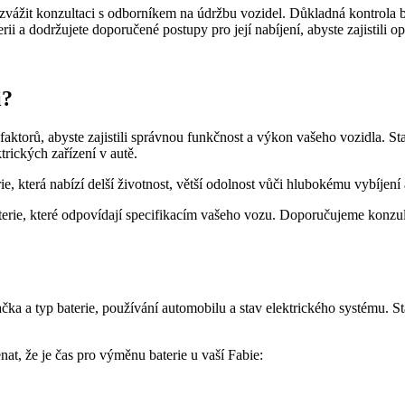
e zvážit konzultaci s odborníkem na údržbu vozidel. Důkladná kontrola
rii a dodržujete doporučené postupy pro její nabíjení, abyste zajistili
i?
 faktorů, abyste zajistili správnou funkčnost a výkon vašeho vozidla. St
trických zařízení v autě.
která nabízí delší životnost, větší odolnost vůči hlubokému vybíjení a
 baterie, které odpovídají specifikacím vašeho vozu. Doporučujeme kon
?
ka a typ baterie, používání automobilu a stav elektrického systému. Sta
at, že je čas pro výměnu baterie u vaší Fabie: