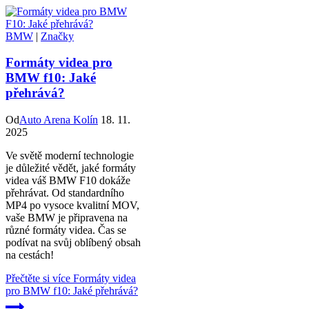
BMW
|
Značky
Formáty videa pro
BMW f10: Jaké
přehrává?
Od
Auto Arena Kolín
18. 11.
2025
Ve světě moderní technologie
je důležité vědět, jaké formáty
videa váš BMW F10 dokáže
přehrávat. Od standardního
MP4 po vysoce kvalitní MOV,
vaše BMW je připravena na
různé formáty videa. Čas se
podívat na svůj oblíbený obsah
na cestách!
Přečtěte si více
Formáty videa
pro BMW f10: Jaké přehrává?