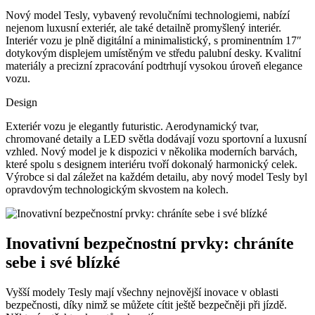
Nový model Tesly, vybavený revolučními technologiemi, nabízí
nejenom luxusní exteriér, ale také detailně promyšlený interiér.
Interiér vozu je plně digitální a minimalistický, s prominentním 17″
dotykovým displejem umístěným ve středu palubní desky. Kvalitní
materiály a precizní zpracování podtrhují vysokou úroveň elegance
vozu.
Design
Exteriér vozu je elegantly futuristic. Aerodynamický tvar,
chromované detaily a LED světla dodávají vozu sportovní a luxusní
vzhled. Nový model je k dispozici v několika moderních barvách,
které spolu s designem interiéru tvoří dokonalý harmonický celek.
Výrobce si dal záležet na každém detailu, aby nový model Tesly byl
opravdovým technologickým skvostem na kolech.
Inovativní bezpečnostní prvky: chráníte
sebe i své blízké
Vyšší modely Tesly mají všechny nejnovější inovace v oblasti
bezpečnosti, díky nimž se můžete cítit ještě bezpečněji při jízdě.