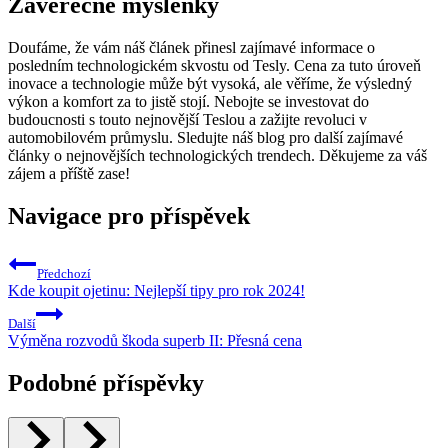
Závěrečné myšlenky
Doufáme, že vám náš článek přinesl zajímavé informace o
posledním technologickém skvostu od Tesly. Cena za tuto úroveň
inovace a technologie může být vysoká, ale věříme, že výsledný
výkon a komfort za to jistě stojí. Nebojte se investovat do
budoucnosti s touto nejnovější Teslou a zažijte revoluci v
automobilovém průmyslu. Sledujte náš blog pro další zajímavé
články o nejnovějších technologických trendech. Děkujeme za váš
zájem a příště zase!
Navigace pro příspěvek
Předchozí
Kde koupit ojetinu: Nejlepší tipy pro rok 2024!
Další
Výměna rozvodů škoda superb II: Přesná cena
Podobné příspěvky