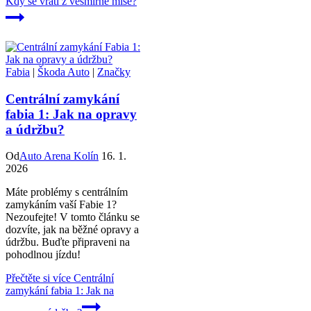
Kdy se vrátí z vesmírné mise?
Fabia
|
Škoda Auto
|
Značky
Centrální zamykání
fabia 1: Jak na opravy
a údržbu?
Od
Auto Arena Kolín
16. 1.
2026
Máte problémy s centrálním
zamykáním vaší Fabie 1?
Nezoufejte! V tomto článku se
dozvíte, jak na běžné opravy a
údržbu. Buďte připraveni na
pohodlnou jízdu!
Přečtěte si více
Centrální
zamykání fabia 1: Jak na