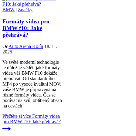
BMW
|
Značky
Formáty videa pro
BMW f10: Jaké
přehrává?
Od
Auto Arena Kolín
18. 11.
2025
Ve světě moderní technologie
je důležité vědět, jaké formáty
videa váš BMW F10 dokáže
přehrávat. Od standardního
MP4 po vysoce kvalitní MOV,
vaše BMW je připravena na
různé formáty videa. Čas se
podívat na svůj oblíbený obsah
na cestách!
Přečtěte si více
Formáty videa
pro BMW f10: Jaké přehrává?