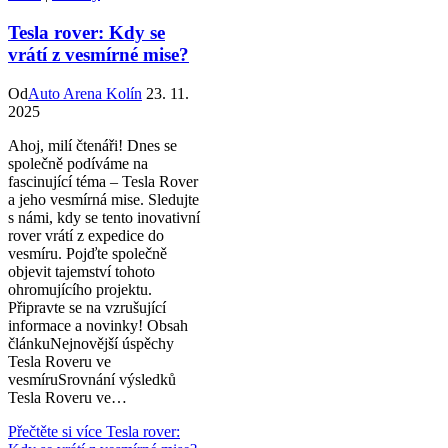
Tesla rover: Kdy se
vrátí z vesmírné mise?
Od
Auto Arena Kolín
23. 11.
2025
Ahoj, milí čtenáři! Dnes se
společně podíváme na
fascinující téma – Tesla Rover
a jeho vesmírná mise. Sledujte
s námi, kdy se tento inovativní
rover vrátí z expedice do
vesmíru. Pojďte společně
objevit tajemství tohoto
ohromujícího projektu.
Připravte se na vzrušující
informace a novinky! Obsah
článkuNejnovější úspěchy
Tesla Roveru ve
vesmíruSrovnání výsledků
Tesla Roveru ve…
Přečtěte si více
Tesla rover: