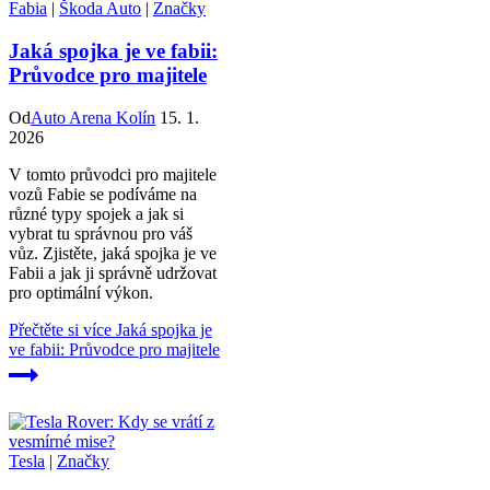
Fabia
|
Škoda Auto
|
Značky
Jaká spojka je ve fabii:
Průvodce pro majitele
Od
Auto Arena Kolín
15. 1.
2026
V tomto průvodci pro majitele
vozů Fabie se podíváme na
různé typy spojek a jak si
vybrat tu správnou pro váš
vůz. Zjistěte, jaká spojka je ve
Fabii a jak ji správně udržovat
pro optimální výkon.
Přečtěte si více
Jaká spojka je
ve fabii: Průvodce pro majitele
Tesla
|
Značky