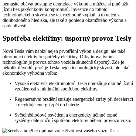
nemusíte obávat postupné degradace výkonu a můžete si plně užít
jízdu bez jakýchkoliv kompromisů. Investice do tohoto
technologického skvostu se tak rozhodně vyplatí, a to nejen z
dlouhodobého hlediska, ale také z pohledu okamžitého výkonu a
spolehlivosti.
Spotřeba elektřiny: úsporný provoz Tesly
Nová Tesla vám nabízí nejen prvotřídní výkon a design, ale také
ohromující efektivitu spotřeby elektřiny. Díky inovativním
technologiím je provoz tohoto vozidla skutečně úsporný. Zde je
několik důvodů, proč je Tesla nejen technologický skvost, ale také
ekonomicky výhodná volba:
Vysoká efektivita elektromotorů Tesla umožňuje dlouhé jízdní
vzdálenosti s minimální spotřebou elektřiny.
Regenerativní brzdění snižuje energetické ztráty při deceleraci
a recykluje energii zpět do baterie.
Světelnědiodové osvětlení a energeticky účinné topné
systémy dále snižují spotřebu elektřiny během provozu vozu.