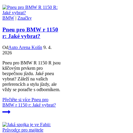
BMW
|
Značky
Pneu pro BMW r 1150
r: Jaké vybrat?
Od
Auto Arena Kolín
9. 4.
2026
Pneu pro BMW R 1150 R jsou
klíčovým prvkem pro
bezpečnou jízdu. Jaké pneu
vybrat? Záleží na vašich
preferencích a stylu jízdy, ale
vždy se poraďte s odborníkem.
Přečtěte si více
Pneu pro
BMW r 1150 r: Jaké vybrat?