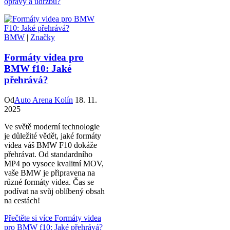
opravy a údržbu?
BMW
|
Značky
Formáty videa pro
BMW f10: Jaké
přehrává?
Od
Auto Arena Kolín
18. 11.
2025
Ve světě moderní technologie
je důležité vědět, jaké formáty
videa váš BMW F10 dokáže
přehrávat. Od standardního
MP4 po vysoce kvalitní MOV,
vaše BMW je připravena na
různé formáty videa. Čas se
podívat na svůj oblíbený obsah
na cestách!
Přečtěte si více
Formáty videa
pro BMW f10: Jaké přehrává?