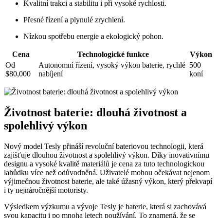
Kvalitní trakci a stabilitu i při vysoké rychlosti.
Přesné řízení a plynulé zrychlení.
Nízkou spotřebu energie a ekologický pohon.
Cena
Technologické funkce
Výkon
Od
Autonomní řízení, vysoký výkon baterie, rychlé
500
$80,000
nabíjení
koní
Životnost baterie: dlouhá životnost a
spolehlivý výkon
Nový model Tesly přináší revoluční bateriovou technologii, která
zajišťuje dlouhou životnost a spolehlivý výkon. Díky inovativnímu
designu a vysoké kvalitě materiálů je cena za tuto technologickou
lahůdku více než odůvodněná. Uživatelé mohou očekávat nejenom
výjimečnou životnost baterie, ale také úžasný výkon, který překvapí
i ty nejnáročnější motoristy.
Výsledkem výzkumu a vývoje Tesly je baterie, která si zachovává
svou kapacitu i po mnoha letech používání. To znamená, že se