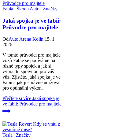
Fabia
|
Škoda Auto
|
Značky
Jaká spojka je ve fabii:
Průvodce pro majitele
Od
Auto Arena Kolín
15. 1.
2026
V tomto průvodci pro majitele
vozů Fabie se podíváme na
různé typy spojek a jak si
vybrat tu správnou pro váš
vůz. Zjistěte, jaká spojka je ve
Fabii a jak ji správně udržovat
pro optimální výkon.
Přečtěte si více
Jaká spojka je
ve fabii: Průvodce pro majitele
Tesla
|
Značky