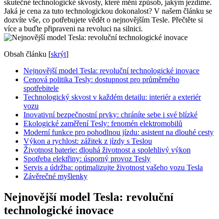
skutečné technologické skvosty, které mění způsob, jakým jezdíme.
Jaká je cena za tuto technologickou dokonalost? V našem článku se
dozvíte vše, co potřebujete vědět o nejnovějším Tesle. Přečtěte si
více a buďte připraveni na revoluci na silnici.
Obsah článku
[
skrýt
]
Nejnovější model Tesla: revoluční technologické inovace
Cenová politika Tesly: dostupnost pro průměrného
spotřebitele
Technologický skvost v každém detailu: interiér a exteriér
vozu
Inovativní bezpečnostní prvky: chráníte sebe i své blízké
Ekologické zaměření Tesly: fenomén elektromobilů
Moderní funkce pro pohodlnou jízdu: asistent na dlouhé cesty
Výkon a rychlost: zážitek z jízdy s Teslou
Životnost baterie: dlouhá životnost a spolehlivý výkon
Spotřeba elektřiny: úsporný provoz Tesly
Servis a údržba: optimalizujte životnost vašeho vozu Tesla
Závěrečné myšlenky
Nejnovější model Tesla: revoluční
technologické inovace