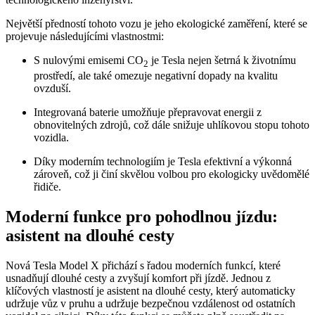
Největší předností tohoto vozu je jeho ekologické zaměření, které se
projevuje následujícími vlastnostmi:
S nulovými emisemi CO
je Tesla nejen šetrná k životnímu
2
prostředí, ale také omezuje negativní dopady na kvalitu
ovzduší.
Integrovaná baterie umožňuje přepravovat energii z
obnovitelných zdrojů, což dále snižuje uhlíkovou stopu tohoto
vozidla.
Díky moderním technologiím je Tesla efektivní a výkonná
zároveň, což ji činí skvělou volbou pro ekologicky uvědomělé
řidiče.
Moderní funkce pro pohodlnou jízdu:
asistent na dlouhé cesty
Nová Tesla Model X přichází s řadou moderních funkcí, které
usnadňují dlouhé cesty a zvyšují komfort při jízdě. Jednou z
klíčových vlastností je asistent na dlouhé cesty, který automaticky
udržuje vůz v pruhu a udržuje bezpečnou vzdálenost od ostatních