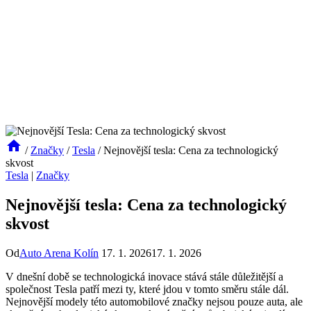
/
Značky
/
Tesla
/
Nejnovější tesla: Cena za technologický
skvost
Tesla
|
Značky
Nejnovější tesla: Cena za technologický
skvost
Od
Auto Arena Kolín
17. 1. 2026
17. 1. 2026
V dnešní době se technologická inovace stává stále důležitější a
společnost Tesla patří mezi ty, které jdou v tomto směru stále dál.
Nejnovější modely této automobilové značky nejsou pouze auta, ale