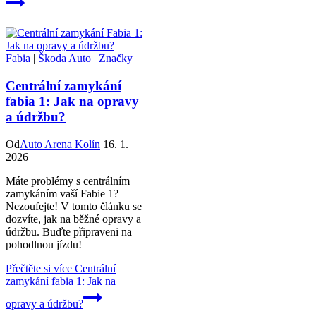
Fabia
|
Škoda Auto
|
Značky
Centrální zamykání
fabia 1: Jak na opravy
a údržbu?
Od
Auto Arena Kolín
16. 1.
2026
Máte problémy s centrálním
zamykáním vaší Fabie 1?
Nezoufejte! V tomto článku se
dozvíte, jak na běžné opravy a
údržbu. Buďte připraveni na
pohodlnou jízdu!
Přečtěte si více
Centrální
zamykání fabia 1: Jak na
opravy a údržbu?