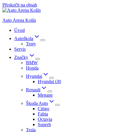
Přeskočit na obsah
Auto Arena Kolín
Úvod
Autoškola
Testy
Servis
Značky
BMW
Honda
Hyundai
Hyundai i30
Renault
Megane
Škoda Auto
Citigo
Fabia
Octavia
Superb
Tesla