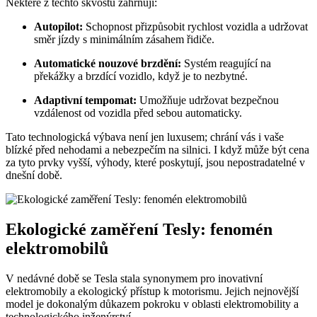
Některé z těchto skvostů zahrnují:
Autopilot:
Schopnost přizpůsobit rychlost vozidla a udržovat
směr jízdy s minimálním zásahem řidiče.
Automatické nouzové brzdění:
Systém reagující na
překážky a brzdící vozidlo, když je to nezbytné.
Adaptivní tempomat:
Umožňuje udržovat bezpečnou
vzdálenost od vozidla před sebou automaticky.
Tato technologická výbava není jen luxusem; chrání vás i vaše
blízké před nehodami a nebezpečím na silnici. I když může být cena
za tyto prvky vyšší, výhody, které poskytují, jsou nepostradatelné v
dnešní době.
Ekologické zaměření Tesly: fenomén
elektromobilů
V nedávné době se Tesla stala synonymem pro inovativní
elektromobily a ekologický přístup k motorismu. Jejich nejnovější
model je dokonalým důkazem pokroku v oblasti elektromobility a
technologického inženýrství.