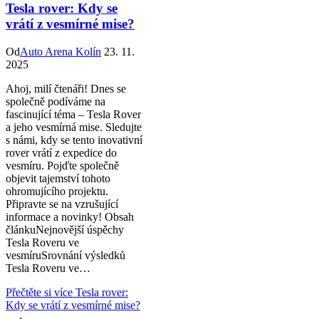
Tesla rover: Kdy se
vrátí z vesmírné mise?
Od
Auto Arena Kolín
23. 11.
2025
Ahoj, milí čtenáři! Dnes se
společně podíváme na
fascinující téma – Tesla Rover
a jeho vesmírná mise. Sledujte
s námi, kdy se tento inovativní
rover vrátí z expedice do
vesmíru. Pojďte společně
objevit tajemství tohoto
ohromujícího projektu.
Připravte se na vzrušující
informace a novinky! Obsah
článkuNejnovější úspěchy
Tesla Roveru ve
vesmíruSrovnání výsledků
Tesla Roveru ve…
Přečtěte si více
Tesla rover:
Kdy se vrátí z vesmírné mise?