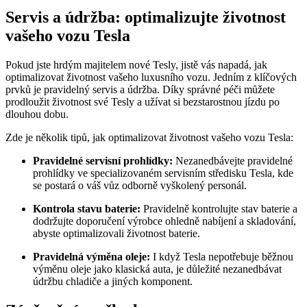
Servis a údržba: optimalizujte životnost
vašeho vozu Tesla
Pokud jste hrdým majitelem nové Tesly, jistě vás napadá, jak
optimalizovat životnost vašeho luxusního vozu. Jedním z klíčových
prvků je pravidelný servis a údržba. Díky správné péči můžete
prodloužit životnost své Tesly a užívat si bezstarostnou jízdu po
dlouhou dobu.
Zde je několik tipů, jak optimalizovat životnost vašeho vozu Tesla:
Pravidelné servisní prohlídky:
Nezanedbávejte pravidelné
prohlídky ve specializovaném servisním středisku Tesla, kde
se postará o váš vůz odborně vyškolený personál.
Kontrola stavu baterie:
Pravidelně kontrolujte stav baterie a
dodržujte doporučení výrobce ohledně nabíjení a skladování,
abyste optimalizovali životnost baterie.
Pravidelná výměna oleje:
I když Tesla nepotřebuje běžnou
výměnu oleje jako klasická auta, je důležité nezanedbávat
údržbu chladiče a jiných komponent.