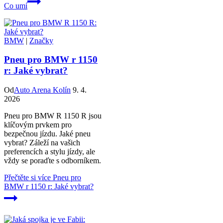
Co umí
BMW
|
Značky
Pneu pro BMW r 1150
r: Jaké vybrat?
Od
Auto Arena Kolín
9. 4.
2026
Pneu pro BMW R 1150 R jsou
klíčovým prvkem pro
bezpečnou jízdu. Jaké pneu
vybrat? Záleží na vašich
preferencích a stylu jízdy, ale
vždy se poraďte s odborníkem.
Přečtěte si více
Pneu pro
BMW r 1150 r: Jaké vybrat?