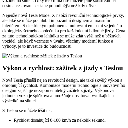
vozidel na silnici. Díky této funkci se můžete plně soustředit na
cestu a cestování se stane pohodlnější než kdy dříve.
Nejenže nová Tesla Model X nabízí revoluční technologické prvky,
ale také se může pochlubit impozantní designem a luxusním
interiérem. S elektrickým pohonem a nulovými emisemi se jedná o
ekologicky šetrného společníka pro každodenní i dlouhé jízdy. Cena
za tuto technologickou lahůdku se může zdát vyšší než u běžných
vozidel, ale když vezmete v úvahu všechny moderní funkce a
výhody, je to investice do budoucnosti.
Výkon a rychlost: zážitek z jízdy s Teslou
Nová Tesla přináší nejen revoluční design, ale také skvělý výkon a
ohromující rychlost. Kombinace moderní technologie a inovativního
designu zajišťuje nezapomenutelný zážitek z jízdy. Výkonová
jednotka vozu je špičková a umožňuje dosahovat vynikajících
výsledků na silnici.
S Teslou se můžete těšit na:
Rychlost dosahující 0-100 km/h za několik sekund.