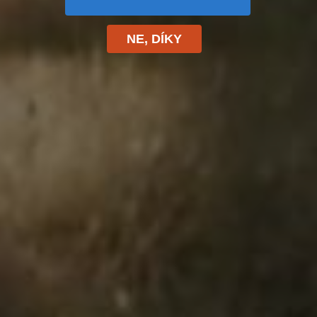
NE, DÍKY
Napsat komentář
Vaše e-mailová adresa nebude zveřejněna.
Vyžadované
informace jsou označeny
*
Komentář
*