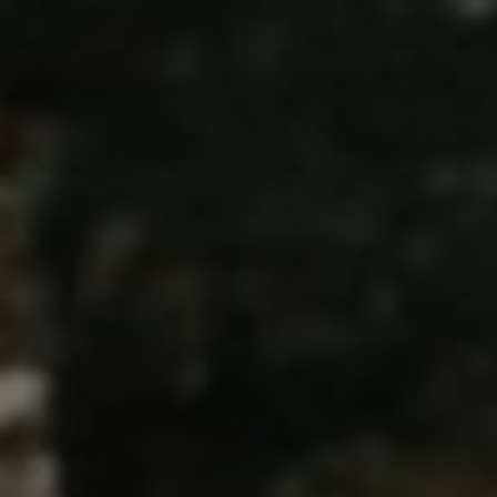
Nejlepší autoškola
Praha michle: Výcvik,
který otevře dveře!
Od
Auto Arena Kolín
11. 9. 2025
Vítejte na našem blogu, kde se budeme dnes
zabývat tématem nejlepší autoškoly v Praze
Michli. Pokud hledáte profesionální výcvik,
který vám otevře dveře
k novým možnostem a
dovednostem, jste na správném místě. Jsme tu
proto, abychom vám poskytli všechny potřebné
informace ohledně výcviku a jak si vybrat tu
nejlepší autoškolu pro sebe. Přečtěte si náš
článek a dejte nám vědět, jaké jsou vaše