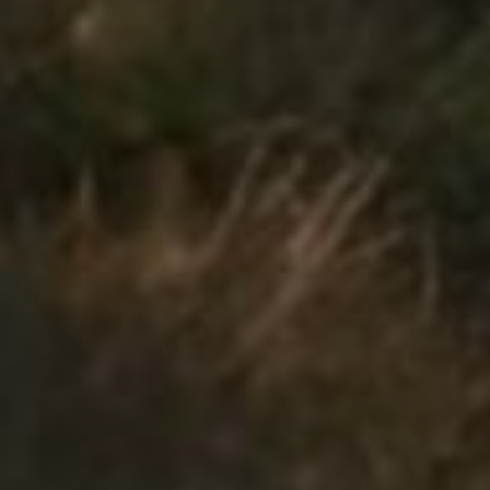
Jméno
*
E-mail
*
Uložit do prohlížeče jméno, e-mail a webovou
stránku pro budoucí komentáře.
BLOG