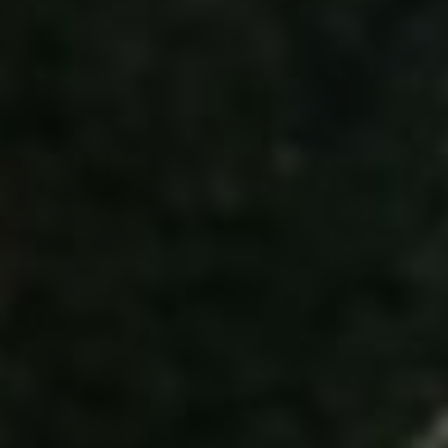
/
Autoškola
/
Nejlepší autoškola Praha michle: Výcvik,
který otevře dveře!
AUTOŠKOLA