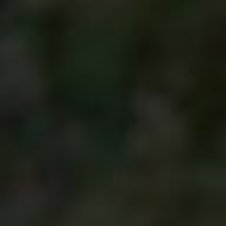
MENU
Auto Tipy a Triky
Blog
O Nás
Kontakty
© 2026 Auto Arena Kolín |
Ochrana Osobních
Údajů