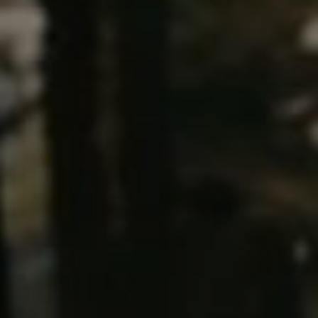
zkušenosti s autoškolou v Praze Michli!
Klíčové Poznatky
Doufáme, že tento článek vám přinesl užitečné
informace o nejlepší autoškole v Praze Michli.
Pokud hledáte profesionální výcvik, který vás
připraví na cestu k získání řidičského oprávnění,
neváhejte se obrátit na Autoškolu Praha
Michle. S moderními metodami výuky a
zkušenými instruktory, můžete být jistí, že
vstupujete do bezpečné jízdy. Nezapomeňte,
že dobrý výcvik otevírá dveře k novým
možnostem a
nezávislosti na silnici
.Čekáme na
vás za volantem!