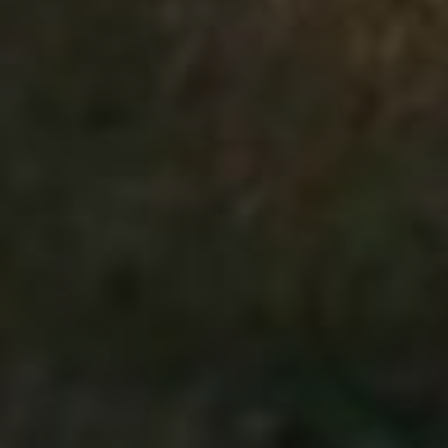
Autoškola
Testy
Servis
Značky
BMW
Honda
Hyundai
Hyundai i30
Renault
Megane
Škoda Auto
Citigo