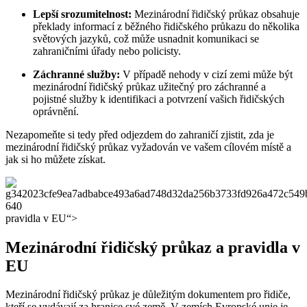
Lepší srozumitelnost:
Mezinárodní řidičský průkaz obsahuje
překlady informací z běžného řidičského průkazu do několika
světových jazyků, což může usnadnit komunikaci se
zahraničními úřady nebo policisty.
Záchranné služby:
V případě nehody v cizí zemi může být
mezinárodní řidičský průkaz užitečný pro záchranné a
pojistné služby k identifikaci a potvrzení vašich řidičských
oprávnění.
Nezapomeňte si tedy před odjezdem do zahraničí zjistit, zda je
mezinárodní řidičský průkaz vyžadován ve vašem cílovém místě a
jak si ho můžete získat.
pravidla v EU“>
Mezinárodní řidičský průkaz a pravidla v
EU
Mezinárodní řidičský průkaz je důležitým dokumentem pro řidiče,
kteří se vydávají za hranice své země. V zemích Evropské unie je