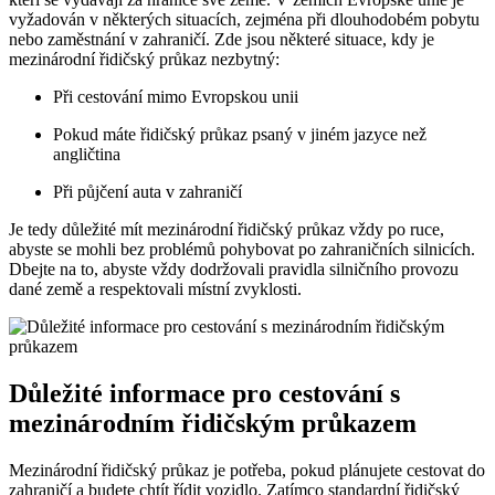
vyžadován v některých situacích, zejména při dlouhodobém pobytu
nebo zaměstnání v zahraničí. Zde jsou některé situace, kdy je
mezinárodní řidičský průkaz nezbytný:
Při cestování mimo Evropskou unii
Pokud máte řidičský průkaz psaný v jiném jazyce než
angličtina
Při půjčení auta v zahraničí
Je tedy důležité mít mezinárodní řidičský průkaz vždy po ruce,
abyste se mohli bez problémů pohybovat po zahraničních silnicích.
Dbejte na to, abyste vždy dodržovali pravidla silničního provozu
dané země a respektovali místní zvyklosti.
Důležité informace pro cestování s
mezinárodním řidičským průkazem
Mezinárodní řidičský průkaz je potřeba, pokud plánujete cestovat do
zahraničí a budete chtít řídit vozidlo. Zatímco standardní řidičský