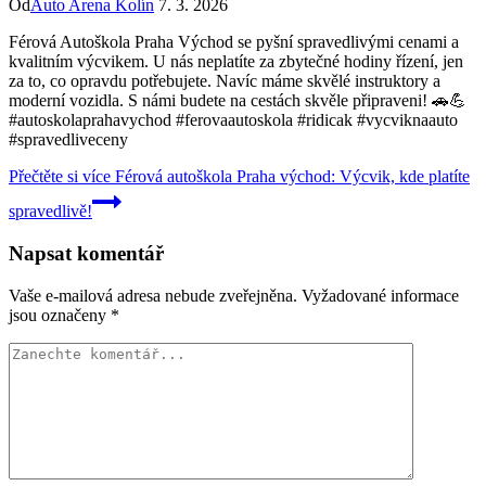
Od
Auto Arena Kolín
7. 3. 2026
Férová Autoškola Praha Východ se pyšní spravedlivými cenami a
kvalitním výcvikem. U nás neplatíte za zbytečné hodiny řízení, jen
za to, co opravdu potřebujete. Navíc máme skvělé instruktory a
moderní vozidla. S námi budete na cestách skvěle připraveni! 🚗💪
#autoskolaprahavychod #ferovaautoskola #ridicak #vycviknaauto
#spravedliveceny
Přečtěte si více
Férová autoškola Praha východ: Výcvik, kde platíte
spravedlivě!
Napsat komentář
Vaše e-mailová adresa nebude zveřejněna.
Vyžadované informace
jsou označeny
*