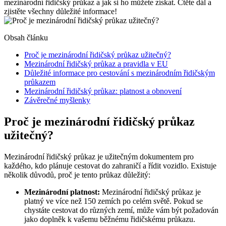
mezinárodní řidičský průkaz a jak si ho můžete získat. Čtěte dál a
zjistěte všechny důležité informace!
Obsah článku
Proč je mezinárodní řidičský průkaz užitečný?
Mezinárodní řidičský průkaz a pravidla v EU
Důležité informace pro cestování s mezinárodním řidičským
průkazem
Mezinárodní řidičský průkaz: platnost a obnovení
Závěrečné myšlenky
Proč je mezinárodní řidičský průkaz
užitečný?
Mezinárodní řidičský průkaz je užitečným dokumentem pro
každého, kdo plánuje cestovat do zahraničí a řídit vozidlo. Existuje
několik důvodů, proč je tento průkaz důležitý:
Mezinárodní platnost:
Mezinárodní řidičský průkaz je
platný ve více než 150 zemích po celém světě. Pokud se
chystáte cestovat do různých zemí, může vám být požadován
jako doplněk k vašemu běžnému řidičskému průkazu.