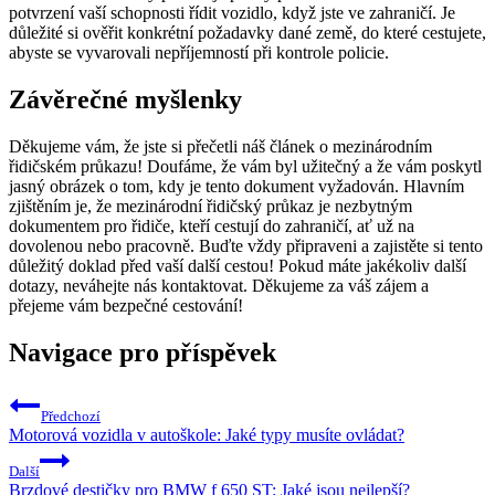
potvrzení vaší schopnosti řídit vozidlo, když jste ve zahraničí. Je
důležité si ověřit konkrétní požadavky dané země, do které cestujete,
abyste se vyvarovali nepříjemností při kontrole policie.
Závěrečné myšlenky
Děkujeme vám, že jste si přečetli náš článek o mezinárodním
řidičském průkazu! Doufáme, že vám byl užitečný a že vám poskytl
jasný obrázek o tom, kdy je tento dokument vyžadován. Hlavním
zjištěním je, že mezinárodní řidičský průkaz je nezbytným
dokumentem pro řidiče, kteří cestují do zahraničí, ať už na
dovolenou nebo pracovně. Buďte vždy připraveni a zajistěte si tento
důležitý doklad před vaší další cestou! Pokud máte jakékoliv další
dotazy, neváhejte nás kontaktovat. Děkujeme za váš zájem a
přejeme vám bezpečné cestování!
Navigace pro příspěvek
Předchozí
Motorová vozidla v autoškole: Jaké typy musíte ovládat?
Další
Brzdové destičky pro BMW f 650 ST: Jaké jsou nejlepší?