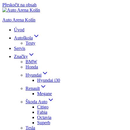
Přeskočit na obsah
Auto Arena Kolín
Úvod
Autoškola
Testy
Servis
Značky
BMW
Honda
Hyundai
Hyundai i30
Renault
Megane
Škoda Auto
Citigo
Fabia
Octavia
Superb
Tesla