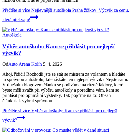
nízkou cenu. Buďte připraveni na silnici!
Přečtěte si více
Nejlevnější autoškola Praha žižkov: Výcvik za cenu,
která překvapí!
Autoškola
Výběr autoškoly: Kam se přihlásit pro nejlepší
výcvik?
Od
Auto Arena Kolín
5. 4. 2026
Ahoj, řidiči! ⁢Rozhodli jste se stát se ‌mistrem za ⁢volantem a hledáte
tu⁢ správnou autoškolu, kde získáte ten nejlepší‌ výcvik? Nejste sami.
V‌ dnešním blogovém článku se podíváme na různé faktory, které
byste ​měli zvážit při ⁤výběru autoškoly a poradíme vám, kam se
přihlásit pro optimální výsledky. Tak pojďme⁤ na to! Obsah
článkuJak vybrat správnou…
Přečtěte si více
Výběr autoškoly: Kam se přihlásit pro nejlepší
výcvik?