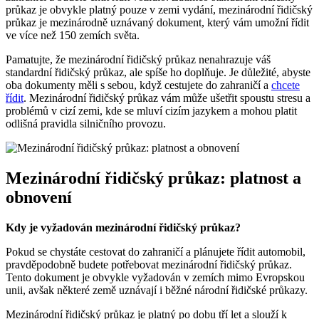
průkaz je obvykle platný pouze v zemi vydání, mezinárodní řidičský
průkaz je mezinárodně uznávaný dokument, který vám umožní řídit
ve více než 150 zemích světa.
Pamatujte, že mezinárodní řidičský průkaz nenahrazuje váš
standardní řidičský průkaz, ale spíše ho doplňuje. Je důležité, abyste
oba dokumenty měli s sebou, když cestujete do zahraničí a
chcete
řídit
. Mezinárodní řidičský průkaz vám může ušetřit spoustu stresu a
problémů v cizí zemi, kde se mluví cizím jazykem a mohou platit
odlišná pravidla silničního provozu.
Mezinárodní řidičský průkaz: platnost a
obnovení
Kdy je vyžadován mezinárodní řidičský průkaz?
Pokud se chystáte cestovat do zahraničí a plánujete řídit automobil,
pravděpodobně budete potřebovat mezinárodní řidičský průkaz.
Tento dokument je obvykle vyžadován v zemích mimo Evropskou
unii, avšak některé země uznávají i běžné národní řidičské průkazy.
Mezinárodní řidičský průkaz je platný po dobu tří let a slouží k