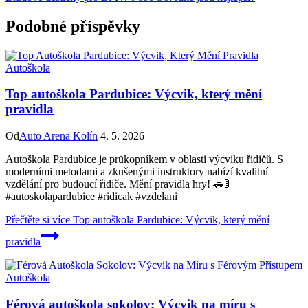
Podobné příspěvky
Autoškola
Top autoškola Pardubice: Výcvik, který mění
pravidla
Od
Auto Arena Kolín
4. 5. 2026
Autoškola Pardubice je průkopníkem v oblasti výcviku řidičů. S
moderními metodami a zkušenými instruktory nabízí kvalitní
vzdělání pro budoucí řidiče. Mění pravidla hry! 🚗🚦
#autoskolapardubice #ridicak #vzdelani
Přečtěte si více
Top autoškola Pardubice: Výcvik, který mění
pravidla
Autoškola
Férová autoškola sokolov: Výcvik na míru s