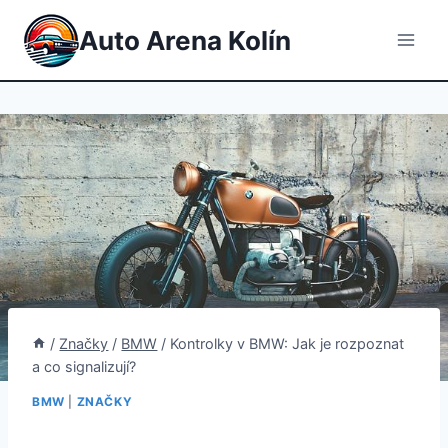
Přeskočit
Auto Arena Kolín
na
obsah
/
Značky
/
BMW
/
Kontrolky v BMW: Jak je rozpoznat
a co signalizují?
BMW
|
ZNAČKY