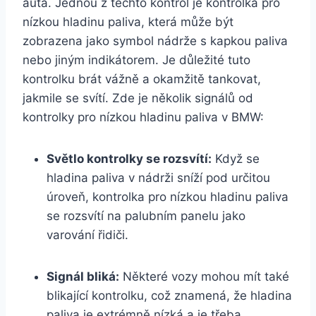
auta. Jednou z těchto kontrol je kontrolka pro
nízkou hladinu paliva, která může být
zobrazena jako symbol nádrže s kapkou paliva
nebo jiným indikátorem. Je důležité tuto
kontrolku brát vážně a okamžitě tankovat,
jakmile se svítí. Zde je několik signálů od
kontrolky pro nízkou hladinu paliva v BMW:
Světlo kontrolky se rozsvítí:
Když se
hladina paliva v nádrži sníží pod určitou
úroveň, kontrolka pro nízkou hladinu paliva
se rozsvítí na palubním panelu jako
varování řidiči.
Signál bliká:
Některé vozy mohou mít také
blikající kontrolku, což znamená, že hladina
paliva je extrémně nízká a je třeba