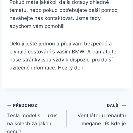
Pokud máte jakékoli další dotazy ohledně
tématu, nebo pokud potřebujete další pomoc,
neváhejte nás kontaktovat. Jsme tady,
abychom vám pomohli!
Děkuji ještě jednou a přeji vám bezpečné a
plynulé cestování s vaším BMW! A pamatujte,
naše stránky jsou vždy k dispozici pro další
užitečné informace. Hezký den!
Navigace
PŘEDCHOZÍ
DALŠÍ
Tesla model s: Luxus
Ventilátor u renaultu
pro
na kolech za jakou
megane 19: Kde je
příspěvek
cenu?