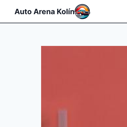
Přeskočit
Auto Arena Kolín
na
obsah