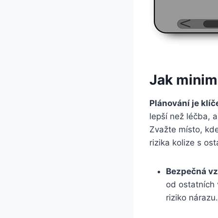
Jak minima
Plánování je klí
lepší než léčba, a
Zvažte místo, kde
rizika kolize s os
Bezpečná vzd
od ostatních 
riziko nárazu.