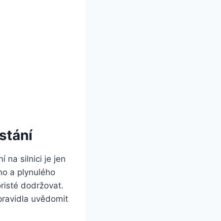
stání
na silnici je jen
ho a plynulého
oristé dodržovat.
pravidla uvědomit