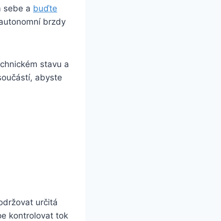
m sebe a
buďte
 autonomní brzdy
echnickém stavu a
součástí, abyste
održovat určitá
pe kontrolovat tok