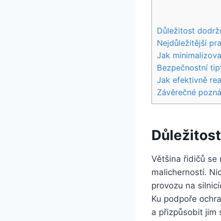
Důležitost dodržo
Nejdůležitější pr
Jak minimalizovat
Bezpečnostní tip
Jak efektivně rea
Závěrečné pozn
Důležitost
Většina řidičů se
malicherností. N
provozu na silnicí
Ku podpoře ochran
a přizpůsobit jim