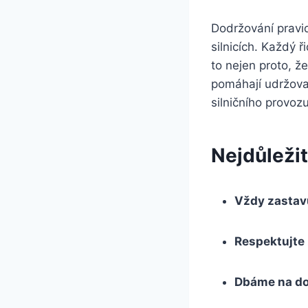
Dodržování pravid
silnicích. Každý 
to nejen proto, ž
pomáhají udržovat
silničního provozu
Nejdůležit
Vždy zastavu
Respektujte 
Dbáme na dop