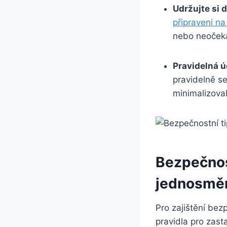
Udržujte si 
připraveni na
nebo neoček
Pravidelná ú
pravidelně se
minimalizoval
Bezpečnost
jednosmě
Pro zajištění bez
pravidla pro zast