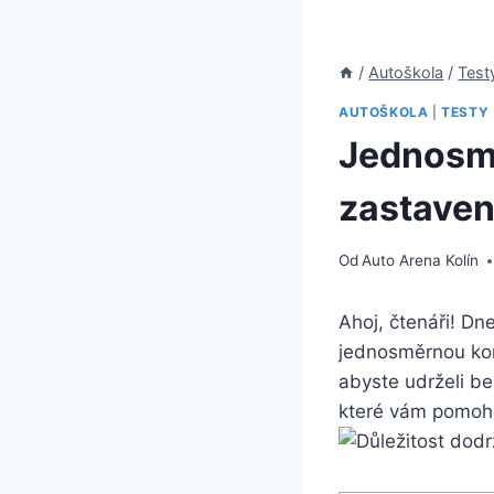
/
Autoškola
/
Test
AUTOŠKOLA
|
TESTY
Jednosmě
zastavení
Od
Auto Arena Kolín
Ahoj, čtenáři! Dn
jednosměrnou komu
abyste udrželi be
které vám pomohou