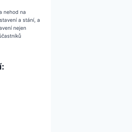
ka nehod na
stavení a stání, a
tavení nejen
účastníků
í: