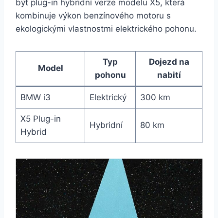
být plug-in hybridní verze modelu X5, která
kombinuje výkon benzínového motoru s
ekologickými vlastnostmi elektrického pohonu.
Typ
Dojezd na
Model
pohonu
nabití
BMW i3
Elektrický
300 km
X5 Plug-in
Hybridní
80 km
Hybrid