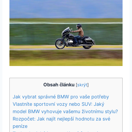
Obsah článku
[
skrýt
]
Jak vybrat správné BMW pro vaše potřeby
Vlastníte sportovní vozy nebo SUV: Jaký
model BMW vyhovuje vašemu životnímu stylu?
Rozpočet: Jak najít nejlepší hodnotu za své
peníze