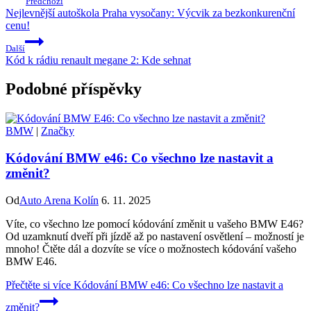
Předchozí
Nejlevnější autoškola Praha vysočany: Výcvik za bezkonkurenční
cenu!
Další
Kód k rádiu renault megane 2: Kde sehnat
Podobné příspěvky
BMW
|
Značky
Kódování BMW e46: Co všechno lze nastavit a
změnit?
Od
Auto Arena Kolín
6. 11. 2025
Víte, co všechno lze pomocí kódování změnit u vašeho BMW E46?
Od uzamknutí dveří při jízdě až po nastavení osvětlení – možností je
mnoho! Čtěte dál a dozvíte se více o možnostech kódování vašeho
BMW E46.
Přečtěte si více
Kódování BMW e46: Co všechno lze nastavit a
změnit?