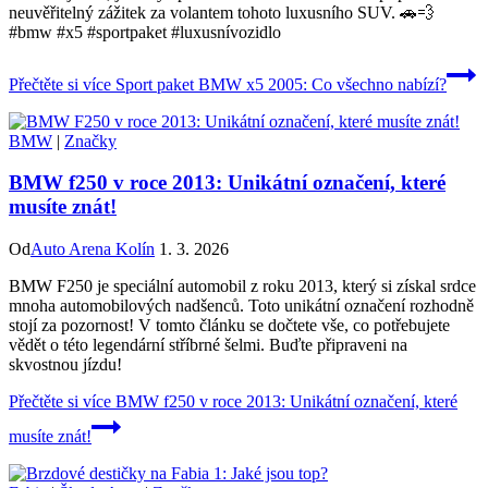
neuvěřitelný zážitek za volantem tohoto luxusního SUV. 🚗💨
#bmw #x5 #sportpaket #luxusnívozidlo
Přečtěte si více
Sport paket BMW x5 2005: Co všechno nabízí?
BMW
|
Značky
BMW f250 v roce 2013: Unikátní označení, které
musíte znát!
Od
Auto Arena Kolín
1. 3. 2026
BMW F250 je speciální automobil z roku 2013, který si získal srdce
mnoha automobilových nadšenců. Toto unikátní označení rozhodně
stojí za pozornost! V tomto článku se dočtete vše, co potřebujete
vědět o této legendární stříbrné šelmi. Buďte připraveni na
skvostnou jízdu!
Přečtěte si více
BMW f250 v roce 2013: Unikátní označení, které
musíte znát!