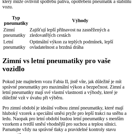
který může ovlivnit spotřebu paliva, opotřebení pneumatik a stabilitu
vozu.
Typ
Výhody
pneumatiky
Zimní
Zajišťují lepší přilnavost na zasněžených a
pneumatiky
zledovatělých cestách
Letní
Optimální výkon za teplých podmínek, lepší
pneumatiky
ovladatelnost a brzdná dráha
Zimní vs letní pneumatiky pro vaše
vozidlo
Pokud jste majitelem vozu Fabia II, jistě víte, jak důležité je mít
správné pneumatiky pro maximální výkon a bezpečnost. Zimní a
letní pneumatiky mají své vlastní vlastnosti a výhody, které je
důležité vzít v úvahu při výběru.
Pro zimní období je ideální volbou zimní pneumatiky, které mají
hluboký vzorek a speciální směsi pryže pro lepší trakci na sněhu a
ledu. Naopak pro letní období budou letní pneumatiky s menším
vzorkem a tvrdší směsí vhodnější pro suchou a teplou silnici.
Pamatujte vždy na správné tlaky a pravidelné kontroly stavu