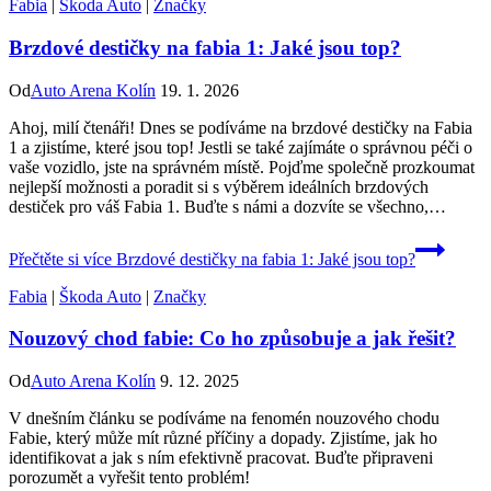
Fabia
|
Škoda Auto
|
Značky
Brzdové destičky na fabia 1: Jaké jsou top?
Od
Auto Arena Kolín
19. 1. 2026
Ahoj, milí čtenáři! Dnes se podíváme na brzdové destičky na Fabia
1 a zjistíme, které jsou top! Jestli se také zajímáte o správnou péči o
vaše vozidlo, jste na správném místě. Pojďme společně prozkoumat
nejlepší možnosti a poradit si s výběrem ideálních brzdových
destiček pro váš Fabia 1. Buďte s námi a dozvíte se všechno,…
Přečtěte si více
Brzdové destičky na fabia 1: Jaké jsou top?
Fabia
|
Škoda Auto
|
Značky
Nouzový chod fabie: Co ho způsobuje a jak řešit?
Od
Auto Arena Kolín
9. 12. 2025
V dnešním článku se podíváme na fenomén nouzového chodu
Fabie, který může mít různé příčiny a dopady. Zjistíme, jak ho
identifikovat a jak s ním efektivně pracovat. Buďte připraveni
porozumět a vyřešit tento problém!