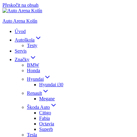
Přeskočit na obsah
Auto Arena Kolín
Úvod
Autoškola
Testy
Servis
Značky
BMW
Honda
Hyundai
Hyundai i30
Renault
Megane
Škoda Auto
Citigo
Fabia
Octavia
Superb
Tesla