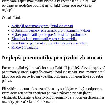
které vám zajistí maximální výkon a bezpečnost na silnici. Tak
pojďme se společně podívat na to, jaké pneu jsou pro vás to
nejlepší!
Obsah článku
Nejlepší pneumatiky pro jízdní vlastnosti
Optimální rozměry pneumatik pro maximální výkon
Výběr pneumatik podle povětrnostních podmínek
Zimní vs letní pneumatiky pro vaše vozidlo
Kombinace pneumatik pro větší bezpečí a komfort
Klíčové Poznatky
Nejlepší pneumatiky pro jízdní vlastnosti
Pro maximální výkon vašeho vozu Fabia II je důležité zvolit správné
pneumatiky, které zajistí špičkové jízdní vlastnosti. Pneumatiky hrají
klíčovou roli při ovládání vozidla, brzdění a ovlivňují také spotřebu
paliva.
Při výběru pneumatik se zaměřte na ty s nízkým valivým odporem,
které dokážou snížit spotřebu paliva a zároveň zlepšit jízdní
vlastnosti. Důležité je také zvolit pneumatiky s vhodným dezénem a
rozměry pro vaše konkrétní vozidlo.