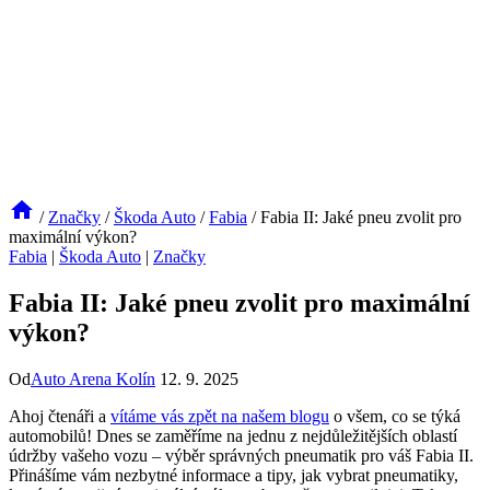
/
Značky
/
Škoda Auto
/
Fabia
/
Fabia II: Jaké pneu zvolit pro
maximální výkon?
Fabia
|
Škoda Auto
|
Značky
Fabia II: Jaké pneu zvolit pro maximální
výkon?
Od
Auto Arena Kolín
12. 9. 2025
Ahoj čtenáři a
vítáme vás zpět na našem blogu
o všem, co se týká
automobilů! Dnes se zaměříme na jednu z nejdůležitějších oblastí
údržby vašeho vozu – výběr správných pneumatik pro váš Fabia II.
Přinášíme vám nezbytné informace a tipy, jak vybrat pneumatiky,