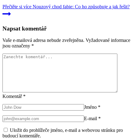
Přečtěte si více
Nouzový chod fabie: Co ho způsobuje a jak řešit?
Napsat komentář
Vaše e-mailová adresa nebude zveřejněna.
Vyžadované informace
jsou označeny
*
Komentář
*
Jméno
*
E-mail
*
Uložit do prohlížeče jméno, e-mail a webovou stránku pro
budoucí komentáře.