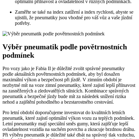
optimální přilnavost a ovladatelnost v různých podmínkách.
Zaměřte se také na index zatížení a index rychlosti, abyste se
ujistili, že pneumatiky jsou vhodné pro váš vůz a vaše jízdní
potřeby.
Výběr pneumatik podle povětrnostních
podmínek
Pro vozy jako je Fabia II je důležité zvolit správné pneumatiky
podle aktuálních povětrnostních podmínek, aby byl dosažen
maximální výkon a bezpečnost při jízdě. V zimním období je
nezbytné mít na voze zimní pneumatiky, které zajistí lepší přilnavost
na zasněžených a zledovatělých silnicích. Kombinace správných
pneumatik a bezpečné jízdy bude mít za následek snížení rizika
nehod a zajištění pohodlného a bezstarostného cestování.
Pro letní období doporučujeme investovat do kvalitních letních
pneumatik, které zajistí optimální výkon vozu za teplých podmínek.
Letní pneumatiky mají speciální směs gumy, která zajišťuje lepší
ovladatelnost vozidla na suchém povrchu a zkracuje brzdnou dráhu.
Při výběru pneumatik je důležité také dbát na správný tlak vzduchu,