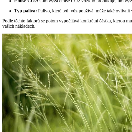
Emise CO2:
Čím vyšší emise CO2 vozidlo produkuje, tím vyšš
Typ paliva:
Palivo, které tvůj vůz používá, může také ovlivnit 
Podle těchto faktorů se potom vypočítává konkrétní částka, kterou mus
vašich nákladech.