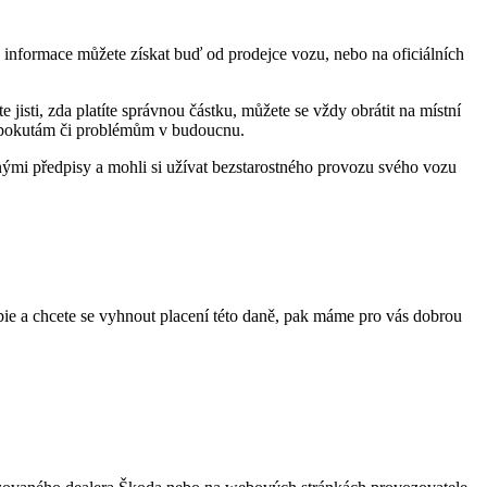
yto informace můžete získat buď od prodejce vozu, nebo na oficiálních
 jisti, zda platíte správnou částku, můžete se vždy obrátit na místní
ým pokutám či problémům v budoucnu.
nými předpisy a mohli si užívat bezstarostného provozu svého vozu
bie a chcete se vyhnout placení této daně, pak máme pro vás dobrou