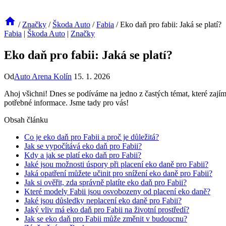
/
Značky
/
Škoda Auto
/
Fabia
/
Eko daň pro fabii: Jaká se platí?
Fabia
|
Škoda Auto
|
Značky
Eko daň pro fabii: Jaká se platí?
Od
Auto Arena Kolín
15. 1. 2026
Ahoj všichni! Dnes se podíváme na jedno z častých témat, které zajímají
potřebné informace. Jsme tady pro vás!
Obsah článku
Co je eko daň pro Fabii a proč je důležitá?
Jak se vypočítává eko daň pro Fabii?
Kdy a jak se platí eko daň pro Fabii?
Jaké jsou možnosti úspory při placení eko daně pro Fabii?
Jaká opatření můžete učinit pro snížení eko daně pro Fabii?
Jak si ověřit, zda správně platíte eko daň pro Fabii?
Které modely Fabii jsou osvobozeny od placení eko daně?
Jaké jsou důsledky neplacení eko daně pro Fabii?
Jaký vliv má eko daň pro Fabii na životní prostředí?
Jak se eko daň pro Fabii může změnit v budoucnu?