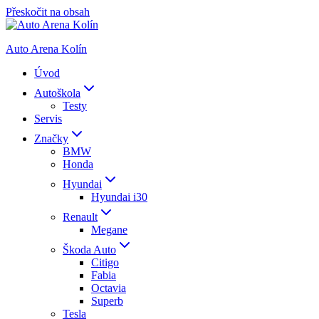
Přeskočit na obsah
Auto Arena Kolín
Úvod
Autoškola
Testy
Servis
Značky
BMW
Honda
Hyundai
Hyundai i30
Renault
Megane
Škoda Auto
Citigo
Fabia
Octavia
Superb
Tesla