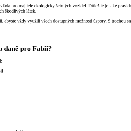
vláda pro majitele ekologicky šetrných vozidel. Důležité je také pravide
ch škodlivých látek.
ii, abyste vždy využili všech dostupných možností úspory. S trochou sn
o daně pro Fabii?
í:
il