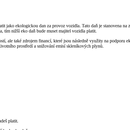
latit jako ekologickou dan za provoz vozidla. Tato daň je stanovena na z
, tím nižší eko daň bude muset majitel vozidla platit.
tí, ale také zdrojem financí, které jsou následně využity na podporu ek
životního prostředí a snižování emisí skleníkových plynů.
eš platit.