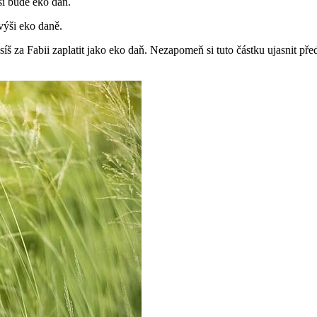
í bude eko daň.
výši eko daně.
íš za Fabii zaplatit jako eko daň. Nezapomeň si tuto částku ujasnit pře