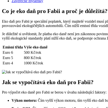
Závěrečné myšlenky
Co je eko daň pro Fabii a proč je důležitá?
Eko daň pro Fabii je speciální poplatek, který majitelé vozidel musí p
provozování ekologičtějších automobilů. Čím nižší emisní třída vozidla
Je důležité si uvědomit, že platba eko daně není jen zákonnou povinnos
vyšší ekologické standardy platí nižší eko daň, se podporuje ochrana 
Emisní třída
Výše eko daně
Euro 6
500 Kč/rok
Euro 5
800 Kč/rok
Euro 4
1000 Kč/rok
Jak se vypočítává eko daň pro Fabii?
Pro výpočet eko daně pro Fabii se berou v úvahu následující faktory:
Výkon motoru:
Čím vyšší výkon motoru, tím vyšší eko daň bud