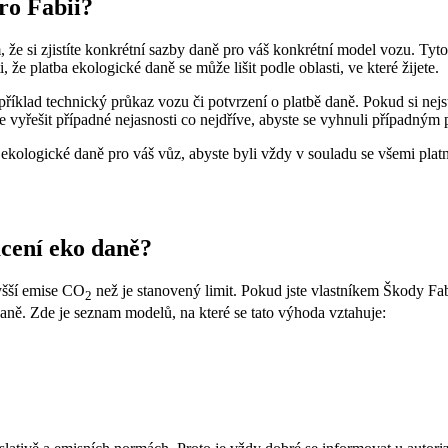
pro Fabii?
tím, že si zjistíte konkrétní sazby daně pro váš konkrétní model vozu. T
že platba ekologické daně se může lišit podle oblasti, ve které žijete.
říklad technický průkaz vozu či potvrzení o platbě daně. Pokud si nejste
 je vyřešit případné nejasnosti co nejdříve, abyste se vyhnuli případn
ekologické daně pro váš vůz, abyste byli vždy v souladu se všemi plat
acení eko daně?
yšší emise CO
než je stanovený limit. Pokud jste vlastníkem Škody Fa
2
aně. Zde je seznam modelů, na které se tato výhoda vztahuje: