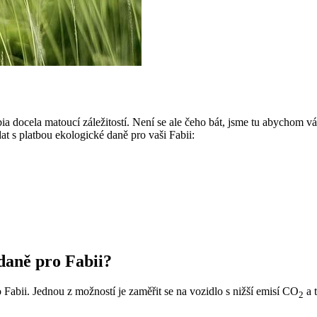
ia docela matoucí záležitostí. Není se ale čeho bát, jsme tu abychom 
at s platbou ekologické daně pro vaši Fabii:
 daně pro Fabii?
o Fabii. Jednou z možností je zaměřit se na vozidlo s nižší emisí CO
a t
2