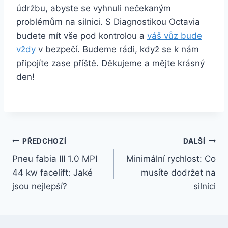
údržbu, abyste se vyhnuli nečekaným
problémům na silnici. S Diagnostikou Octavia
budete mít vše pod kontrolou a
váš vůz bude
vždy
v bezpečí. Budeme rádi, když se k nám
připojíte zase příště. Děkujeme a mějte krásný
den!
Navigace
PŘEDCHOZÍ
DALŠÍ
Pneu fabia III 1.0 MPI
Minimální rychlost: Co
pro
44 kw facelift: Jaké
musíte dodržet na
příspěvek
jsou nejlepší?
silnici