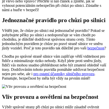
jít vlevo nebo vpravo? Přečtěte si náš článek a zjistěte, jak se
vyhnout potenciálním nebezpečím při chůzi po silnici. Zůstaňte s
námi a buďte v bezpečí!
Jednoznačné pravidlo pro chůzi po silnici
Věděli jste, že chůze po silnici má jednoznačné pravidlo? Pokud se
pohybujete pěšky po silnici a nedoporučuje se vám chodit po
chodníku, je důležité dodržovat správnou stranu cesty. Tímto
jednoduchým pravidlem je chůze po pravé straně silnice ve směru
jízdy vozidel. Proč je toto pravidlo tak důležité pro vaši
bezpečnost
?
Chodba po správné straně silnice vám zajišťuje větší viditelnost pro
řidiče a minimalizuje riziko nehody. Když jdete proti směru jízdy,
řidiči vás mohou snadno přehlédnout nebo být zmatení ohledně vaší
trasy. Dodržováním tohoto pravidla pomáháte udržovat bezpečnost
nejen pro sebe, ale i
pro ostatní účastníky silničního provozu
.
Pamatujte, bezpečnost by měla být vždy na prvním místě!
Vliv provozu a osvětlení na bezpečnost
Výběr správné strany při chůzi po silnici může zásadně ovlivnit