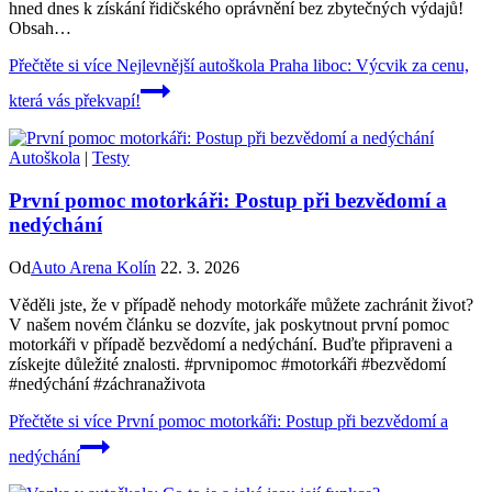
hned dnes k získání řidičského oprávnění bez zbytečných výdajů!
Obsah…
Přečtěte si více
Nejlevnější autoškola Praha liboc: Výcvik za cenu,
která vás překvapí!
Autoškola
|
Testy
První pomoc motorkáři: Postup při bezvědomí a
nedýchání
Od
Auto Arena Kolín
22. 3. 2026
Věděli jste, že v případě nehody motorkáře můžete zachránit život?
V našem novém článku se dozvíte, jak poskytnout první pomoc
motorkáři v případě bezvědomí a nedýchání. Buďte připraveni a
získejte důležité znalosti. #prvnipomoc #motorkáři #bezvědomí
#nedýchání #záchranaživota
Přečtěte si více
První pomoc motorkáři: Postup při bezvědomí a
nedýchání