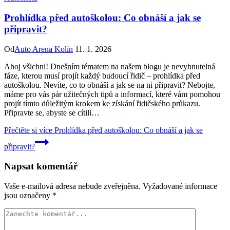
Prohlídka před autoškolou: Co obnáší a jak se
připravit?
Od
Auto Arena Kolín
11. 1. 2026
Ahoj všichni! Dnešním​ tématem na našem⁤ blogu je nevyhnutelná
fáze,‍ kterou musí projít každý‌ budoucí‌ řidič – ‌prohlídka před
autoškolou. ‍Nevíte, co to obnáší ⁢a ⁢jak⁣ se na ni ‌připravit? Nebojte,
máme pro vás pár⁢ užitečných tipů a informací, které vám‍ pomohou
projít tímto⁣ důležitým krokem ke získání‍ řidičského ​průkazu.
Připravte⁤ se, abyste se ⁢cítili…
Přečtěte si více
Prohlídka před autoškolou: Co obnáší a jak se
připravit?
Napsat komentář
Vaše e-mailová adresa nebude zveřejněna.
Vyžadované informace
jsou označeny
*