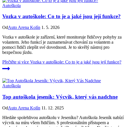
Autoškola
Vozka v autoškole: Co to je a jaké jsou její funkce?
Od
Auto Arena Kolín
1. 5. 2026
Vozka v autoškole je zařízení, které monitoruje řidičovy pohyby za
volantem. Jeho funkcí je zaznamenávat chování za volantem a
pomoci řidiči zlepšit své dovednosti. Je to skvělý nástroj pro
bezpečnou jízdu.
Přečtěte si více
Vozka v autoškole: Co to je a jaké jsou její funkce?
Autoškola
Top autoškola jeseník: Výcvik, který vás nadchne
Od
Auto Arena Kolín
11. 12. 2025
Hledáte spolehlivou autoškolu v Jeseníku? Autoškola Jeseník nabízí
výcvik na míru všem řidičům. S profesionálním přístupem a