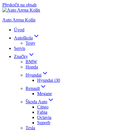
Přeskočit na obsah
Auto Arena Kolín
Úvod
Autoškola
Testy
Servis
Značky
BMW
Honda
Hyundai
Hyundai i30
Renault
Megane
Škoda Auto
Citigo
Fabia
Octavia
Superb
Tesla