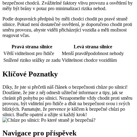
bezpečnost chodců. Zvážitelné faktory vlivu provozu a osvětlení by
měly být brány v potaz pro minimalizaci rizika nehod.
Podle dopravních předpisů by měli chodci chodit po pravé straně
silnice. Pokud není dostatečné osvětlení, je doporučeno chodit proti
směru provozu, abyste viděli přicházející vozidla a měli možnost
reagovat včas.
Pravá strana silnice
Levá strana silnice
Větší viditelnost pro řidiče
Menší pravděpodobnost nehody
Snížené riziko srážky ze zadu
Viditelnost chodce vozidlům
Klíčové Poznatky
Díky, že jste si přečetli náš článek o bezpečnosti chůze po silnici!
Doufáme, že jste z něj odnesli užitečné informace a tipy, jak se
chránit při pohybu po silnici. Nezapomeňte vždy chodit proti směru
provozu, být viditelní pro řidiče a dbát na bezpečnost svou i svých
blízkých. Pamatujte, že prevence je klíčem k bezpečné chůzi po
silnici. Buďte opatrní a užijte si každý krok!
Navigace pro příspěvek