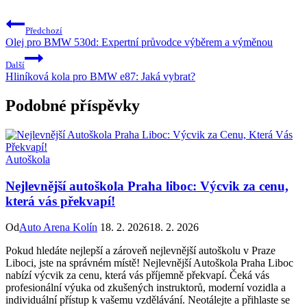
Předchozí
Olej pro BMW 530d: Expertní průvodce výběrem a výměnou
Další
Hliníková kola pro BMW e87: Jaká vybrat?
Podobné příspěvky
Autoškola
Nejlevnější autoškola Praha liboc: Výcvik za cenu,
která vás překvapí!
Od
Auto Arena Kolín
18. 2. 2026
18. 2. 2026
Pokud hledáte nejlepší a zároveň nejlevnější autoškolu v Praze
Liboci, jste na správném místě! Nejlevnější Autoškola Praha Liboc
nabízí výcvik za cenu, která vás příjemně překvapí. Čeká vás
profesionální výuka od zkušených instruktorů, moderní vozidla a
individuální přístup k vašemu vzdělávání. Neotálejte a přihlaste se