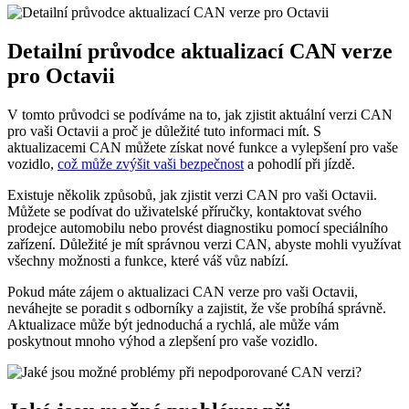
Detailní průvodce aktualizací CAN verze
pro Octavii
V tomto průvodci se podíváme na to, jak zjistit aktuální verzi⁤ CAN
pro vaši Octavii a proč je důležité tuto informaci mít. S
aktualizacemi CAN můžete získat nové funkce a vylepšení‍ pro vaše
vozidlo,⁢
což může zvýšit vaši bezpečnost
a pohodlí při jízdě.
Existuje několik způsobů, jak zjistit⁢ verzi CAN pro vaši Octavii.
Můžete se​ podívat do uživatelské příručky,⁢ kontaktovat svého
prodejce automobilu⁢ nebo⁤ provést diagnostiku pomocí speciálního
zařízení. Důležité je mít správnou verzi⁣ CAN, abyste mohli využívat
všechny možnosti a funkce, ⁤které váš vůz nabízí.
Pokud máte zájem o aktualizaci CAN verze pro vaši Octavii,
neváhejte⁢ se poradit s‍ odborníky a zajistit, že vše ⁤probíhá správně.
Aktualizace může být jednoduchá a rychlá,​ ale může vám
poskytnout mnoho výhod a zlepšení pro vaše vozidlo.