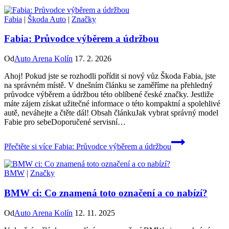
Fabia
|
Škoda Auto
|
Značky
Fabia: Průvodce výběrem a údržbou
Od
Auto Arena Kolín
17. 2. 2026
Ahoj! Pokud jste se rozhodli pořídit si nový vůz Škoda Fabia, jste
na správném místě. V dnešním článku se zaměříme na přehledný
průvodce výběrem a údržbou této oblíbené české značky. Jestliže
máte zájem získat užitečné informace o této kompaktní a spolehlivé
autě, neváhejte a čtěte dál! Obsah článkuJak vybrat správný model
Fabie pro sebeDoporučené servisní…
Přečtěte si více
Fabia: Průvodce výběrem a údržbou
BMW
|
Značky
BMW ci: Co znamená toto označení a co nabízí?
Od
Auto Arena Kolín
12. 11. 2025