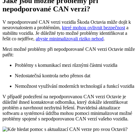
Jaké jsou možné problémy při
nepodporované CAN verzi?
V nepodporované CAN ‌verzi ⁢vozidla Škoda Octavia může dojít k
nesrovnalostem a problémům,
které mohou ovlivnit bezpečnost
a
stabilitu vozidla. Je‍ důležité tyto možné problémy identifikovat a
řešit co nejdříve,
abyste minimalizovali riziko nehod
.
Mezi možné problémy při nepodporované ⁣CAN verzi Octavie může
patřit:
Problémy s komunikací ⁢mezi⁢ různými částmi vozidla
Nedostatečná kontrola nebo přenos dat
Nemožnost využívání moderních​ technologií ​a funkcí vozidla
V případě podezření na nepodporovanou CAN verzi Octavie je
důležité​ ihned kontaktovat odborníka, který dokáže identifikovat‌
problém ​a navrhnout nezbytná řešení. ⁤Pravidelná ​aktualizace
softwaru a ‌systémová údržba mohou pomoci minimalizovat možné
problémy spojené s nepodporovanou CAN verzí vašeho vozidla.