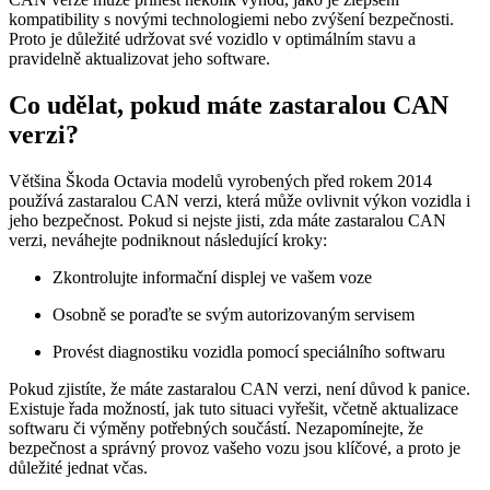
kompatibility ‌s novými technologiemi nebo zvýšení bezpečnosti.
Proto je důležité udržovat své vozidlo v optimálním stavu a
pravidelně‌ aktualizovat jeho software.
Co udělat, pokud máte zastaralou ⁣CAN
verzi?
Většina Škoda Octavia modelů vyrobených před rokem 2014
používá⁤ zastaralou ⁣CAN verzi, která může ovlivnit výkon vozidla i​
jeho bezpečnost. Pokud si‍ nejste jisti, zda máte zastaralou CAN
verzi, neváhejte podniknout‍ následující kroky:
Zkontrolujte informační displej ve vašem voze
Osobně se poraďte se svým autorizovaným servisem
Provést diagnostiku vozidla pomocí speciálního softwaru
Pokud⁢ zjistíte, že máte zastaralou CAN verzi, není důvod k panice.
Existuje řada možností, jak ⁤tuto situaci vyřešit, včetně aktualizace
softwaru či výměny potřebných součástí. Nezapomínejte, že
bezpečnost a správný provoz vašeho vozu jsou⁤ klíčové, a​ proto je
důležité jednat včas.