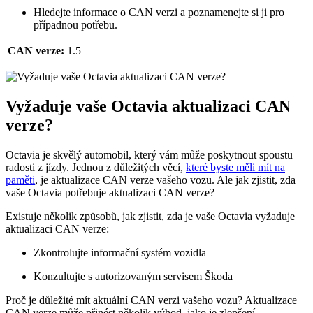
Hledejte informace o CAN verzi ‌a poznamenejte si​ ji pro⁣
případnou potřebu.
CAN verze:
1.5
Vyžaduje vaše Octavia aktualizaci CAN
verze?
Octavia je skvělý automobil, který vám může poskytnout spoustu
radosti z jízdy. Jednou z důležitých věcí,
které byste měli mít na
⁣paměti
, je aktualizace CAN verze vašeho vozu.​ Ale jak​ zjistit, zda
vaše Octavia potřebuje aktualizaci CAN verze?
Existuje několik způsobů, ⁣jak zjistit, zda je vaše Octavia vyžaduje
aktualizaci CAN verze:
Zkontrolujte informační systém vozidla
Konzultujte s autorizovaným servisem Škoda
Proč je důležité mít aktuální CAN verzi vašeho vozu? Aktualizace
CAN ‌verze může ‍přinést několik výhod, jako ⁢je zlepšení