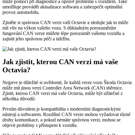
‌může pomoci při ‍diagnostice a ‌opravě problémů s vozidlem. Také
umožňuje provádět aktualizace softwaru a⁤ zabezpečit optimální
provoz automobilu.
Zjistěte si správnou CAN verzi vaší Octavie a sledujte jak to může
mít vliv na ‍výkon vašeho vozu. S důkladným porozuměním
fungování CAN verze můžete lépe porozumět vašemu vozidlu a
zajistit jeho správnou péči a údržbu.
Jak zjistit, ‌kterou CAN verzi má vaše
Octavia?
Nejprve je důležité si uvědomit, že⁢ každá verze vozu Škoda Octavia
může mít ⁣jinou verzi Controller Area Network‍ (CAN) sběrnice.
Zjistit, kterou CAN verzi má vaše Octavia,​ může být ⁢užitečné z
několika důvodů:
Prvním důvodem je kompatibilita s moderními diagnostickými
nástroji a softwarem. Rozdílné ⁤CAN verze mohou vyžadovat různé⁤
druhy komunikace, a pokud nemáte správnou verzi, mohou se
objevit problémy ⁤s přístupem k vozidlu.