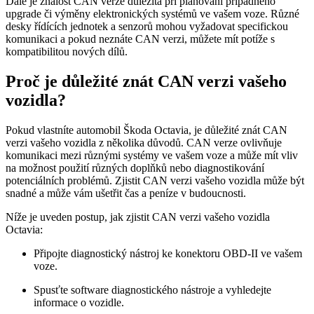
Dále je znalost CAN verze důležitá při plánování případného
upgrade či výměny elektronických ​systémů ve vašem voze. Různé
desky‌ řídících ‌jednotek a senzorů mohou vyžadovat specifickou
komunikaci⁣ a pokud neznáte‌ CAN verzi, můžete mít ​potíže s‌
kompatibilitou nových dílů.
Proč je důležité‍ znát CAN verzi‍ vašeho
vozidla?
Pokud vlastníte automobil Škoda Octavia, je důležité ⁣znát CAN
verzi vašeho vozidla ‌z několika důvodů. CAN verze ‍ovlivňuje
komunikaci mezi různými systémy ve vašem voze ​a může ​mít vliv
na‍ možnost použití různých doplňků nebo diagnostikování
potenciálních problémů. Zjistit CAN verzi vašeho vozidla může být
snadné a‌ může vám ušetřit čas⁢ a peníze ‌v budoucnosti.
Níže ‍je uveden postup, jak zjistit CAN verzi vašeho vozidla
Octavia:
Připojte diagnostický nástroj ke konektoru OBD-II ve vašem
‌voze.
Spusťte software diagnostického nástroje a⁤ vyhledejte
⁣informace o vozidle.