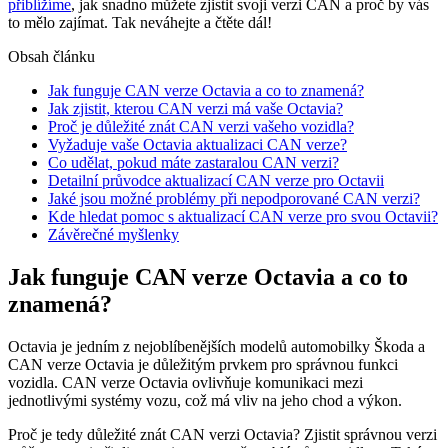
přiblížíme
, jak snadno můžete zjistit svoji verzi CAN a proč by vás
to mělo zajímat. Tak neváhejte a čtěte dál!
Obsah článku
Jak funguje CAN⁢ verze Octavia a co to znamená?
Jak zjistit, ‌kterou CAN verzi má vaše Octavia?
Proč je důležité‍ znát CAN verzi‍ vašeho vozidla?
Vyžaduje vaše Octavia aktualizaci CAN verze?
Co udělat, pokud máte zastaralou ⁣CAN verzi?
Detailní průvodce aktualizací CAN verze pro Octavii
Jaké jsou možné problémy při nepodporované CAN verzi?
Kde hledat pomoc ⁤s aktualizací CAN ⁢verze ⁢pro svou Octavii?
Závěrečné myšlenky
Jak funguje CAN⁢ verze Octavia a co to
znamená?
Octavia je jedním z nejoblíbenějších modelů automobilky Škoda a
CAN verze Octavia je důležitým prvkem ⁤pro správnou funkci
⁤vozidla. CAN verze Octavia ovlivňuje komunikaci mezi
jednotlivými systémy vozu, což má vliv na jeho chod ‌a ⁢výkon.
Proč je tedy důležité znát CAN verzi Octavia? Zjistit správnou‍ verzi