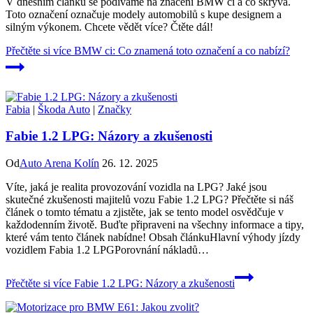
V dnešním článku se podíváme na značení BMW ci a co skrývá.
Toto označení označuje modely automobilů s kupe designem a
silným výkonem. Chcete vědět více? Čtěte dál!
Přečtěte si více
BMW ci: Co znamená toto označení a co nabízí?
Fabia
|
Škoda Auto
|
Značky
Fabie 1.2 LPG: Názory a zkušenosti
Od
Auto Arena Kolín
26. 12. 2025
Víte, jaká je realita provozování vozidla na LPG? Jaké jsou
skutečné zkušenosti majitelů vozu Fabie 1.2 LPG? Přečtěte si náš
článek o tomto tématu a zjistěte, jak se tento model osvědčuje v
každodenním životě. Buďte připraveni na všechny informace a tipy,
které vám tento článek nabídne! Obsah článkuHlavní výhody jízdy
vozidlem Fabia 1.2 LPGPorovnání nákladů…
Přečtěte si více
Fabie 1.2 LPG: Názory a zkušenosti