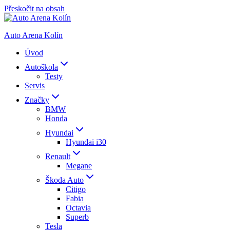
Přeskočit na obsah
Auto Arena Kolín
Úvod
Autoškola
Testy
Servis
Značky
BMW
Honda
Hyundai
Hyundai i30
Renault
Megane
Škoda Auto
Citigo
Fabia
Octavia
Superb
Tesla