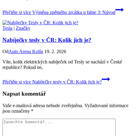
Přečtěte si více
Výměna zpětného zrcátka u fabie 3: Návod
Tesla
|
Značky
Nabíječky tesly v ČR: Kolik jich je?
Od
Auto Arena Kolín
19. 2. 2026
Víte, kolik elektrických nabíječek od Tesly se nachází v České
republice? Pokud ne,
Přečtěte si více
Nabíječky tesly v ČR: Kolik jich je?
Napsat komentář
Vaše e-mailová adresa nebude zveřejněna.
Vyžadované informace
jsou označeny
*