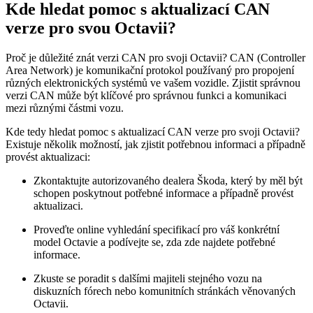
Kde hledat pomoc ⁤s aktualizací CAN
⁢verze ⁢pro svou Octavii?
Proč je důležité znát verzi CAN pro svoji Octavii? CAN (Controller‌
Area Network) je komunikační⁤ protokol používaný pro propojení
různých elektronických systémů ve vašem vozidle. Zjistit správnou
verzi CAN může být klíčové pro správnou funkci⁢ a komunikaci
mezi ⁤různými částmi vozu.
Kde tedy hledat pomoc s aktualizací CAN verze pro‍ svoji Octavii?
Existuje několik možností, jak zjistit ⁢potřebnou informaci a případně
provést⁢ aktualizaci:
Zkontaktujte autorizovaného dealera Škoda, který by měl být
schopen poskytnout potřebné⁤ informace a případně provést
aktualizaci.
Proveďte online vyhledání specifikací ⁤pro váš ⁣konkrétní
model Octavie a podívejte se, zda zde najdete potřebné
informace.
Zkuste se poradit s dalšími majiteli stejného vozu na ​
diskuzních fórech nebo komunitních stránkách věnovaných
Octavii.