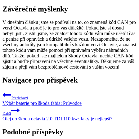
Závěrečné myšlenky
V ‌dnešním článku jsme se podívali⁤ na to, co znamená kód CAN pro
verzi Octavia a proč je to pro vás‌ důležité. ⁤Pokud​ jste si dosud
nebyli jisti, zjistili jsme, že znalost tohoto kódu vám může ušetřit čas
a peníze při opravách a údržbě vašeho⁢ vozu. Nezapomeňte, že ne
všechny autodíly jsou kompatibilní s každou⁢ verzí Octavie, a znalost
tohoto kódu vám může pomoci při správném výběru náhradních
dílů. Takže, pokud jste‌ majitelem Skody Octavia, nechte ⁢CAN ‍kód
zjistit ⁢a buďte připraveni na ‍všechny ‍eventualitky. ​Děkujeme​ za ​váš
zájem a přeji vám bezproblémové‌ cestování s vaším vozem!
Navigace pro příspěvek
Předchozí
Výběr baterie pro škoda fabia: Průvodce
Další
Olej do škoda octavia 2.0 TDI 110 kw: Jaký je nejlepší?
Podobné příspěvky