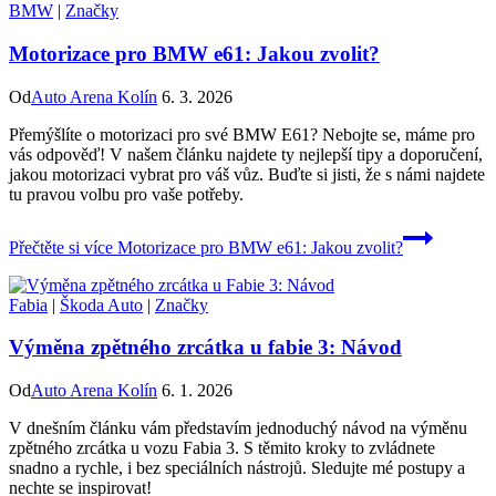
BMW
|
Značky
Motorizace pro BMW e61: Jakou zvolit?
Od
Auto Arena Kolín
6. 3. 2026
Přemýšlíte o motorizaci pro své BMW E61? Nebojte se, máme pro
vás odpověď! V našem článku najdete ty nejlepší tipy a doporučení,
jakou motorizaci vybrat pro váš vůz. Buďte si jisti, že s námi najdete
tu pravou volbu pro vaše potřeby.
Přečtěte si více
Motorizace pro BMW e61: Jakou zvolit?
Fabia
|
Škoda Auto
|
Značky
Výměna zpětného zrcátka u fabie 3: Návod
Od
Auto Arena Kolín
6. 1. 2026
V dnešním článku vám představím jednoduchý návod na výměnu
zpětného zrcátka u vozu Fabia 3. S těmito kroky to zvládnete
snadno a rychle, i bez speciálních nástrojů. Sledujte mé postupy a
nechte se inspirovat!