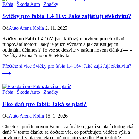
Fabia
|
Škoda Auto
|
Značky
Svíčky pro fabia 1.4 16v: Jaké zajišťují efektivitu?
Od
Auto Arena Kolín
2. 11. 2025
Svíčky pro Fabia 1.4 16V jsou klíčovým prvkem pro efektivní
fungování motoru. Jaký je jejich význam a jak zajistit jejich
optimální účinnost? To vše se dozvíte v našem novém článku!🚗💡
#svíčky #Fabia #motor #efektivita
Přečtěte si více
Svíčky pro fabia 1.4 16v: Jaké zajišťují efektivitu?
Fabia
|
Škoda Auto
|
Značky
Eko daň pro fabii: Jaká se platí?
Od
Auto Arena Kolín
15. 1. 2026
Chcete si pořídit novou Fabii a zajímáte se, jaká se platí ekologická
daň? V tomto článku se dočtete vše, co potřebujete vědět o výši a
povinnosti zaplacení eko daně pro toto vozidlo. Buďte dobře