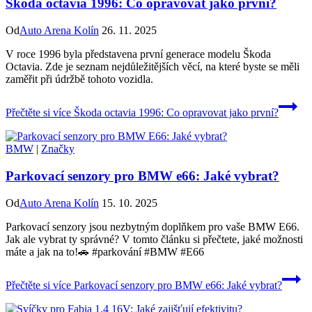
Škoda octavia 1996: Co opravovat jako první?
Od
Auto Arena Kolín
26. 11. 2025
V roce 1996 byla představena první generace modelu Škoda
Octavia. Zde je seznam nejdůležitějších věcí, na které byste se měli
zaměřit při údržbě tohoto vozidla.
Přečtěte si více
Škoda octavia 1996: Co opravovat jako první?
BMW
|
Značky
Parkovací senzory pro BMW e66: Jaké vybrat?
Od
Auto Arena Kolín
15. 10. 2025
Parkovací senzory jsou nezbytným doplňkem pro vaše BMW E66.
Jak ale vybrat ty správné? V tomto článku si přečtete, jaké možnosti
máte a jak na to!🚗 #parkování #BMW #E66
Přečtěte si více
Parkovací senzory pro BMW e66: Jaké vybrat?