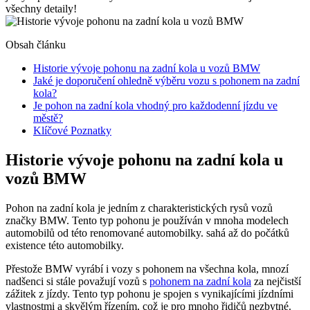
všechny detaily!
Obsah článku
Historie vývoje pohonu na zadní kola u vozů BMW
Jaké je doporučení ohledně výběru vozu s pohonem na zadní
kola?
Je pohon na zadní kola vhodný pro každodenní jízdu ve
městě?
Klíčové Poznatky
Historie vývoje pohonu na zadní kola u
vozů BMW
Pohon na zadní kola je jedním z charakteristických rysů vozů
značky BMW. Tento typ pohonu je používán v mnoha modelech
automobilů od této renomované automobilky. sahá až do počátků
existence této automobilky.
Přestože BMW vyrábí i vozy s pohonem na všechna kola, mnozí
nadšenci si stále považují vozů s
pohonem na zadní kola
za nejčistší
zážitek z jízdy. Tento typ pohonu je spojen s vynikajícími jízdními
vlastnostmi a skvělým řízením, což je pro mnoho řidičů nezbytné.