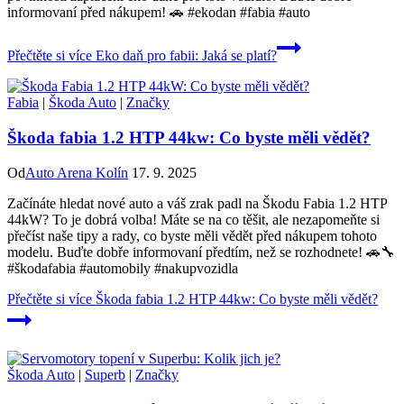
informovaní před nákupem! 🚗 #ekodan #fabia #auto
Přečtěte si více
Eko daň pro fabii: Jaká se platí?
Fabia
|
Škoda Auto
|
Značky
Škoda fabia 1.2 HTP 44kw: Co byste měli vědět?
Od
Auto Arena Kolín
17. 9. 2025
Začínáte hledat nové auto a váš zrak padl na Škodu Fabia 1.2 HTP
44kW? To je dobrá volba! Máte se na co těšit, ale nezapomeňte si
přečíst naše tipy a rady, co byste měli vědět před nákupem tohoto
modelu. Buďte dobře informovaní předtím, než se rozhodnete! 🚗🔧
#škodafabia #automobily #nakupvozidla
Přečtěte si více
Škoda fabia 1.2 HTP 44kw: Co byste měli vědět?
Škoda Auto
|
Superb
|
Značky