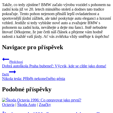
Takže, co tedy zjistíme? BMW začalo výrobu vozidel s pohonem na
zadní kola již ve 20. letech minulého století a dodnes tato tradice
pokračuje. Tento pohon nejenom přináší lepší ovladatelnost a
sportovnější jízdní zážitek, ale také poskytuje autu eleganci a luxusní
vzhled. Jestliže si tedy vybíráte nové auto a zvažujete BMW s
pohonem na zadní kola, neváhejte a dejte mu šanci. Jistě nebudete
litovat! Děkujeme, že jste četli náš článek a přejeme vám hodně
radosti z každé vaší jízdy. Ať vás zvítězka vždy směřuje k úspěchu!
Navigace pro příspěvek
Předchozí
Dobrá autoškola Praha bubeneč: Výcvik, kde se cítíte jako doma!
Další
Nikola tesla: Příběh nekonečného génia
Podobné příspěvky
Octavia
|
Škoda Auto
|
Značky