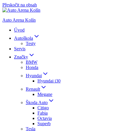
Přeskočit na obsah
Auto Arena Kolín
Úvod
Autoškola
Testy
Servis
Značky
BMW
Honda
Hyundai
Hyundai i30
Renault
Megane
Škoda Auto
Citigo
Fabia
Octavia
Superb
Tesla